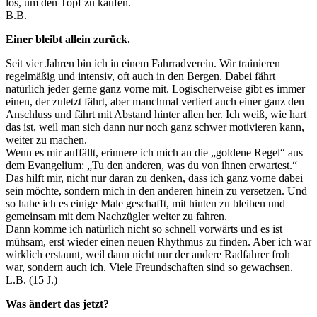
los, um den Topf zu kaufen.
B.B.
Einer bleibt allein zurück.
Seit vier Jahren bin ich in einem Fahrradverein. Wir trainieren
regelmäßig und intensiv, oft auch in den Bergen. Dabei fährt
natürlich jeder gerne ganz vorne mit. Logischerweise gibt es immer
einen, der zuletzt fährt, aber manchmal verliert auch einer ganz den
Anschluss und fährt mit Abstand hinter allen her. Ich weiß, wie hart
das ist, weil man sich dann nur noch ganz schwer motivieren kann,
weiter zu machen.
Wenn es mir auffällt, erinnere ich mich an die „goldene Regel“ aus
dem Evangelium: „Tu den anderen, was du von ihnen erwartest.“
Das hilft mir, nicht nur daran zu denken, dass ich ganz vorne dabei
sein möchte, sondern mich in den anderen hinein zu versetzen. Und
so habe ich es einige Male geschafft, mit hinten zu bleiben und
gemeinsam mit dem Nachzügler weiter zu fahren.
Dann komme ich natürlich nicht so schnell vorwärts und es ist
mühsam, erst wieder einen neuen Rhythmus zu finden. Aber ich war
wirklich erstaunt, weil dann nicht nur der andere Radfahrer froh
war, sondern auch ich. Viele Freundschaften sind so gewachsen.
L.B. (15 J.)
Was ändert das jetzt?