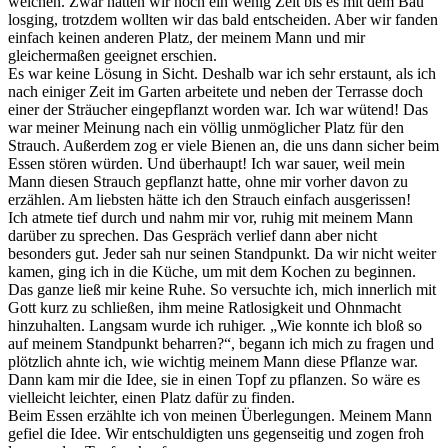
weichen. Zwar hatten wir noch ein wenig Zeit bis es mit dem Bau
losging, trotzdem wollten wir das bald entscheiden. Aber wir fanden
einfach keinen anderen Platz, der meinem Mann und mir
gleichermaßen geeignet erschien.
Es war keine Lösung in Sicht. Deshalb war ich sehr erstaunt, als ich
nach einiger Zeit im Garten arbeitete und neben der Terrasse doch
einer der Sträucher eingepflanzt worden war. Ich war wütend! Das
war meiner Meinung nach ein völlig unmöglicher Platz für den
Strauch. Außerdem zog er viele Bienen an, die uns dann sicher beim
Essen stören würden. Und überhaupt! Ich war sauer, weil mein
Mann diesen Strauch gepflanzt hatte, ohne mir vorher davon zu
erzählen. Am liebsten hätte ich den Strauch einfach ausgerissen!
Ich atmete tief durch und nahm mir vor, ruhig mit meinem Mann
darüber zu sprechen. Das Gespräch verlief dann aber nicht
besonders gut. Jeder sah nur seinen Standpunkt. Da wir nicht weiter
kamen, ging ich in die Küche, um mit dem Kochen zu beginnen.
Das ganze ließ mir keine Ruhe. So versuchte ich, mich innerlich mit
Gott kurz zu schließen, ihm meine Ratlosigkeit und Ohnmacht
hinzuhalten. Langsam wurde ich ruhiger. „Wie konnte ich bloß so
auf meinem Standpunkt beharren?“, begann ich mich zu fragen und
plötzlich ahnte ich, wie wichtig meinem Mann diese Pflanze war.
Dann kam mir die Idee, sie in einen Topf zu pflanzen. So wäre es
vielleicht leichter, einen Platz dafür zu finden.
Beim Essen erzählte ich von meinen Überlegungen. Meinem Mann
gefiel die Idee. Wir entschuldigten uns gegenseitig und zogen froh