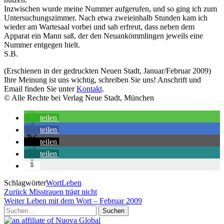
Inzwischen wurde meine Nummer aufgerufen, und so ging ich zum
Untersuchungszimmer. Nach etwa zweieinhalb Stunden kam ich
wieder am Wartesaal vorbei und sah erfreut, dass neben dem
Apparat ein Mann saß, der den Neuankömmlingen jeweils eine
Nummer entgegen hielt.
S.B.
(Erschienen in der gedruckten Neuen Stadt, Januar/Februar 2009)
Ihre Meinung ist uns wichtig, schreiben Sie uns! Anschrift und
Email finden Sie unter
Kontakt
.
© Alle Rechte bei Verlag Neue Stadt, München
teilen
teilen
teilen
teilen
Schlagwörter
WortLeben
Beitragsnavigation
Vorheriger
Zurück
Misstrauen trägt nicht
Beitrag
Nächster
Weiter
Leben mit dem Wort – Februar 2009
Beitrag
Suchen
nach: