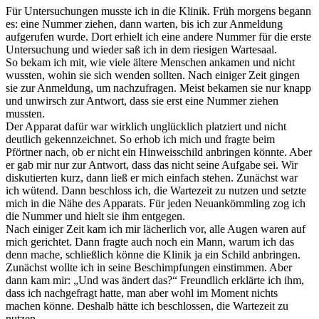
Für Untersuchungen musste ich in die Klinik. Früh morgens begann
es: eine Nummer ziehen, dann warten, bis ich zur Anmeldung
aufgerufen wurde. Dort erhielt ich eine andere Nummer für die erste
Untersuchung und wieder saß ich in dem riesigen Wartesaal.
So bekam ich mit, wie viele ältere Menschen ankamen und nicht
wussten, wohin sie sich wenden sollten. Nach einiger Zeit gingen
sie zur Anmeldung, um nachzufragen. Meist bekamen sie nur knapp
und unwirsch zur Antwort, dass sie erst eine Nummer ziehen
mussten.
Der Apparat dafür war wirklich unglücklich platziert und nicht
deutlich gekennzeichnet. So erhob ich mich und fragte beim
Pförtner nach, ob er nicht ein Hinweisschild anbringen könnte. Aber
er gab mir nur zur Antwort, dass das nicht seine Aufgabe sei. Wir
diskutierten kurz, dann ließ er mich einfach stehen. Zunächst war
ich wütend. Dann beschloss ich, die Wartezeit zu nutzen und setzte
mich in die Nähe des Apparats. Für jeden Neuankömmling zog ich
die Nummer und hielt sie ihm entgegen.
Nach einiger Zeit kam ich mir lächerlich vor, alle Augen waren auf
mich gerichtet. Dann fragte auch noch ein Mann, warum ich das
denn mache, schließlich könne die Klinik ja ein Schild anbringen.
Zunächst wollte ich in seine Beschimpfungen einstimmen. Aber
dann kam mir: „Und was ändert das?“ Freundlich erklärte ich ihm,
dass ich nachgefragt hatte, man aber wohl im Moment nichts
machen könne. Deshalb hätte ich beschlossen, die Wartezeit zu
nutzen.