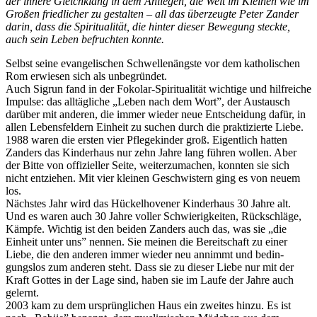
der innere Gleichklang in dem An­liegen, die Welt im Kleinen wie im
Großen friedlicher zu gestalten – all das überzeugte Peter Zander
darin, dass die Spiritualität, die hinter dieser Bewegung steckte,
auch sein Leben befruchten konnte.
Selbst seine evangelischen Schwel­lenängste vor dem katholischen
Rom erwiesen sich als unbegründet.
Auch Sigrun fand in der Fokolar-Spiritualität wichtige und hilf­reiche
Impulse: das alltägliche „Leben nach dem Wort”, der Aus­tausch
darüber mit anderen, die immer wieder neue Entscheidung dafür, in
allen Lebensfeldern Ein­heit zu suchen durch die prakti­zierte Liebe.
1988 waren die ersten vier Pfle­gekinder groß. Eigentlich hatten
Zanders das Kinderhaus nur zehn Jahre lang führen wollen. Aber
der Bitte von offizieller Seite, weiter­zumachen, konnten sie sich
nicht entziehen. Mit vier kleinen Ge­schwistern ging es von neuem
los.
Nächstes Jahr wird das Hückelhovener Kinderhaus 30 Jahre alt.
Und es waren auch 30 Jahre voller Schwierigkeiten, Rückschläge,
Kämpfe. Wichtig ist den beiden Zanders auch das, was sie „die
Einheit unter uns” nennen. Sie meinen die Bereitschaft zu einer
Liebe, die den anderen immer wieder neu annimmt und bedin­
gungslos zum anderen steht. Dass sie zu dieser Liebe nur mit der
Kraft Gottes in der Lage sind, haben sie im Laufe der Jahre auch
gelernt.
2003 kam zu dem ursprünglichen Haus ein zweites hinzu. Es ist