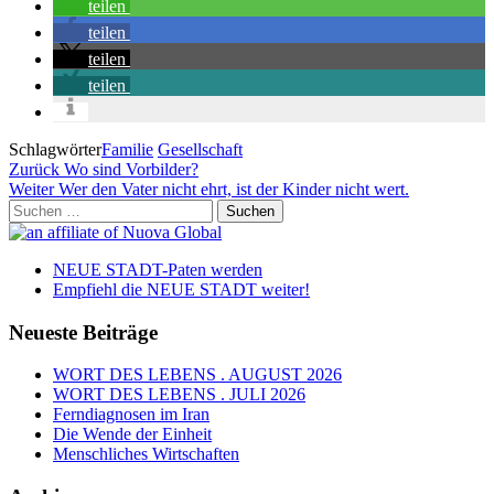
teilen
teilen
teilen
teilen
Schlagwörter
Familie
Gesellschaft
Beitragsnavigation
Vorheriger
Zurück
Wo sind Vorbilder?
Beitrag
Nächster
Weiter
Wer den Vater nicht ehrt, ist der Kinder nicht wert.
Beitrag
Suchen
nach:
NEUE STADT-Paten werden
Empfiehl die NEUE STADT weiter!
Neueste Beiträge
WORT DES LEBENS . AUGUST 2026
WORT DES LEBENS . JULI 2026
Ferndiagnosen im Iran
Die Wende der Einheit
Menschliches Wirtschaften