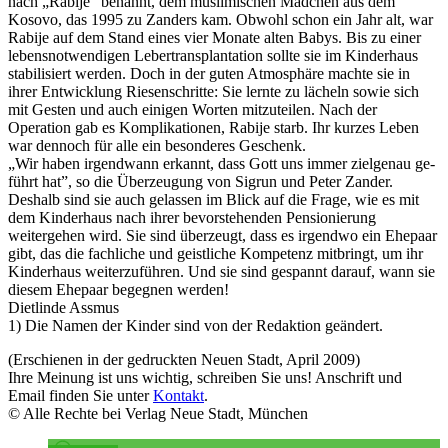
nach „Rabije” benannt, dem muslimi­schen Mädchen aus dem
Kosovo, das 1995 zu Zanders kam. Obwohl schon ein Jahr alt, war
Rabije auf dem Stand eines vier Monate alten Babys. Bis zu einer
lebensnotwen­digen Lebertransplantation sollte sie im Kinderhaus
stabilisiert werden. Doch in der guten Atmo­sphäre machte sie in
ihrer Ent­wicklung Riesenschritte: Sie lernte zu lächeln sowie sich
mit Gesten und auch einigen Worten mitzu­teilen. Nach der
Operation gab es Komplikationen, Rabije starb. Ihr kurzes Leben
war dennoch für alle ein besonderes Geschenk.
„Wir haben irgendwann erkannt, dass Gott uns immer zielgenau ge­
führt hat”, so die Überzeugung von Sigrun und Peter Zander.
Deshalb sind sie auch gelassen im Blick auf die Frage, wie es mit
dem Kinder­haus nach ihrer bevorstehenden Pensionierung
weitergehen wird. Sie sind überzeugt, dass es ir­gendwo ein Ehepaar
gibt, das die fachliche und geistliche Kompe­tenz mitbringt, um ihr
Kinderhaus weiterzuführen. Und sie sind ge­spannt darauf, wann sie
diesem Ehepaar begegnen werden!
Dietlinde Assmus
1) Die Namen der Kinder sind von der Redak­tion geändert.
(Erschienen in der gedruckten Neuen Stadt, April 2009)
Ihre Meinung ist uns wichtig, schreiben Sie uns! Anschrift und
Email finden Sie unter
Kontakt
.
© Alle Rechte bei Verlag Neue Stadt, München