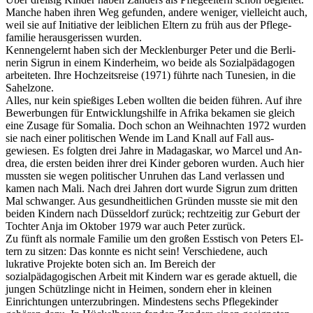
Manche haben ihren Weg gefunden, andere weniger, vielleicht auch,
weil sie auf Initiative der leib­lichen Eltern zu früh aus der Pflege­
familie herausgerissen wurden.
Kennengelernt haben sich der Mecklenburger Peter und die Berli­
nerin Sigrun in einem Kinderheim, wo beide als Sozialpädagogen
arbeiteten. Ihre Hochzeitsreise (1971) führte nach Tunesien, in die
Sahelzone.
Alles, nur kein spießiges Leben wollten die beiden führen. Auf ihre
Bewerbungen für Entwick­lungshilfe in Afrika bekamen sie gleich
eine Zusage für Somalia. Doch schon an Weihnachten 1972 wurden
sie nach einer politischen Wende im Land Knall auf Fall aus­
gewiesen. Es folgten drei Jahre in Madagaskar, wo Marcel und An­
drea, die ersten beiden ihrer drei Kinder geboren wurden. Auch hier
mussten sie wegen politischer Unruhen das Land verlassen und
kamen nach Mali. Nach drei Jahren dort wurde Sigrun zum dritten
Mal schwanger. Aus gesundheitli­chen Gründen musste sie mit den
beiden Kindern nach Düsseldorf zurück; rechtzeitig zur Geburt der
Tochter Anja im Oktober 1979 war auch Peter zurück.
Zu fünft als normale Familie um den großen Esstisch von Peters El­
tern zu sitzen: Das konnte es nicht sein! Verschiedene, auch
lukrative Projekte boten sich an. Im Bereich der
sozialpädagogischen Arbeit mit Kindern war es gerade aktuell, die
jungen Schützlinge nicht in Heimen, sondern eher in kleinen
Einrichtungen unterzubringen. Mindestens sechs Pflegekinder