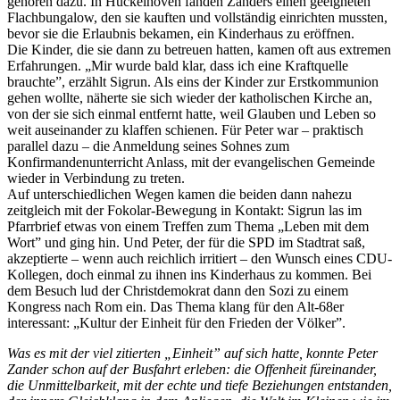
gehören dazu. In Hückelhoven fanden Zanders einen geeigneten
Flachbungalow, den sie kauften und vollständig einrichten mussten,
bevor sie die Erlaubnis bekamen, ein Kinderhaus zu eröffnen.
Die Kinder, die sie dann zu betreuen hatten, kamen oft aus ex­tremen
Erfahrungen. „Mir wurde bald klar, dass ich eine Kraftquelle
brauchte”, erzählt Sigrun. Als eins der Kinder zur Erstkommunion
gehen wollte, näherte sie sich wieder der katholischen Kirche an,
von der sie sich einmal entfernt hatte, weil Glauben und Leben so
weit auseinander zu klaffen schienen. Für Peter war – prak­tisch
parallel dazu – die Anmeldung seines Sohnes zum
Konfirmandenunterricht Anlass, mit der evangelischen Gemeinde
wieder in Verbindung zu treten.
Auf unterschiedlichen Wegen kamen die beiden dann nahezu
zeitgleich mit der Fokolar-Bewegung in Kontakt: Sigrun las im
Pfarrbrief etwas von einem Treffen zum Thema „Leben mit dem
Wort” und ging hin. Und Peter, der für die SPD im Stadtrat saß,
akzeptierte – wenn auch reichlich irritiert – den Wunsch eines CDU-
Kollegen, doch einmal zu ihnen ins Kinder­haus zu kommen. Bei
dem Besuch lud der Christdemokrat dann den Sozi zu einem
Kongress nach Rom ein. Das Thema klang für den Alt-68er
interessant: „Kultur der Ein­heit für den Frieden der Völker”.
Was es mit der viel zitierten „Ein­heit” auf sich hatte, konnte Peter
Zander schon auf der Busfahrt erleben: die Offenheit füreinander,
die Unmittelbarkeit, mit der echte und tiefe Beziehungen entstanden,