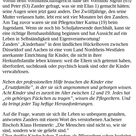
Vorhin beim Vormundschafts­gericht hatte der Vormund Sigrun (65)
und Peter (63) Zander gefragt, was sie mit Elias 1) gemacht hätten;
seine Augen seien jetzt ganz anders. Der Zwölfjährige, den seine
Mutter verlassen hatte, lebt erst seit vier Monaten bei den Zanders.
Am Tag zuvor waren sie mit Pflegetochter Karina (19) beim
Jugendamt. Wenn sie noch bis Schuljahresende durchhält, kann sie
eine richtige Berufsausbildung beginnen und hat Aussicht auf ein
Leben in Selbständigkeit und Eigenverantwortung!
Zanders’ „Kinderhaus” in dem ländlichen Hückelhoven zwischen
Düsseldorf und Aachen ist eine vom Land Nordrhein-Westfalen
anerkannte Einrichtung für Kinder, die nicht in ihrer
Herkunftsfamilie leben können: weil die Eltern sich getrennt haben,
überfordert, sucht­krank oder psychisch krank sind oder die Kinder
verwahrlosen.
Neben der professionellen Hilfe brauchen die Kinder eine
„Ersatzfa­milie”, in der sie sich angenommen und geborgen wissen.
Acht Kinder sind es zurzeit im Alter zwischen 12 und 19. Jedes hat
„ein gehöriges Päckchen zu tragen”, wissen die Pflegeeltern. Und
da bringt jeder Tag heftige Herausforderungen.
Auf die Frage, warum sie sich ihr Leben so unbequem gestalten,
antworten Zanders mit einem Wort des verstorbenen Aachener
Bischofs Klaus Hemmerle: „Die Menschen sind nicht so, wie sie
sind, sondern wie sie geliebt sind.”
Über dreißig Kinder haben Zanders als Pflegeeltern schon be­gleitet.