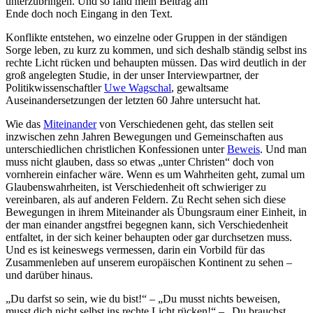
unterzubringen. Und so fand mein Beitrag am
Ende doch noch Eingang in den Text.
Konflikte entstehen, wo einzelne oder Gruppen in der ständigen
Sorge leben, zu kurz zu kommen, und sich deshalb ständig selbst ins
rechte Licht rücken und behaupten müssen. Das wird deutlich in der
groß angelegten Studie, in der unser Interviewpartner, der
Politikwissenschaftler
Uwe Wagschal
, gewaltsame
Auseinandersetzungen der letzten 60 Jahre untersucht hat.
Wie das
Miteinander
von Verschiedenen geht, das stellen seit
inzwischen zehn Jahren Bewegungen und Gemeinschaften aus
unterschiedlichen christlichen Konfessionen unter
Beweis
. Und man
muss nicht glauben, dass so etwas „unter Christen“ doch von
vornherein einfacher wäre. Wenn es um Wahrheiten geht, zumal um
Glaubenswahrheiten, ist Verschiedenheit oft schwieriger zu
vereinbaren, als auf anderen Feldern. Zu Recht sehen sich diese
Bewegungen in ihrem Miteinander als Übungsraum einer Einheit, in
der man einander angstfrei begegnen kann, sich Verschiedenheit
entfaltet, in der sich keiner behaupten oder gar durchsetzen muss.
Und es ist keineswegs vermessen, darin ein Vorbild für das
Zusammenleben auf unserem europäischen Kontinent zu sehen –
und darüber hinaus.
„Du darfst so sein, wie du bist!“ – „Du musst nichts beweisen,
musst dich nicht selbst ins rechte Licht rücken!“ – „Du brauchst