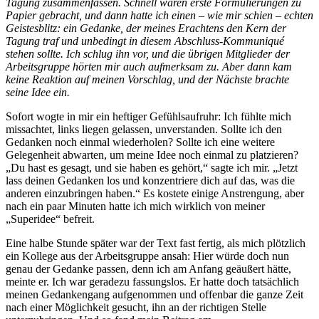
Tagung zusammenfassen. Schnell waren erste Formulierungen zu
Papier gebracht, und dann hatte ich einen – wie mir schien – echten
Geistesblitz: ein Gedanke, der meines Erachtens den Kern der
Tagung traf und unbedingt in diesem Abschluss-Kommuniqué
stehen sollte. Ich schlug ihn vor, und die übrigen Mitglieder der
Arbeitsgruppe hörten mir auch aufmerksam zu. Aber dann kam
keine Reaktion auf meinen Vorschlag, und der Nächste brachte
seine Idee ein.
Sofort wogte in mir ein heftiger Gefühlsaufruhr: Ich fühlte mich
missachtet, links liegen gelassen, unverstanden. Sollte ich den
Gedanken noch einmal wiederholen? Sollte ich eine weitere
Gelegenheit abwarten, um meine Idee noch einmal zu platzieren?
„Du hast es gesagt, und sie haben es gehört,“ sagte ich mir. „Jetzt
lass deinen Gedanken los und konzentriere dich auf das, was die
anderen einzubringen haben.“ Es kostete einige Anstrengung, aber
nach ein paar Minuten hatte ich mich wirklich von meiner
„Superidee“ befreit.
Eine halbe Stunde später war der Text fast fertig, als mich plötzlich
ein Kollege aus der Arbeitsgruppe ansah: Hier würde doch nun
genau der Gedanke passen, denn ich am Anfang geäußert hätte,
meinte er. Ich war geradezu fassungslos. Er hatte doch tatsächlich
meinen Gedankengang aufgenommen und offenbar die ganze Zeit
nach einer Möglichkeit gesucht, ihn an der richtigen Stelle