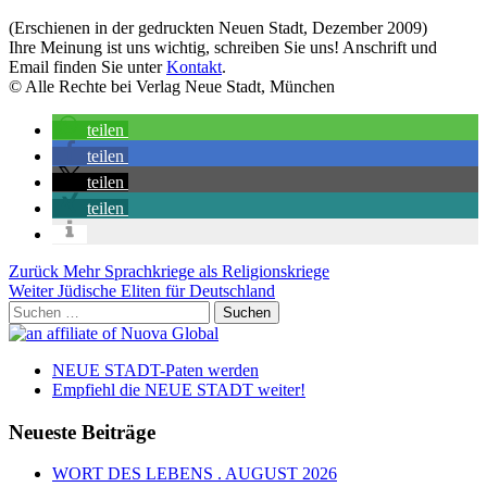
(Erschienen in der gedruckten Neuen Stadt, Dezember 2009)
Ihre Meinung ist uns wichtig, schreiben Sie uns! Anschrift und
Email finden Sie unter
Kontakt
.
© Alle Rechte bei Verlag Neue Stadt, München
teilen
teilen
teilen
teilen
Beitragsnavigation
Vorheriger
Zurück
Mehr Sprachkriege als Religionskriege
Beitrag
Nächster
Weiter
Jüdische Eliten für Deutschland
Beitrag
Suchen
nach:
NEUE STADT-Paten werden
Empfiehl die NEUE STADT weiter!
Neueste Beiträge
WORT DES LEBENS . AUGUST 2026