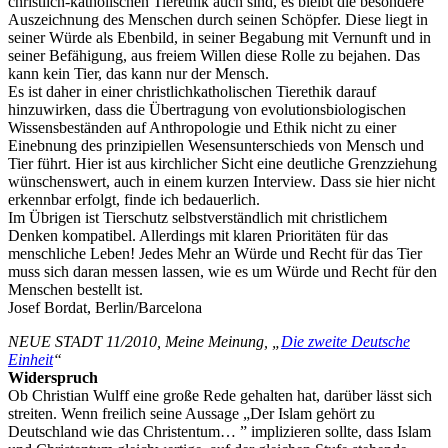
christlich-katholischen Tierethik auch sind, es bleibt die besondere
Auszeichnung des Menschen durch seinen Schöpfer. Diese liegt in
seiner Würde als Ebenbild, in seiner Begabung mit Vernunft und in
seiner Befähigung, aus freiem Willen diese Rolle zu bejahen. Das
kann kein Tier, das kann nur der Mensch.
Es ist daher in einer christlichkatholischen Tierethik darauf
hinzuwirken, dass die Übertragung von evolutionsbiologischen
Wissensbeständen auf Anthropologie und Ethik nicht zu einer
Einebnung des prinzipiellen Wesensunterschieds von Mensch und
Tier führt. Hier ist aus kirchlicher Sicht eine deutliche Grenzziehung
wünschenswert, auch in einem kurzen Interview. Dass sie hier nicht
erkennbar erfolgt, finde ich bedauerlich.
Im Übrigen ist Tierschutz selbstverständlich mit christlichem
Denken kompatibel. Allerdings mit klaren Prioritäten für das
menschliche Leben! Jedes Mehr an Würde und Recht für das Tier
muss sich daran messen lassen, wie es um Würde und Recht für den
Menschen bestellt ist.
Josef Bordat, Berlin/Barcelona
NEUE STADT 11/2010, Meine Meinung, „
Die zweite Deutsche
Einheit
“
Widerspruch
Ob Christian Wulff eine große Rede gehalten hat, darüber lässt sich
streiten. Wenn freilich seine Aussage „Der Islam gehört zu
Deutschland wie das Christentum… ” implizieren sollte, dass Islam