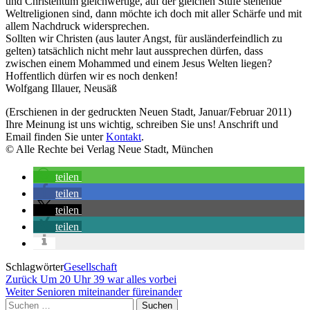
und Christentum gleichwertige, auf der gleichen Stufe stehende
Weltreligionen sind, dann möchte ich doch mit aller Schärfe und mit
allem Nachdruck widersprechen.
Sollten wir Christen (aus lauter Angst, für ausländerfeindlich zu
gelten) tatsächlich nicht mehr laut aussprechen dürfen, dass
zwischen einem Mohammed und einem Jesus Welten liegen?
Hoffentlich dürfen wir es noch denken!
Wolfgang Illauer, Neusäß
(Erschienen in der gedruckten Neuen Stadt, Januar/Februar 2011)
Ihre Meinung ist uns wichtig, schreiben Sie uns! Anschrift und
Email finden Sie unter
Kontakt
.
© Alle Rechte bei Verlag Neue Stadt, München
teilen
teilen
teilen
teilen
Schlagwörter
Gesellschaft
Beitragsnavigation
Vorheriger
Zurück
Um 20 Uhr 39 war alles vorbei
Beitrag
Nächster
Weiter
Senioren miteinander füreinander
Beitrag
Suchen