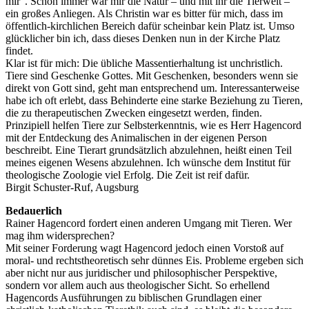
mir”. Schon immer war mir die Natur – und mit ihr die Tierwelt –
ein großes Anliegen. Als Christin war es bitter für mich, dass im
öffentlich-kirchlichen Bereich dafür scheinbar kein Platz ist. Umso
glücklicher bin ich, dass dieses Denken nun in der Kirche Platz
findet.
Klar ist für mich: Die übliche Massentierhaltung ist unchristlich.
Tiere sind Geschenke Gottes. Mit Geschenken, besonders wenn sie
direkt von Gott sind, geht man entsprechend um. Interessanterweise
habe ich oft erlebt, dass Behinderte eine starke Beziehung zu Tieren,
die zu therapeutischen Zwecken eingesetzt werden, finden.
Prinzipiell helfen Tiere zur Selbsterkenntnis, wie es Herr Hagencord
mit der Entdeckung des Animalischen in der eigenen Person
beschreibt. Eine Tierart grundsätzlich abzulehnen, heißt einen Teil
meines eigenen Wesens abzulehnen. Ich wünsche dem Institut für
theologische Zoologie viel Erfolg. Die Zeit ist reif dafür.
Birgit Schuster-Ruf, Augsburg
Bedauerlich
Rainer Hagencord fordert einen anderen Umgang mit Tieren. Wer
mag ihm widersprechen?
Mit seiner Forderung wagt Hagencord jedoch einen Vorstoß auf
moral- und rechtstheoretisch sehr dünnes Eis. Probleme ergeben sich
aber nicht nur aus juridischer und philosophischer Perspektive,
sondern vor allem auch aus theologischer Sicht. So erhellend
Hagencords Ausführungen zu biblischen Grundlagen einer