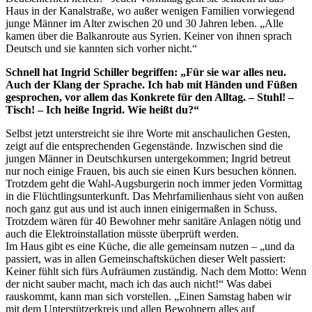
Haus in der Kanalstraße, wo außer wenigen Familien vorwiegend
junge Männer im Alter zwischen 20 und 30 Jahren leben. „Alle
kamen über die Balkanroute aus Syrien. Keiner von ihnen sprach
Deutsch und sie kannten sich vorher nicht.“
Schnell hat Ingrid Schiller begriffen: „Für sie war alles neu.
Auch der Klang der Sprache. Ich hab mit Händen und Füßen
gesprochen, vor allem das Konkrete für den Alltag. – Stuhl! –
Tisch! – Ich heiße Ingrid. Wie heißt du?“
Selbst jetzt unterstreicht sie ihre Worte mit anschaulichen Gesten,
zeigt auf die entsprechenden Gegenstände. Inzwischen sind die
jungen Männer in Deutschkursen untergekommen; Ingrid betreut
nur noch einige Frauen, bis auch sie einen Kurs besuchen können.
Trotzdem geht die Wahl-Augsburgerin noch immer jeden Vormittag
in die Flüchtlingsunterkunft. Das Mehrfamilienhaus sieht von außen
noch ganz gut aus und ist auch innen einigermaßen in Schuss.
Trotzdem wären für 40 Bewohner mehr sanitäre Anlagen nötig und
auch die Elektroinstallation müsste überprüft werden.
Im Haus gibt es eine Küche, die alle gemeinsam nutzen – „und da
passiert, was in allen Gemeinschaftsküchen dieser Welt passiert:
Keiner fühlt sich fürs Aufräumen zuständig. Nach dem Motto: Wenn
der nicht sauber macht, mach ich das auch nicht!“ Was dabei
rauskommt, kann man sich vorstellen. „Einen Samstag haben wir
mit dem Unterstützerkreis und allen Bewohnern alles auf