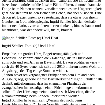
Sie ist tatkräftig, kann zupacken und – zuhören. Sie als nüchtern zu
bezeichnen, würde auf die falsche Fährte führen, dennoch kann sie
Dinge beim Namen nennen, vor allem wenn es um Ungerechtigkeit
geht. Sie steht mit beiden Beinen im Leben, hat aber Visionen. Eine
davon ist, Beziehungen so zu gestalten, dass sie etwas von ihrem
Glauben an Gott widerspiegeln. Ingrid Schiller übt sich deshalb
immer neu darin, „vom anderen her zu denken“, hinzuschauen und
hinzuhören, was der andere will, meint, braucht.
Ingrid Schiller. Foto: (c) Ursel Haaf
Empathie, ein großes Herz, Begeisterungsfähigkeit und
Lebensfreude kennzeichnen die 71-Jährige, die in Düsseldorf
aufwuchs und seit Jahren in Bayern lebt. Davon profitieren viele –
auch die 40 Syrer, denen sie seit Juni 2015 in ihrem neuen Wohnort
Augsburg jeden Tag einige Stunden widmet.
„Schon bevor ich vergangenes Frühjahr aus dem Umland nach
Augsburg zog, gehörte ich zur Barfüßerkirche.“ Ingrid Schiller hatte
deshalb mitbekommen, dass im ehemaligen Pfarrhaus der
evangelischen Innenstadtgemeinde Flüchtlinge unterkommen
sollten. In der Kirchengemeinde fanden sich Menschen, die die
Neuankömmlinge beim Landen unterstützen wollten.
Ingrid Schiller hatte nun Zeit; „Warum also nicht beim
Deutschlernen helfen?“ Jeden Vormittag geht sie seitdem in das