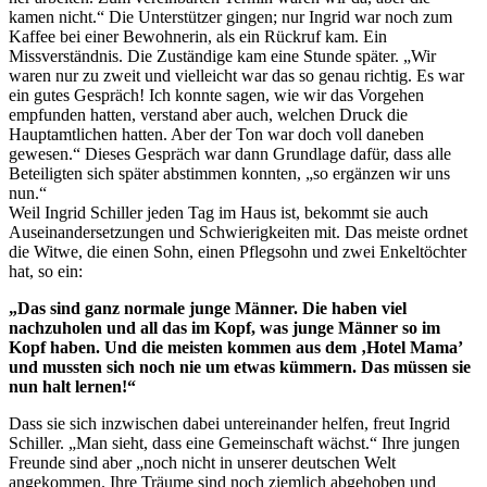
kamen nicht.“ Die Unterstützer gingen; nur Ingrid war noch zum
Kaffee bei einer Bewohnerin, als ein Rückruf kam. Ein
Missverständnis. Die Zuständige kam eine Stunde später. „Wir
waren nur zu zweit und vielleicht war das so genau richtig. Es war
ein gutes Gespräch! Ich konnte sagen, wie wir das Vorgehen
empfunden hatten, verstand aber auch, welchen Druck die
Hauptamtlichen hatten. Aber der Ton war doch voll daneben
gewesen.“ Dieses Gespräch war dann Grundlage dafür, dass alle
Beteiligten sich später abstimmen konnten, „so ergänzen wir uns
nun.“
Weil Ingrid Schiller jeden Tag im Haus ist, bekommt sie auch
Auseinandersetzungen und Schwierigkeiten mit. Das meiste ordnet
die Witwe, die einen Sohn, einen Pflegsohn und zwei Enkeltöchter
hat, so ein:
„Das sind ganz normale junge Männer. Die haben viel
nachzuholen und all das im Kopf, was junge Männer so im
Kopf haben. Und die meisten kommen aus dem ‚Hotel Mama’
und mussten sich noch nie um etwas kümmern. Das müssen sie
nun halt lernen!“
Dass sie sich inzwischen dabei untereinander helfen, freut Ingrid
Schiller. „Man sieht, dass eine Gemeinschaft wächst.“ Ihre jungen
Freunde sind aber „noch nicht in unserer deutschen Welt
angekommen. Ihre Träume sind noch ziemlich abgehoben und