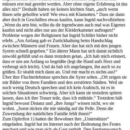
müssen erst mal geerdet werden. Aber ohne eigene Erfahrung ist das
alles nix!“ Deshalb haben sie keinen leichten Start, „auch wenn
ihnen sehr geholfen wird! Wie etwa mit Klamotten.“ Dass sie dann
aber doch in Geschäften etwas kaufen, kann Ingrid nachvollziehen:
„Wenn du arm bist, willst du dir irgendwann auch mal was Eigenes
kaufen und nicht alles nur aus der Kleiderkammer auftragen!“
Probleme wegen der Religionen hat Ingrid Schiller bisher nicht
erlebt. „Am Anfang gab es Zurückhaltung beim Handschlag
zwischen Männern und Frauen. Aber das hat sich mit den jungen
Syrern schnell gegeben.“ Ein älterer Mann hat sich damit sichtlich
unwohl gefühlt und es dann trotzdem getan. „Ich hab mich erinnert,
dass er uns am Anfang so begrüßte (legt die Hand aufs Herz und
verbeugt sich leicht). Und da hab ich angefangen, ihn auch so zu
grüßen. Er strahlt mich dann an. Und mir macht es nichts aus!“
Über ihre Fluchterlebnisse sprechen die Syrer selten. „Oft zeigen sie
mir Bilder von ihren Familien und den zerstörten Städten. Weil sie
noch wenig Deutsch sprechen und ich kein Arabisch, ist es in
solchen Situationen schwierig. Aber ich kann sie trotzdem spüren
lassen, dass ich ihre Trauer teile, dass ich mitleide.“ Trotzdem hält
Ingrid bewusst Distanz und „ihre Jungs“ wissen nicht, wo sie
wohnt. „Sonst rücken die mir ständig auf die Pelle. Denn die
Zuwendung der natürlichen Familie fehlt ihnen!“
Zum Opferfest 1) hatten die Bewohner ihre „Unterstützer“
eingeladen. Ingrid hat im Internet nach der Bedeutung des Festes
geschaut und wie man sich als Gast verhält. Den Festtagswunsch