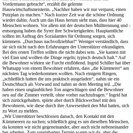
Vordermann gebracht“, erzählt die gelernte
Hauswirtschaftsmeisterin. „Nachher haben wir nur verpasst, einen
Putzplan zu machen.“ Nach kurzer Zeit war die schöne Ordnung
wieder dahin. Auch um das Haus herum sieht man, dass hier 40
Menschen wohnen. Vor allem mit der deutschen Mülltrennung und -
entsorgung haben die Syrer ihre Schwierigkeiten. Hauptamtliche
sollten im Auftrag des Sozialamtes für Ordnung sorgen, sich
kümmern. „Durchaus nachvollziehbar!“ Weniger verständlich, dass
sie sich nicht nach den Erfahrungen der Unterstützer erkundigten.
Bei den ersten Treffen sollten die nicht dabei sein. „Sie kamen mit
viel Elan und wollten die Dinge regeln; typisch deutsch halt.“ Auf
die Bewohner wirkten sie Furcht einflößend. Ingrid Schiller hat über
Whatsapp von einem Bewohner erfahren, dass „die Kümmerer“ am
nächsten Tag wiederkommen wollten. Nach einigem Ringen,
„schließlich hatten die uns praktisch ausgeladen“, nahm sie ein
Deutschbuch als Vorwand und nahm an dem Meeting teil. „Die
haben einen unglaublichen Ton angeschlagen und die Bewohner
neu auf die Zimmer verteilt, ohne vorher nachzufragen.“ Ingrid hat
sich zurückgehalten, spürte aber durch Blickwechsel mit den
Bewohnern, wie diese durch ihre Anwesenheit den Mut hatten, sich
zu Wort zu melden.
„Wir Unterstützer beschlossen danach, den Kontakt mit den
Kümmerern zu suchen; schließlich ging es um dieselben Menschen,
da konnten wir nicht gegeneinander, aber auch nicht nebeneinander
her arbeiten. Zum vereinbarten Termin waren wir da, aber die