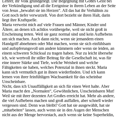
Lehrer, ihr Volk grundgelegt. Die Begegnung mit Gottes Geist bei
der Verkündigung und all die Ereignisse in ihrem Leben an der Seite
von Jesus „bewahrt sie im Herzen“. All das hat ihr Verhältnis zu
Gott noch tiefer verwurzelt. Von dort bezieht sie ihren Halt, darin
liegt ihre Kraftquelle.
Maria verweist mich auf viele Frauen und Männer, Kinder und
Ältere, an denen ich achtlos vorübergehe, weil sie nicht groß in
Erscheinung treten. Weil sie ganz normal sind und kein Aufhebens
um sich machen. Auch dann nicht, wenn sie jemandem einen
Handgriff abnehmen oder Mut machen, wenn sie sich einfühlsam
und aufopferungsvoll um andere kümmern oder wenn sie leiden, an
einem schweren Schicksal zu tragen haben. Nur zu leicht übersehe
ich, wie wertvoll ihr stiller Beitrag für die Gesellschaft ist, was für
eine innere Stärke und Tiefe, welche Weisheit und welche
Fähigkeiten sie haben, welches Potenzial in ihnen steckt. Maria
kann sich vermutlich gut in ihnen wiederfinden. Und ich kann
lernen von ihrer feinfühligen Wachsamkeit für das scheinbar
Unscheinbare.
Nicht, dass ich Unauffälligkeit an sich für einen Wert halte. Aber
Maria macht den „Normalen“, Gewöhnlichen, Unscheinbaren Mut!
Weil sie mit ihrer dezenten Art Großes erreicht hat. Mehr als andere,
die viel Aufhebens machen und groß auffallen, aber schnell wieder
vergessen sind. Denn was bleibt? Gott hat sie ausgewählt, hat sie
„mitarbeiten“ lassen, auch wenn sie in den Augen der Menschen
nicht aus der Menge hervorstach, auch wenn sie keine Superheldin,