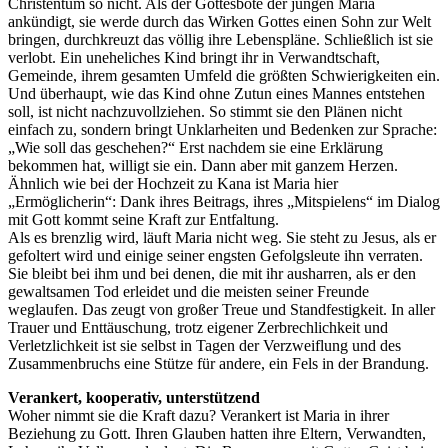
Christentum so nicht. Als der Gottesbote der jungen Maria
ankündigt, sie werde durch das Wirken Gottes einen Sohn zur Welt
bringen, durchkreuzt das völlig ihre Lebenspläne. Schließlich ist sie
verlobt. Ein uneheliches Kind bringt ihr in Verwandtschaft,
Gemeinde, ihrem gesamten Umfeld die größten Schwierigkeiten ein.
Und überhaupt, wie das Kind ohne Zutun eines Mannes entstehen
soll, ist nicht nachzuvollziehen. So stimmt sie den Plänen nicht
einfach zu, sondern bringt Unklarheiten und Bedenken zur Sprache:
„Wie soll das geschehen?“ Erst nachdem sie eine Erklärung
bekommen hat, willigt sie ein. Dann aber mit ganzem Herzen.
Ähnlich wie bei der Hochzeit zu Kana ist Maria hier
„Ermöglicherin“: Dank ihres Beitrags, ihres „Mitspielens“ im Dialog
mit Gott kommt seine Kraft zur Entfaltung.
Als es brenzlig wird, läuft Maria nicht weg. Sie steht zu Jesus, als er
gefoltert wird und einige seiner engsten Gefolgsleute ihn verraten.
Sie bleibt bei ihm und bei denen, die mit ihr ausharren, als er den
gewaltsamen Tod erleidet und die meisten seiner Freunde
weglaufen. Das zeugt von großer Treue und Standfestigkeit. In aller
Trauer und Enttäuschung, trotz eigener Zerbrechlichkeit und
Verletzlichkeit ist sie selbst in Tagen der Verzweiflung und des
Zusammenbruchs eine Stütze für andere, ein Fels in der Brandung.
Verankert, kooperativ, unterstützend
Woher nimmt sie die Kraft dazu? Verankert ist Maria in ihrer
Beziehung zu Gott. Ihren Glauben hatten ihre Eltern, Verwandten,