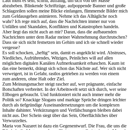
Laut muss es sein, schrill, auffällig, um sich von der Masse
abzuheben. Blinkende Schriftzüge, aufpoppende Banner und große
Schlagzeilen sollen meine Blicke einfangen, flimmernde Bilder mich
zum Geldausgeben animieren. Nehme ich das Alltägliche noch
wahr? Ich rege mich auf, dass die Nachrichten immer nur von
Unfällen und Skandalen, Konflikten und Katastrophen handeln.
Aber liegt das nicht auch an mir? Daran, dass die aufbauenden
Nachrichten unter dem Radar meiner Wahrnehmung durchrutschen?
Dass sie sich nicht festsetzen im Gehirn und ich sie schnell wieder
vergesse?
Es soll schocken, „heftig“ sein, damit es angeklickt wird. Abstruses,
Niedliches, Aufrührendes, Witziges, Peinliches will auf allen
möglichen digitalen Kanälen Aufmerksamkeit erhaschen. Kaum ist
das eine bemerkt, drängt sich schon das Nächste auf. Wer sich nicht
verweigert, ist in Gefahr, rastlos getrieben zu werden von einem
zum anderen, ohne Halt oder Ziel.
Zum Meinungsmacher steigt rascher auf, wer prägnante, einfache
Botschaften verbreitet. In der Arbeitswelt setzt sich durch, wer seine
Ellbogen gebraucht. Und funktioniert nicht auch immer mehr die
Politik so? Knackige Slogans und markige Sprüche dringen leichter
durch als tiefgründige Auseinandersetzungen um die komplexen
Inhalte dahinter. Verkürzungen und Verfälschungen bleiben dabei
nicht aus. Der Schein siegt über das Sein, Oberflächliches über
Verwurzeltes.
Maria von Nazaret ist dazu ein Gegenentwurf. Die Frau, die uns die