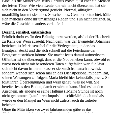
Bibel als die Mutter von Jesus Christus vorstellt, ist eher ein Mensch
der leisen Töne. Wie viele Leute, die wir leicht übersehen, hat sie
sich nicht in den Vordergrund gerückt. Normal, alltäglich,
unauffällig kommt sie daher. So scheint es. Genauer betrachtet, hätte
sich manches ohne ihr umsichtiges Reden und Tun nicht ereignet, ja,
wäre die Geschichte anders verlaufen!
Dezent, sensibel, entschieden
Peinlich droht es für den Bräutigam zu werden, als bei der Hochzeit
zu Kana der Wein ausgeht. Nach dem, was der Evangelist Johannes
berichtet, ist Maria sensibel für die Verlegenheit, in der das
Brautpaar steckt und die sich schnell auf die Feierlaune der
Festgäste auswirken könnte. Sie macht Jesus darauf aufmerksam.
Offenbar ist sie überzeugt, dass er die Not beheben kann, obwohl er
zuvor noch nicht mit besonderen Taten aufgefallen war. Sie lässt
sich nicht davon irritieren, dass er sie zunächst barsch abweist,
sondern wendet sich schon mal an das Dienstpersonal mit dem Rat,
seinen Weisungen zu folgen. Maria bleibt hier keinesfalls passiv. Sie
folgt ihren Überzeugungen und weiß genau, was sie will. Sie
bereitet Jesus den Boden, damit er wirken kann. Und es hat den
Anschein, als änderte er seine Haltung („Meine Stunde ist noch
nicht gekommen“) auf ihren Impuls hin schließlich doch und als
würde er den Mangel an Wein nicht zuletzt auch ihr zuliebe
beheben.
Ohne ihr Mitwirken vor zwei Jahrtausenden gäbe es das