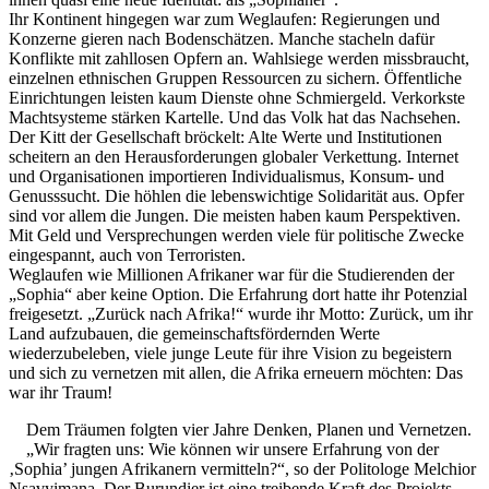
Ihr Kontinent hingegen war zum Weglaufen: Regierungen und
Konzerne gieren nach Bodenschätzen. Manche stacheln dafür
Konflikte mit zahllosen Opfern an. Wahlsiege werden missbraucht,
einzelnen ethnischen Gruppen Ressourcen zu sichern. Öffentliche
Einrichtungen leisten kaum Dienste ohne Schmiergeld. Verkorkste
Machtsysteme stärken Kartelle. Und das Volk hat das Nachsehen.
Der Kitt der Gesellschaft bröckelt: Alte Werte und Institutionen
scheitern an den Herausforderungen globaler Verkettung. Internet
und Organisationen importieren Individualismus, Konsum- und
Genusssucht. Die höhlen die lebenswichtige Solidarität aus. Opfer
sind vor allem die Jungen. Die meisten haben kaum Perspektiven.
Mit Geld und Versprechungen werden viele für politische Zwecke
eingespannt, auch von Terroristen.
Weglaufen wie Millionen Afrikaner war für die Studierenden der
„Sophia“ aber keine Option. Die Erfahrung dort hatte ihr Potenzial
freigesetzt. „Zurück nach Afrika!“ wurde ihr Motto: Zurück, um ihr
Land aufzubauen, die gemeinschaftsfördernden Werte
wiederzubeleben, viele junge Leute für ihre Vision zu begeistern
und sich zu vernetzen mit allen, die Afrika erneuern möchten: Das
war ihr Traum!
Dem Träumen folgten vier Jahre Denken, Planen und Vernetzen.
„Wir fragten uns: Wie können wir unsere Erfahrung von der
‚Sophia’ jungen Afrikanern vermitteln?“, so der Politologe Melchior
Nsavyimana. Der Burundier ist eine treibende Kraft des Projekts.