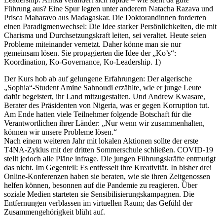
Führung aus? Eine Spur legten unter anderem Natacha Razava und
Prisca Maharavo aus Madagaskar. Die Doktorandinnen forderten
einen Paradigmenwechsel: Die Idee starker Persönlichkeiten, die mit
Charisma und Durchsetzungskraft leiten, sei veraltet. Heute seien
Probleme miteinander vernetzt. Daher könne man sie nur
gemeinsam lösen. Sie propagierten die Idee der „Ko’s“:
Koordination, Ko-Governance, Ko-Leadership. 1)
Der Kurs hob ab auf gelungene Erfahrungen: Der algerische
„Sophia“-Student Amine Sahnoudi erzählte, wie er junge Leute
dafür begeistert, ihr Land mitzugestalten. Und Andrew Kwasare,
Berater des Präsidenten von Nigeria, was er gegen Korruption tut.
Am Ende hatten viele Teilnehmer folgende Botschaft für die
Verantwortlichen ihrer Länder: „Nur wenn wir zusammenhalten,
können wir unsere Probleme lösen.“
Nach einem weiteren Jahr mit lokalen Aktionen sollte der erste
T4NA-Zyklus mit der dritten Sommerschule schließen. COVID-19
stellt jedoch alle Pläne infrage. Die jungen Führungskräfte entmutigt
das nicht. Im Gegenteil: Es entfesselt ihre Kreativität. In bisher drei
Online-Konferenzen haben sie beraten, wie sie ihren Zeitgenossen
helfen können, besonnen auf die Pandemie zu reagieren. Über
soziale Medien starteten sie Sensibilisierungskampagnen. Die
Entfernungen verblassen im virtuellen Raum; das Gefühl der
Zusammengehörigkeit blüht auf.