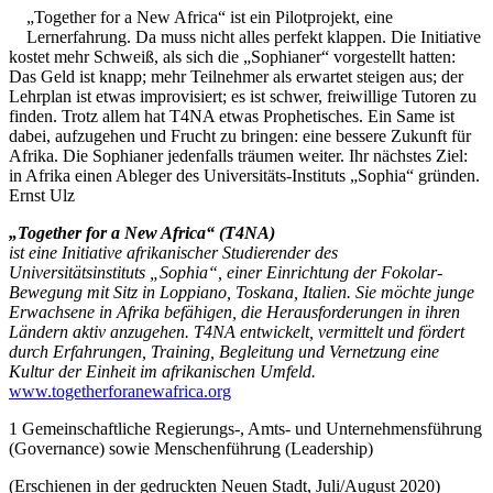
„Together for a New Africa“ ist ein Pilotprojekt, eine
Lernerfahrung. Da muss nicht alles perfekt klappen. Die Initiative
kostet mehr Schweiß, als sich die „Sophianer“ vorgestellt hatten:
Das Geld ist knapp; mehr Teilnehmer als erwartet steigen aus; der
Lehrplan ist etwas improvisiert; es ist schwer, freiwillige Tutoren zu
finden. Trotz allem hat T4NA etwas Prophetisches. Ein Same ist
dabei, aufzugehen und Frucht zu bringen: eine bessere Zukunft für
Afrika. Die Sophianer jedenfalls träumen weiter. Ihr nächstes Ziel:
in Afrika einen Ableger des Universitäts-Instituts „Sophia“ gründen.
Ernst Ulz
„Together for a New Africa“ (T4NA)
ist eine Initiative afrikanischer Studierender des
Universitätsinstituts „Sophia“, einer Einrichtung der Fokolar-
Bewegung mit Sitz in Loppiano, Toskana, Italien. Sie möchte junge
Erwachsene in Afrika befähigen, die Herausforderungen in ihren
Ländern aktiv anzugehen. T4NA entwickelt, vermittelt und fördert
durch Erfahrungen, Training, Begleitung und Vernetzung eine
Kultur der Einheit im afrikanischen Umfeld.
www.togetherforanewafrica.org
1 Gemeinschaftliche Regierungs-, Amts- und Unternehmensführung
(Governance) sowie Menschenführung (Leadership)
(Erschienen in der gedruckten Neuen Stadt, Juli/August 2020)