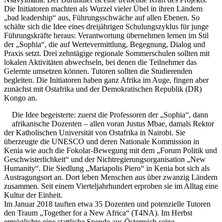
Die Initiatoren machten als Wurzel vieler Übel in ihren Ländern
„bad leadership“ aus, Führungsschwäche auf allen Ebenen. So
schälte sich die Idee eines dreijährigen Schulungszyklus für junge
Führungskräfte heraus: Verantwortung übernehmen lernen im Stil
der „Sophia“, die auf Wertevermittlung, Begegnung, Dialog und
Praxis setzt. Drei zehntägige regionale Sommerschulen sollten mit
lokalen Aktivitäten abwechseln, bei denen die Teilnehmer das
Gelernte umsetzen können. Tutoren sollten die Studierenden
begleiten. Die Initiatoren haben ganz Afrika im Auge, fingen aber
zunächst mit Ostafrika und der Demokratischen Republik (DR)
Kongo an.
Die Idee begeisterte: zuerst die Professoren der „Sophia“, dann
afrikanische Dozenten – allen voran Justus Mbae, damals Rektor
der Katholischen Universität von Ostafrika in Nairobi. Sie
überzeugte die UNESCO und deren Nationale Kommission in
Kenia wie auch die Fokolar-Bewegung mit dem „Forum Politik und
Geschwisterlichkeit“ und der Nichtregierungsorganisation „New
Humanity“. Die Siedlung „Mariapolis Piero“ in Kenia bot sich als
Austragungsort an. Dort leben Menschen aus über zwanzig Ländern
zusammen. Seit einem Vierteljahrhundert erproben sie im Alltag eine
Kultur der Einheit.
Im Januar 2018 tauften etwa 35 Dozenten und potenzielle Tutoren
den Traum „Together for a New Africa“ (T4NA). Im Herbst
ermöglichte eine stattliche Spende aus Österreich seine