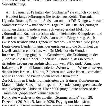
Verwirklichung.
Am 1. Januar 2019 hatten die „Sophianer“ sie endlich vor sich:
Hundert junge Führungskräfte reisten aus Kenia, Tansania,
Uganda, Ruanda, Burundi, Südsudan und der DR Kongo zur ersten
Sommerschule an – manche drei Tage im Bus. Die Beziehungen
zwischen diesen Ländern seien schwierig, erklärt Melchior:
„Burundi und Ruanda sprechen nicht miteinander. Kongolesen und
Ruandesen sind Feinde.“ Südsudan war im Bürgerkrieg. Auch
zwischen Ruanda und Uganda knirscht es. Zu erleben, wie junge
Leute dieser Länder miteinander umgehen und die Schönheit der
jeweils anderen entdecken, war für Melchior ein Wunder.
Im ersten Training ging es um Grundwerte, die Erfahrung an der
„Sophia“, die Kultur der Einheit und „Ubuntu“, das in Afrika
geläufige Lebensverständnis „Ich bin, weil WIR sind.“ Amandine
Irakoze aus Burundi kommentierte: „Wenn wir die Werte umsetzen,
die wir hier lernen – Ubuntu, Zuhören und weise leben – verhalten
wir uns anders und bauen so ein neues Afrika auf.“
Zurück in ihren Ländern organisierten die Trainees Konferenzen,
Marathonläufe, Sensibilisierungs- und Spendenkampagnen, soziale
und ökologische Aktionen. Über 5000 junge Leute haben so den
Traum der „Sophianer“ kennengelernt.
Konkreter wurde es in der zweiten „Sommerschule“ vom 28.
Dezember 2019 bis 5. Januar 2020. Es ging um Identität und
Leadership: Afrika verändert sich rapide – wie sieht da gute