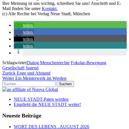
Ihre Meinung ist uns wichtig, schreiben Sie uns! Anschrift und E-
Mail finden Sie unter
Kontakt.
(c) Alle Rechte bei Verlag Neue Stadt, München
teilen
teilen
teilen
teilen
Schlagwörter
Dialog Menschenrechte
Fokolar-Bewegung
Gesellschaft
Jugend
Beitragsnavigation
Vorheriger
Zurück
Enge und Abstand
Beitrag
Nächster
Weiter
Ein Meisterwerk im Werden
Beitrag
Suchen
nach:
NEUE STADT-Paten werden
Empfiehl die NEUE STADT weiter!
Neueste Beiträge
WORT DES LEBENS . AUGUST 2026