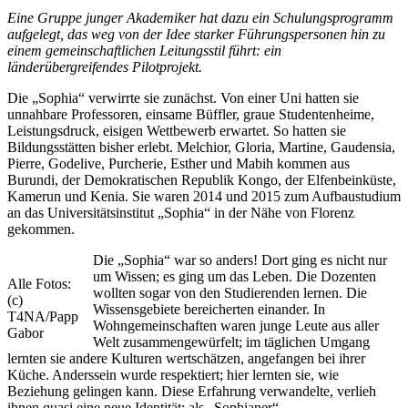
Eine Gruppe junger Akademiker hat dazu ein Schulungsprogramm
aufgelegt, das weg von der Idee starker Führungspersonen hin zu
einem gemeinschaftlichen Leitungsstil führt: ein
länderübergreifendes Pilotprojekt.
Die „Sophia“ verwirrte sie zunächst. Von einer Uni hatten sie
unnahbare Professoren, einsame Büffler, graue Studentenheime,
Leistungsdruck, eisigen Wettbewerb erwartet. So hatten sie
Bildungsstätten bisher erlebt. Melchior, Gloria, Martine, Gaudensia,
Pierre, Godelive, Purcherie, Esther und Mabih kommen aus
Burundi, der Demokratischen Republik Kongo, der Elfenbeinküste,
Kamerun und Kenia. Sie waren 2014 und 2015 zum Aufbaustudium
an das Universitätsinstitut „Sophia“ in der Nähe von Florenz
gekommen.
Die „Sophia“ war so anders! Dort ging es nicht nur
um Wissen; es ging um das Leben. Die Dozenten
Alle Fotos:
wollten sogar von den Studierenden lernen. Die
(c)
Wissensgebiete bereicherten einander. In
T4NA/Papp
Wohngemeinschaften waren junge Leute aus aller
Gabor
Welt zusammengewürfelt; im täglichen Umgang
lernten sie andere Kulturen wertschätzen, angefangen bei ihrer
Küche. Anderssein wurde respektiert; hier lernten sie, wie
Beziehung gelingen kann. Diese Erfahrung verwandelte, verlieh
ihnen quasi eine neue Identität: als „Sophianer“.