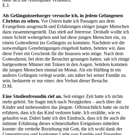
E.J.
Als Gefängnisseelsorger versuche ich, in jedem Gefangenen
Christus zu sehen.
Vor Ostern hatte ich Passagen aus dem
Evangelium ausgesucht und Erfahrungen einiger junger Menschen
dazu zusammengestellt. Das stieß auf Interesse. Deshalb wollte ich
einen Schritt weitergehen und lud diese jungen Menschen ein, zu
einem Gottesdienst ins Gefängnis zu kommen. Nachdem wir die
notwendigen Genehmigungen eingeholt hatten, beteten wir, dass
diese Feier ein Geschenk für die Insassen sein möge. Nach dem
Gottesdienst, bei dem die Besucher gesungen hatten, sah ich einige
hartgesottene Männer mit Tränen in den Augen. Seitdem kommen
die jungen Menschen einmal im Monat. Als ein Häftling in ein
anderes Gefängnis verlegt wurde, um näher bei seiner Familie zu
sein, bedauerte er nur eines: den Verlust dieser Besuche.
D.M.
Eine Studienfreundin rief an.
Seit einiger Zeit hatte ich nichts
mehr gehört. Sie fragte mich nach Neuigkeiten – auch über die
Kinder und insbesondere das jüngste. Offensichtlich hatte sie nicht
erfahren, dass ich das Kind verloren hatte. Ich erzählte, wie es
gelaufen war. Dabei hatte ich den Eindruck, dass ich ihr auch die
intimste Erfahrung dieses schmerzhaften Ereignisses mitteilen
konnte: die vertiefte Beziehung mit Gott, die ich wohl dank der
Unterstützung und konkreten Liebe von Familie und Freunden