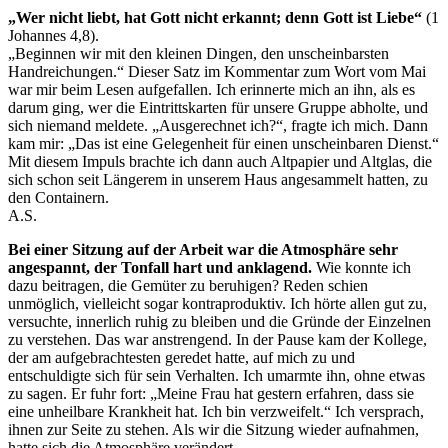
„Wer nicht liebt, hat Gott nicht erkannt; denn Gott ist Liebe“
(1
Johannes 4,8).
„Beginnen wir mit den kleinen Dingen, den unscheinbarsten
Handreichungen.“ Dieser Satz im Kommentar zum Wort vom Mai
war mir beim Lesen aufgefallen. Ich erinnerte mich an ihn, als es
darum ging, wer die Eintrittskarten für unsere Gruppe abholte, und
sich niemand meldete. „Ausgerechnet ich?“, fragte ich mich. Dann
kam mir: „Das ist eine Gelegenheit für einen unscheinbaren Dienst.“
Mit diesem Impuls brachte ich dann auch Altpapier und Altglas, die
sich schon seit Längerem in unserem Haus angesammelt hatten, zu
den Containern.
A.S.
Bei einer Sitzung auf der Arbeit war die Atmosphäre sehr
angespannt, der Tonfall hart und anklagend.
Wie konnte ich
dazu beitragen, die Gemüter zu beruhigen? Reden schien
unmöglich, vielleicht sogar kontraproduktiv. Ich hörte allen gut zu,
versuchte, innerlich ruhig zu bleiben und die Gründe der Einzelnen
zu verstehen. Das war anstrengend. In der Pause kam der Kollege,
der am aufgebrachtesten geredet hatte, auf mich zu und
entschuldigte sich für sein Verhalten. Ich umarmte ihn, ohne etwas
zu sagen. Er fuhr fort: „Meine Frau hat gestern erfahren, dass sie
eine unheilbare Krankheit hat. Ich bin verzweifelt.“ Ich versprach,
ihnen zur Seite zu stehen. Als wir die Sitzung wieder aufnahmen,
hatte sich die Atmosphäre verändert.