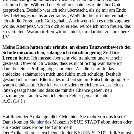
erfahren hatte. Während des Studiums hatten wir nie über Gott
gesprochen. Deshalb war ich sehr überrascht, als sie mir am Ende
des Telefongesprächs anvertraute: „Weißt du, tief im Inneren habe
ich oft die Frage nach Gott gehabt. Auch wenn ich es nicht zugeben
wollte. Aber jetzt, wo ich dich so erlebe, würde ich mich freuen, das
zu vertiefen. Warum treffen wir uns nicht, um darüber zu sprechen?“
J.V.
Meine Eltern hatten mir erlaubt, an einem Tanzwettbewerb der
Schule mitzumachen, solange ich trotzdem genug Zeit fürs
Lernen hatte.
Ich musste aber sehr viel trainieren und war sehr
gestresst. Obwohl ich wusste, dass es nicht richtig war, habe ich
dann bei einer Prüfung abgeschrieben. Als die Lehrerin das
entdeckte, schämte ich mich und fühlte mich schuldig. Deshalb
gestand ich meinen Eltern alles und bat sie um Entschuldigung. Sie
waren enttäuscht. Aber ich war trotzdem erleichtert – dass ich es
ihnen gesagt hatte und dass sie mir die Chance geben, neu
anzufangen – auch wenn ich einen Fehler gemacht hatte.
A.G. (14 J.)
Hat Ihnen der Artikel gefallen? Möchten Sie mehr von uns lesen?
Dann können Sie
hier
das Magazin NEUE STADT abonnieren oder
ein kostenloses Probe-Heft anfordern.
Der Artikel oben ist erschienen in der NEUEN STADT, Juli/August