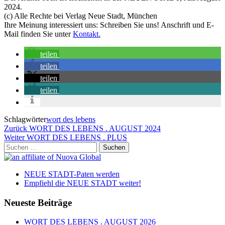
2024.
(c) Alle Rechte bei Verlag Neue Stadt, München
Ihre Meinung interessiert uns: Schreiben Sie uns! Anschrift und E-
Mail finden Sie unter
Kontakt.
teilen
teilen
teilen
teilen
Schlagwörter
wort des lebens
Beitragsnavigation
Vorheriger
Zurück
WORT DES LEBENS . AUGUST 2024
Beitrag
Nächster
Weiter
WORT DES LEBENS . PLUS
Beitrag
Suchen
nach:
NEUE STADT-Paten werden
Empfiehl die NEUE STADT weiter!
Neueste Beiträge
WORT DES LEBENS . AUGUST 2026