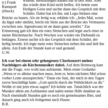
wütend. Bestrafungen kamen mir in den Sinn. Aber
(c) Frank
das würde dem Kind nicht helfen. Ich betete zum
Ramspott
Heiligen Geist und suchte dann das Gespräch mit dem
(iStock)
Schüler. Dabei bat ich ihn, mit Lego-Steinen eine
Brücke zu bauen. Als sie fertig war, erklärte ich: „Jedes Mal, wenn
du lügst oder stiehlst, bricht ein Stein aus der Brücke des Vertrauens
zwischen uns. Irgendwann ist sie dann ganz zerstört.“ Zur
Erinnerung gab ich ihm ein rotes Steinchen und legte auch eines in
meine Büchertasche. Nach Wochen war wieder ein Diebstahl zu
beklagen. Erneut suchte ich das Gespräch mit dem Schüler, der
heftig bestritt. Ich legte mein rotes Steinchen neben ihn und ließ ihn
allein. Am Ende der Stunde kam er und gestand.
G.W.
Ich war bei einem sehr gelungenen Chorkonzert meines
Nachfolgers als Kirchenmusiker dabei.
Auf dem Heimweg kam
mir die Frage, wer wohl nun aufräumte. Mein erster Gedanke:
„Wenn er es alleine machen muss, lernt er, beim nächsten Mal schon
vorher Leute anzusprechen.“ Dann ein Satz, der mich in den Tagen
zuvor beschäftigt hatte: „Gott spricht durch die Wirklichkeit zu dir.“
Wollte er mir jetzt etwas sagen? Ich kehrte um. Tatsächlich war der
Musiker allein am Aufräumen und nahm meine Hilfe dankbar an.
Nach eineinhalb Stunden gab es noch ein gemeinsames Bier, und
danach ging auch ich frohgemut nach Hause.
B.R.