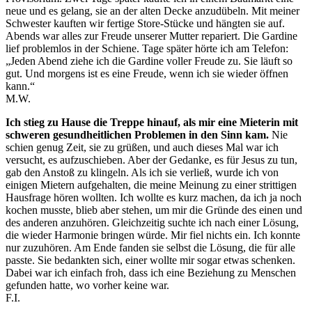
neue und es gelang, sie an der alten Decke anzudübeln. Mit meiner
Schwester kauften wir fertige Store-Stücke und hängten sie auf.
Abends war alles zur Freude unserer Mutter repariert. Die Gardine
lief problemlos in der Schiene. Tage später hörte ich am Telefon:
„Jeden Abend ziehe ich die Gardine voller Freude zu. Sie läuft so
gut. Und morgens ist es eine Freude, wenn ich sie wieder öffnen
kann.“
M.W.
Ich stieg zu Hause die Treppe hinauf, als mir eine Mieterin mit
schweren gesundheitlichen Problemen in den Sinn kam.
Nie
schien genug Zeit, sie zu grüßen, und auch dieses Mal war ich
versucht, es aufzuschieben. Aber der Gedanke, es für Jesus zu tun,
gab den Anstoß zu klingeln. Als ich sie verließ, wurde ich von
einigen Mietern aufgehalten, die meine Meinung zu einer strittigen
Hausfrage hören wollten. Ich wollte es kurz machen, da ich ja noch
kochen musste, blieb aber stehen, um mir die Gründe des einen und
des anderen anzuhören. Gleichzeitig suchte ich nach einer Lösung,
die wieder Harmonie bringen würde. Mir fiel nichts ein. Ich konnte
nur zuzuhören. Am Ende fanden sie selbst die Lösung, die für alle
passte. Sie bedankten sich, einer wollte mir sogar etwas schenken.
Dabei war ich einfach froh, dass ich eine Beziehung zu Menschen
gefunden hatte, wo vorher keine war.
F.I.