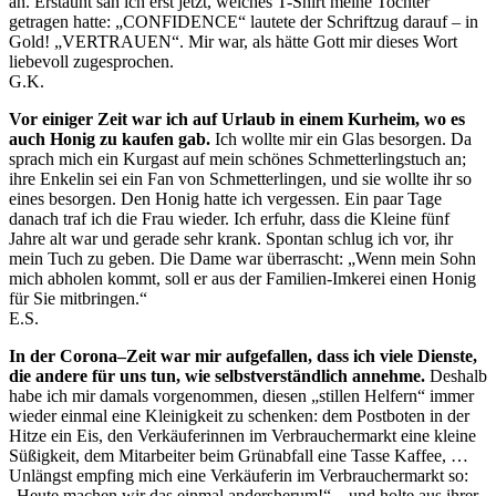
an. Erstaunt sah ich erst jetzt, welches T-Shirt meine Tochter
getragen hatte: „CONFIDENCE“ lautete der Schriftzug darauf – in
Gold! „VERTRAUEN“. Mir war, als hätte Gott mir dieses Wort
liebevoll zugesprochen.
G.K.
Vor einiger Zeit war ich auf Urlaub in einem Kurheim, wo es
auch Honig zu kaufen gab.
Ich wollte mir ein Glas besorgen. Da
sprach mich ein Kurgast auf mein schönes Schmetterlingstuch an;
ihre Enkelin sei ein Fan von Schmetterlingen, und sie wollte ihr so
eines besorgen. Den Honig hatte ich vergessen. Ein paar Tage
danach traf ich die Frau wieder. Ich erfuhr, dass die Kleine fünf
Jahre alt war und gerade sehr krank. Spontan schlug ich vor, ihr
mein Tuch zu geben. Die Dame war überrascht: „Wenn mein Sohn
mich abholen kommt, soll er aus der Familien-Imkerei einen Honig
für Sie mitbringen.“
E.S.
In der Corona–Zeit war mir aufgefallen, dass ich viele Dienste,
die andere für uns tun, wie selbstverständlich annehme.
Deshalb
habe ich mir damals vorgenommen, diesen „stillen Helfern“ immer
wieder einmal eine Kleinigkeit zu schenken: dem Postboten in der
Hitze ein Eis, den Verkäuferinnen im Verbrauchermarkt eine kleine
Süßigkeit, dem Mitarbeiter beim Grünabfall eine Tasse Kaffee, …
Unlängst empfing mich eine Verkäuferin im Verbrauchermarkt so:
„Heute machen wir das einmal andersherum!“ – und holte aus ihrer