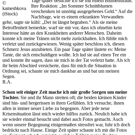
Tage später besuchte ich sie mit einem Blumenstrauß.
©
Ihre Reaktion: „Im Sommer Schnittblumen
kameshkova
verschenken ist unnötig ausgegebenes Geld.“ Auf die
(iStock)
Nachfrage, wie es einem erkrankten Verwandten
gehe, sagte sie kühl: „Der ist längst begraben.“ Als sie meine
Betroffenheit bemerkte, warf sie mir vor, dass ich ohnehin kein
Interesse hätte an den Krankheiten anderer Menschen. Daheim
konnte ich meine Tränen nicht mehr zurückhalten. Ich fühlte mich
verletzt und zurückgewiesen. Wenig später beschloss ich, diesen
Schmerz Jesus anzubieten. Ein paar Tage später läutete es: Meine
Tante, die sich entschuldigen wollte. Ich lud sie auf einen Tee ein
und konnte ihr sagen, dass sie mich in der Tat verletzt hatte. Als ich
ihr beim Abschied versicherte, dass für mich die Situation in
Ordnung sei, schaute sie mich dankbar an und bat um meinen
Segen.
R.A.
Schon seit einiger Zeit mache ich mir große Sorgen um meine
Tochter.
Sie und ihr Mann streiten oft; die beiden kleinen Kinder
sind hin- und hergerissen in ihren Gefühlen. Ich versuche, ihnen
allen in immer neuer Liebe zu begegnen. Aber jede neue
Krisensituation lässt mich wieder hilflos zurück. Neulich habe ich
sie wieder einmal besucht und dabei auch Fotos gemacht. Auch
wenn unsere Begegnung einigermaßen stressfrei war, fuhr ich doch
bedrückt nach Hause. Einige Zeit später schaute ich mir die Fotos