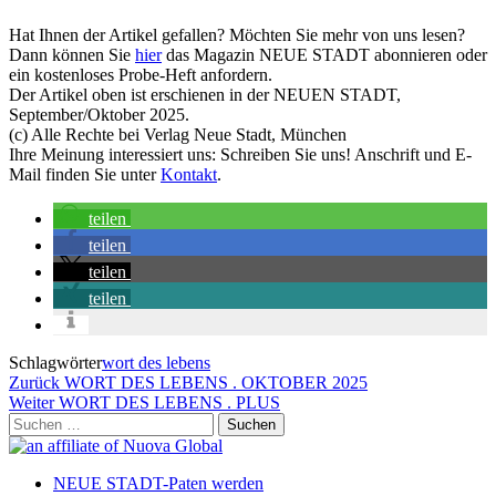
Hat Ihnen der Artikel gefallen? Möchten Sie mehr von uns lesen?
Dann können Sie
hier
das Magazin NEUE STADT abonnieren oder
ein kostenloses Probe-Heft anfordern.
Der Artikel oben ist erschienen in der NEUEN STADT,
September/Oktober 2025.
(c) Alle Rechte bei Verlag Neue Stadt, München
Ihre Meinung interessiert uns: Schreiben Sie uns! Anschrift und E-
Mail finden Sie unter
Kontakt
.
teilen
teilen
teilen
teilen
Schlagwörter
wort des lebens
Beitragsnavigation
Vorheriger
Zurück
WORT DES LEBENS . OKTOBER 2025
Beitrag
Nächster
Weiter
WORT DES LEBENS . PLUS
Beitrag
Suchen
nach:
NEUE STADT-Paten werden