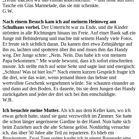
Tasche ein Glas Marmelade, das sie mir schenkte.
G.W.
Nach einem Besuch kam ich auf meinem Heimweg am
Schulhaus vorbei.
Der Unterricht war zu Ende, und die Kinder
strömten in alle Richtungen hinaus ins Freie. Auf einer Bank saß ein
Junge mit Behinderung und machte mit seinem Handy viele Fotos.
Er freute sich sichtlich daran. Da kamen drei etwa Zehnjährige auf
ihn zu, lachten und spotteten über ihn und rissen ihm das Handy
weg. Der Junge schrie: „Nein. Nein. Das habe ich von meinem
Papa bekommen.“ Mir wurde bewusst, dass ich sofort einschreiten
musste. Ich stellte mich auf seine Seite und sagte laut und energisch:
„Schluss! Was ist hier los?“ Nach einem kurzen Gespräch fragte ich
die drei, wie das wäre, wenn jemand ihnen das liebste und
wertvollste Geschenk wegnehmen würde. Sie schauten einander an
und dann auf den Boden. Es dauerte, bis sie dem Jungen das Handy
zurückgaben und jeder der drei sich bei ihm entschuldigte.
W.B.
Ich besuchte meine Mutter.
Als ich aus dem Keller kam, wo ich
etwas geholt hatte, stand sie ganz verzweifelt im Zimmer. Sie hatte
die schon länger angerissene Gardine in der Hand. Nun hatte sich
beim Zuziehen auch die alte Schiene gelöst. Notdürftig versuchte
ich, das über 50 Jahre alte Teil zu reparieren. Es blieb ein
Provisorium. Zwei Tage später kaufte ich in einem Baumarkt eine