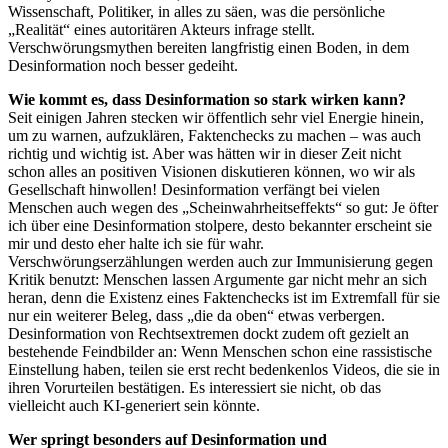
Wissenschaft, Politiker, in alles zu säen, was die persönliche
„Realität“ eines autoritären Akteurs infrage stellt.
Verschwörungsmythen bereiten langfristig einen Boden, in dem
Desinformation noch besser gedeiht.
Wie kommt es, dass Desinformation so stark wirken kann?
Seit einigen Jahren stecken wir öffentlich sehr viel Energie hinein,
um zu warnen, aufzuklären, Faktenchecks zu machen – was auch
richtig und wichtig ist. Aber was hätten wir in dieser Zeit nicht
schon alles an positiven Visionen diskutieren können, wo wir als
Gesellschaft hinwollen! Desinformation verfängt bei vielen
Menschen auch wegen des „Scheinwahrheitseffekts“ so gut: Je öfter
ich über eine Desinformation stolpere, desto bekannter erscheint sie
mir und desto eher halte ich sie für wahr.
Verschwörungserzählungen werden auch zur Immunisierung gegen
Kritik benutzt: Menschen lassen Argumente gar nicht mehr an sich
heran, denn die Existenz eines Faktenchecks ist im Extremfall für sie
nur ein weiterer Beleg, dass „die da oben“ etwas verbergen.
Desinformation von Rechtsextremen dockt zudem oft gezielt an
bestehende Feindbilder an: Wenn Menschen schon eine rassistische
Einstellung haben, teilen sie erst recht bedenkenlos Videos, die sie in
ihren Vorurteilen bestätigen. Es interessiert sie nicht, ob das
vielleicht auch KI-generiert sein könnte.
Wer springt besonders auf Desinformation und