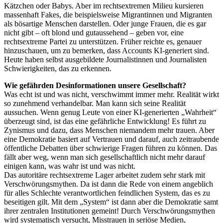
Kätzchen oder Babys. Aber im rechtsextremen Milieu kursieren
massenhaft Fakes, die beispielsweise Migrantinnen und Migranten
als bösartige Menschen darstellen. Oder junge Frauen, die es gar
nicht gibt – oft blond und gutaussehend – geben vor, eine
rechtsextreme Partei zu unterstützen. Früher reichte es, genauer
hinzuschauen, um zu bemerken, dass Accounts KI-generiert sind.
Heute haben selbst ausgebildete Journalistinnen und Journalisten
Schwierigkeiten, das zu erkennen.
Wie gefährden Desinformationen unsere Gesellschaft?
Was echt ist und was nicht, verschwimmt immer mehr. Realität wirkt
so zunehmend verhandelbar. Man kann sich seine Realität
aussuchen. Wenn genug Leute von einer KI-generierten „Wahrheit“
überzeugt sind, ist das eine gefährliche Entwicklung! Es führt zu
Zynismus und dazu, dass Menschen niemandem mehr trauen. Aber
eine Demokratie basiert auf Vertrauen und darauf, auch zeitraubende
öffentliche Debatten über schwierige Fragen führen zu können. Das
fällt aber weg, wenn man sich gesellschaftlich nicht mehr darauf
einigen kann, was wahr ist und was nicht.
Das autoritäre rechtsextreme Lager arbeitet zudem sehr stark mit
Verschwörungsmythen. Da ist dann die Rede von einem angeblich
für alles Schlechte verantwortlichen feindlichen System, das es zu
beseitigen gilt. Mit dem „System“ ist dann aber die Demokratie samt
ihrer zentralen Institutionen gemeint! Durch Verschwörungsmythen
wird systematisch versucht, Misstrauen in seriöse Medien,