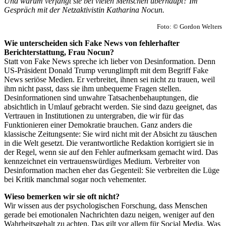
Und warum verfängt sie bei vielen Menschen überhaupt? Im
Gespräch mit der Netzaktivistin Katharina Nocun.
Foto: © Gordon Welters
Wie unterscheiden sich Fake News von fehlerhafter
Berichterstattung, Frau Nocun?
Statt von Fake News spreche ich lieber von Desinformation. Denn
US-Präsident Donald Trump verunglimpft mit dem Begriff Fake
News seriöse Medien. Er verbreitet, ihnen sei nicht zu trauen, weil
ihm nicht passt, dass sie ihm unbequeme Fragen stellen.
Desinformationen sind unwahre Tatsachenbehauptungen, die
absichtlich in Umlauf gebracht werden. Sie sind dazu geeignet, das
Vertrauen in Institutionen zu untergraben, die wir für das
Funktionieren einer Demokratie brauchen. Ganz anders die
klassische Zeitungsente: Sie wird nicht mit der Absicht zu täuschen
in die Welt gesetzt. Die verantwortliche Redaktion korrigiert sie in
der Regel, wenn sie auf den Fehler aufmerksam gemacht wird. Das
kennzeichnet ein vertrauenswürdiges Medium. Verbreiter von
Desinformation machen eher das Gegenteil: Sie verbreiten die Lüge
bei Kritik manchmal sogar noch vehementer.
Wieso bemerken wir sie oft nicht?
Wir wissen aus der psychologischen Forschung, dass Menschen
gerade bei emotionalen Nachrichten dazu neigen, weniger auf den
Wahrheitsgehalt zu achten. Das gilt vor allem für Social Media. Was