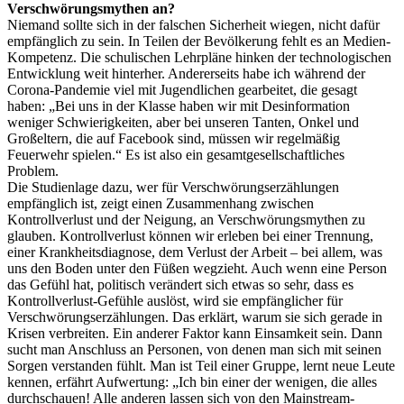
Verschwörungsmythen an?
Niemand sollte sich in der falschen Sicherheit wiegen, nicht dafür
empfänglich zu sein. In Teilen der Bevölkerung fehlt es an Medien-
Kompetenz. Die schulischen Lehrpläne hinken der technologischen
Entwicklung weit hinterher. Andererseits habe ich während der
Corona-Pandemie viel mit Jugendlichen gearbeitet, die gesagt
haben: „Bei uns in der Klasse haben wir mit Desinformation
weniger Schwierigkeiten, aber bei unseren Tanten, Onkel und
Großeltern, die auf Facebook sind, müssen wir regelmäßig
Feuerwehr spielen.“ Es ist also ein gesamtgesellschaftliches
Problem.
Die Studienlage dazu, wer für Verschwörungserzählungen
empfänglich ist, zeigt einen Zusammenhang zwischen
Kontrollverlust und der Neigung, an Verschwörungsmythen zu
glauben. Kontrollverlust können wir erleben bei einer Trennung,
einer Krankheitsdiagnose, dem Verlust der Arbeit – bei allem, was
uns den Boden unter den Füßen wegzieht. Auch wenn eine Person
das Gefühl hat, politisch verändert sich etwas so sehr, dass es
Kontrollverlust-Gefühle auslöst, wird sie empfänglicher für
Verschwörungserzählungen. Das erklärt, warum sie sich gerade in
Krisen verbreiten. Ein anderer Faktor kann Einsamkeit sein. Dann
sucht man Anschluss an Personen, von denen man sich mit seinen
Sorgen verstanden fühlt. Man ist Teil einer Gruppe, lernt neue Leute
kennen, erfährt Aufwertung: „Ich bin einer der wenigen, die alles
durchschauen! Alle anderen lassen sich von den Mainstream-