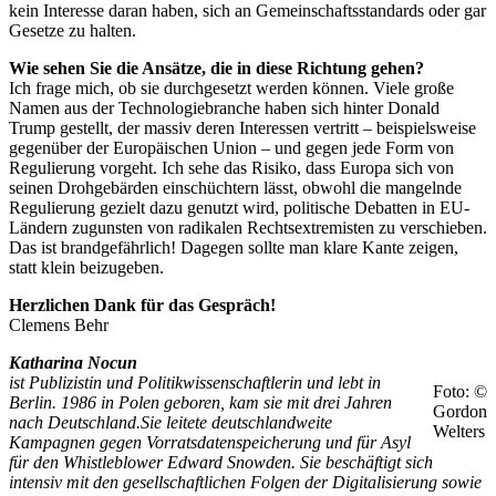
kein Interesse daran haben, sich an Gemeinschaftsstandards oder gar
Gesetze zu halten.
Wie sehen Sie die Ansätze, die in diese Richtung gehen?
Ich frage mich, ob sie durchgesetzt werden können. Viele große
Namen aus der Technologiebranche haben sich hinter Donald
Trump gestellt, der massiv deren Interessen vertritt – beispielsweise
gegenüber der Europäischen Union – und gegen jede Form von
Regulierung vorgeht. Ich sehe das Risiko, dass Europa sich von
seinen Drohgebärden einschüchtern lässt, obwohl die mangelnde
Regulierung gezielt dazu genutzt wird, politische Debatten in EU-
Ländern zugunsten von radikalen Rechtsextremisten zu verschieben.
Das ist brandgefährlich! Dagegen sollte man klare Kante zeigen,
statt klein beizugeben.
Herzlichen Dank für das Gespräch!
Clemens Behr
Katharina Nocun
ist Publizistin und Politikwissenschaftlerin und lebt in
Foto: ©
Berlin. 1986 in Polen geboren, kam sie mit drei Jahren
Gordon
nach Deutschland.Sie leitete deutschlandweite
Welters
Kampagnen gegen Vorratsdatenspeicherung und für Asyl
für den Whistleblower Edward Snowden. Sie beschäftigt sich
intensiv mit den gesellschaftlichen Folgen der Digitalisierung sowie