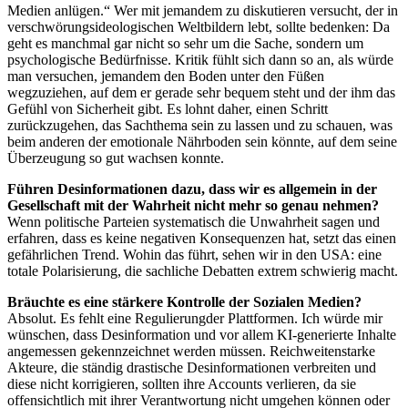
Medien anlügen.“ Wer mit jemandem zu diskutieren versucht, der in
verschwörungsideologischen Weltbildern lebt, sollte bedenken: Da
geht es manchmal gar nicht so sehr um die Sache, sondern um
psychologische Bedürfnisse. Kritik fühlt sich dann so an, als würde
man versuchen, jemandem den Boden unter den Füßen
wegzuziehen, auf dem er gerade sehr bequem steht und der ihm das
Gefühl von Sicherheit gibt. Es lohnt daher, einen Schritt
zurückzugehen, das Sachthema sein zu lassen und zu schauen, was
beim anderen der emotionale Nährboden sein könnte, auf dem seine
Überzeugung so gut wachsen konnte.
Führen Desinformationen dazu, dass wir es allgemein in der
Gesellschaft mit der Wahrheit nicht mehr so genau nehmen?
Wenn politische Parteien systematisch die Unwahrheit sagen und
erfahren, dass es keine negativen Konsequenzen hat, setzt das einen
gefährlichen Trend. Wohin das führt, sehen wir in den USA: eine
totale Polarisierung, die sachliche Debatten extrem schwierig macht.
Bräuchte es eine stärkere Kontrolle der Sozialen Medien?
Absolut. Es fehlt eine Regulierungder Plattformen. Ich würde mir
wünschen, dass Desinformation und vor allem KI-generierte Inhalte
angemessen gekennzeichnet werden müssen. Reichweitenstarke
Akteure, die ständig drastische Desinformationen verbreiten und
diese nicht korrigieren, sollten ihre Accounts verlieren, da sie
offensichtlich mit ihrer Verantwortung nicht umgehen können oder