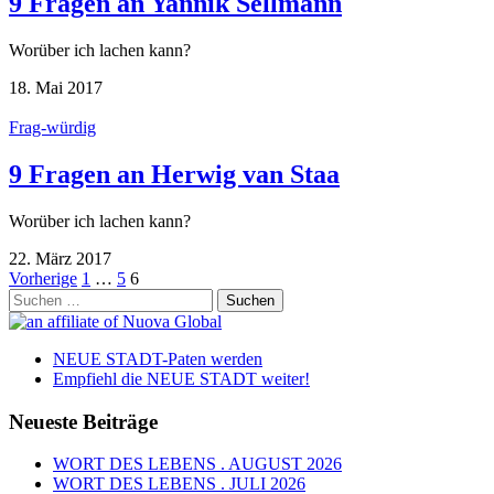
9 Fragen an Yannik Sellmann
Worüber ich lachen kann?
18. Mai 2017
Frag-würdig
9 Fragen an Herwig van Staa
Worüber ich lachen kann?
22. März 2017
Seitennummerierung
Vorherige
1
…
5
6
Suchen
der
nach:
Beiträge
NEUE STADT-Paten werden
Empfiehl die NEUE STADT weiter!
Neueste Beiträge
WORT DES LEBENS . AUGUST 2026
WORT DES LEBENS . JULI 2026