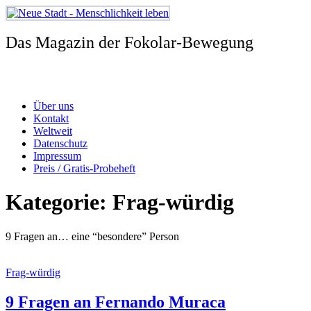
Zum
Inhalt
springen
Das Magazin der Fokolar-Bewegung
Über uns
Kontakt
Weltweit
Datenschutz
Impressum
Preis / Gratis-Probeheft
Kategorie:
Frag-würdig
9 Fragen an… eine “besondere” Person
Frag-würdig
9 Fragen an Fernando Muraca