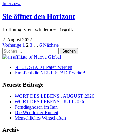
Interview
Sie öffnet den Horizont
Hoffnung ist ein schillernder Begriff.
2. August 2022
Seitennummerierung
Vorherige
1
2
3
…
6
Nächste
Suchen
der
nach:
Beiträge
NEUE STADT-Paten werden
Empfiehl die NEUE STADT weiter!
Neueste Beiträge
WORT DES LEBENS . AUGUST 2026
WORT DES LEBENS . JULI 2026
Ferndiagnosen im Iran
Die Wende der Einheit
Menschliches Wirtschaften
Archiv