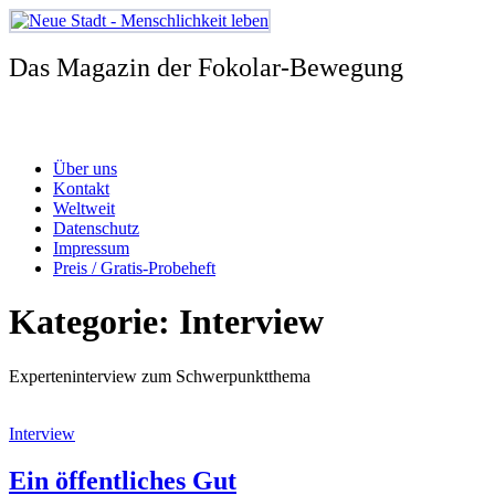
Zum
Inhalt
springen
Das Magazin der Fokolar-Bewegung
Über uns
Kontakt
Weltweit
Datenschutz
Impressum
Preis / Gratis-Probeheft
Kategorie:
Interview
Experteninterview zum Schwerpunktthema
Interview
Ein öffentliches Gut