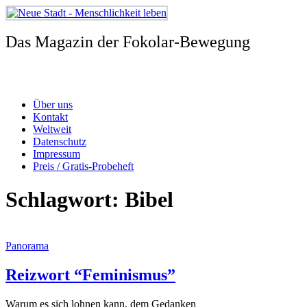
Zum
Inhalt
springen
Das Magazin der Fokolar-Bewegung
Über uns
Kontakt
Weltweit
Datenschutz
Impressum
Preis / Gratis-Probeheft
Schlagwort:
Bibel
Panorama
Reizwort “Feminismus”
Warum es sich lohnen kann, dem Gedanken