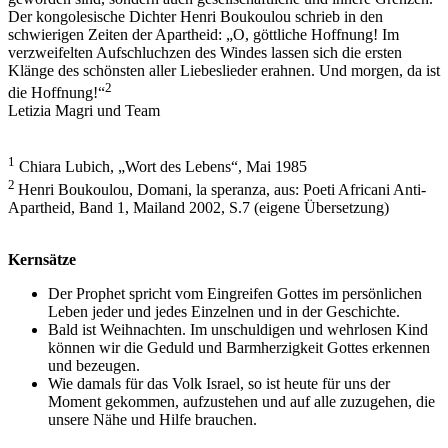
Der kongolesische Dichter Henri Boukoulou schrieb in den
schwierigen Zeiten der Apartheid: „O, göttliche Hoffnung! Im
verzweifelten Aufschluchzen des Windes lassen sich die ersten
Klänge des schönsten aller Liebeslieder erahnen. Und morgen, da ist
2
die Hoffnung!“
Letizia Magri und Team
1
Chiara Lubich, „Wort des Lebens“, Mai 1985
2
Henri Boukoulou, Domani, la speranza, aus: Poeti Africani Anti-
Apartheid, Band 1, Mailand 2002, S.7 (eigene Übersetzung)
Kernsätze
Der Prophet spricht vom Eingreifen Gottes im persönlichen
Leben jeder und jedes Einzelnen und in der Geschichte.
Bald ist Weihnachten. Im unschuldigen und wehrlosen Kind
können wir die Geduld und Barmherzigkeit Gottes erkennen
und bezeugen.
Wie damals für das Volk Israel, so ist heute für uns der
Moment gekommen, aufzustehen und auf alle zuzugehen, die
unsere Nähe und Hilfe brauchen.