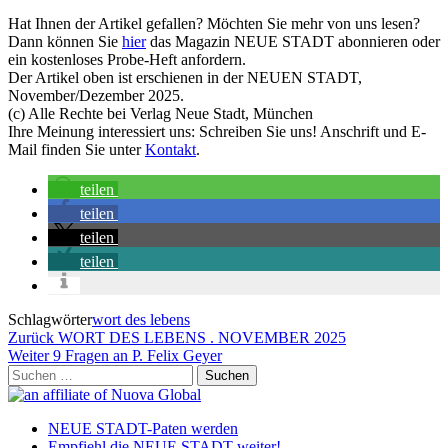
Hat Ihnen der Artikel gefallen? Möchten Sie mehr von uns lesen?
Dann können Sie
hier
das Magazin NEUE STADT abonnieren oder
ein kostenloses Probe-Heft anfordern.
Der Artikel oben ist erschienen in der NEUEN STADT,
November/Dezember 2025.
(c) Alle Rechte bei Verlag Neue Stadt, München
Ihre Meinung interessiert uns: Schreiben Sie uns! Anschrift und E-
Mail finden Sie unter
Kontakt
.
teilen
teilen
teilen
teilen
Schlagwörter
wort des lebens
Beitragsnavigation
Vorheriger
Zurück
WORT DES LEBENS . NOVEMBER 2025
Beitrag
Nächster
Weiter
9 Fragen an P. Felix Geyer
Beitrag
Suchen
nach:
NEUE STADT-Paten werden
Empfiehl die NEUE STADT weiter!