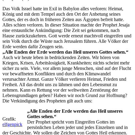
Das Volk Israel hatte im Exil in Babylon alles verloren: Heimat,
König und mit dem Tempel auch den Ort der Anbetung seines
Gottes, der es doch in früheren Zeiten aus Ägypten befreit hatte.
Alles schien verloren. In dieser Situation machte der Prophet Jesaja
eine erstaunliche Ankündigung: Die Zeit sei gekommen, nach
Hause zurückzukehren. Gott werde erneut machtvoll eingreifen und
sein Volk durch die Wüste nach Jerusalem führen. Alle Völker der
Erde werden dafür Zeugen sein.
„Alle Enden der Erde werden das Heil unseres Gottes sehen.“
Auch wir heute leben in bedrückenden Zeiten. Wir hören von
Kriegen, Krisen, Arbeitslosigkeit, Krankheiten; nichts scheint mehr
sicher zu sein. Viele, vor allem junge Menschen, sind auf der Flucht
vor bewaffneten Konflikten und durch den Klimawandel
verursachter Armut. Ganze Völker verlieren Heimat, Frieden und
Freiheit. All das droht uns zu lähmen und den Lebensmut zu
nehmen. Kann es Rettung vor der weltweiten Zerstörung der
Lebensgrundlagen geben? Haben wir noch Grund zur Hoffnung?
Die Verkündigung des Propheten gilt auch uns:
„Alle Enden der Erde werden das Heil unseres
Gottes sehen.“
Grafik:
Der Prophet spricht vom Eingreifen Gottes im
elfgenpick
persönlichen Leben jeder und jedes Einzelnen und in
der Geschichte. Wir sollen die Zeichen von Gottes Heil erkennen.