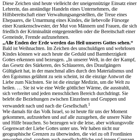
Diese Zeichen sind heute vielleicht der uneigennützige Einsatz einer
Lehrerin, das anständige Handeln eines Unternehmers, die
Hilfsbereitschaft einer Verwaltungsangestellten, die Treue eines
Ehepaares, die Umarmung eines Kindes, die liebevolle Fürsorge
einer Krankenschwester, der Mut von Männern und Frauen, die sich
friedlich der Kriminalität entgegenstellen oder die Bereitschaft einer
Gemeinde, Fremde aufzunehmen.
„Alle Enden der Erde werden das Heil unseres Gottes sehen.“
Bald ist Weihnachten. Im Zeichen des unschuldigen und wehrlosen
Kindes können wir auch heute die Geduld und Barmherzigkeit
Gottes erkennen und bezeugen. „In unserer Welt, in der der Kampf,
das Gesetz des Stärkeren, des Schlaueren, des Draufgängers
Gültigkeit hat, in der manchmal alles durch den Materialismus und
den Egoismus gelähmt zu sein scheint, ist die einzige Antwort die
Liebe zum Nächsten. Sie ist die einzige Medizin, um die Welt zu
heilen. … Sie ist wie eine Welle göttlicher Wärme, die ausstrahlt,
sich verbreitet und jeden menschlichen Bereich durchdringt. Sie
belebt die Beziehungen zwischen Einzelnen und Gruppen und
1
verwandelt nach und nach die Gesellschaft.
Wie damals für das Volk Israel, so ist heute für uns der Moment
gekommen, aufzustehen und auf alle zuzugehen, die unsere Nähe
und Hilfe brauchen. So bezeugen wir die leise, aber wirkungsvolle
Gegenwart der Liebe Gottes unter uns. Wir haben nicht nur
geographische Grenzen zu überwinden, die viel zu oft Frontlinien
geworden sind, sondern auch gesellschaftliche und innere Grenzen.