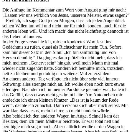
Die Anfrage im Kommentar zum Wort vom August ging mir nach:
„Lassen wir uns wirklich von Jesus, unserem Meister, etwas sagen?“
– Freilich, ich sage Gott jeden Morgen, dass ich jeden Augenblick
seinen Willen tun will und nicht nur für mich, sondern auch für die
anderen leben will. Und ich mach’ das nicht leichtfertig; dennoch ist
das Leben oft anders.
In der Folge versuchte ich, mir ein konkretes Wort Jesu ins
Gedächtnis zu rufen, quasi als Richtschnur für mein Tun. Sofort
kam mir dieser Satz in den Sinn: „Ich bin sanftmütig und von
Herzen demütig.“ Da ging es dann plötzlich nicht mehr, dass ich
mich meinem „Genervt sein“ hingab, weil mein Mann mir mal
wieder nicht zugehört hatte. Sondern ich bemühte mich, trotzdem
nett zu bleiben und geduldig ein weiteres Mal zu erzählen.
An einem anderen Tag verfügte ich nicht über sehr viel inneren
Schwung; alles strengte mich an. Ich wollte eben noch kurz etwas
erledigen. Nachdem ich in meiner Parklücke gelandet war, hatte ich
das Gefühl, dass etwas nicht gestimmt hatte. Am Auto neben mir
entdeckte ich einen kleinen Kratzer. „Das ist ja kaum der Rede
wert“, dachte ich zunächst. Dann erschrak ich über mich selbst. Mir
war klar, dass Jesus, mein Lehrer, so nicht handeln würde.
Also behielt ich den anderen Wagen im Auge. Schnell kam der
Besitzer, dem ich mein Malheur beichtete. Er war total nett und
beruhigte mich sogar noch. Aber natürlich wollte er den Wagen in
die Werkstatt bringen und reparieren lassen. Aber ich war froh, weil