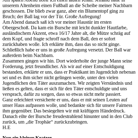
unserem Altenheim einen Fußball an die Scheibe meiner Nachbarn
geschossen. Die blieb zwar ganz, aber ein Blumentopf ging zu
Bruch; der Ball lag vor der Tür. Große Aufregung!
Am Abend danach saß ich vor meiner Haustür im ersten
Obergeschoß. Da kam ein Bursche mit leicht dunkler Hautfarbe,
ausländischem Akzent, etwa 16/17 Jahre alt, die Mütze schräg auf
dem Kopf, und fragte schroff nach dem Ball, den er sofort
zurückhaben wolle. Ich erklärte ihm, dass das so nicht ginge.
Schließlich habe er uns in große Aufregung versetzt. Der Ball war
außerdem beim Nachbarn.
Zusammen gingen wir hin. Dort wiederholte der junge Mann seine
Forderung, jetzt freundlicher. Als wir auf einer Entschuldigung
bestanden, erklärte er uns, dass er Praktikant im Jugendclub nebenan
sei und es ihm sicher nicht gelingen werde, unter den vielen
Jugendlichen den Täter auszumachen. Wir zeigten Verständnis und
ließen es gelten, dass er sich für den Täter entschuldigte und uns
versprach, dafür zu sorgen, dass so etwas nicht mehr passiert.
Ganz erleichtert versicherte er uns, dass er mit seinen Leuten auf
unser Haus aufpassen wolle, und bedankte sich für unsere Fairness
ihm gegenüber. Das besiegelten wir mit kräftigem Händedruck.
Danach eilte der Bursche freudestrahlend hinunter und in den Club
zurück, um „die Trophäe“ zurückzubringen.
H.E
Nur ein kleiner Kratzer