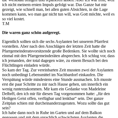
ich nicht meinem ersten Impuls gefolgt war. Das Ganze hat mir
gezeigt, wie schnell man, bei allen guten Absichten, in die Lage
kommen kann, wo man gar nicht tun will, was Gott möchte, weil es
so viel kostet.
T.M
Die waren ganz schön aufgeregt.
Eigentlich sollten sich die sechs Asylanten bei unserem Pfarrfest
vorstellen. Aber nach den Anschlägen der letzten Zeit hatte die
Pfarrgemeinderatsvorsitzende große Bedenken. Sie wollte sich noch
einmal mit den Pfarrgemeinderäten absprechen. Ich schlug vor, dass
ich jemanden, der total dagegen wäre, zu einem Besuch bei den
Flüchtlingen einladen würde.
So kam der Tag. Zur vereinbarten Zeit mussten zwei der Asylanten
noch unbedingt Lebensmittel im Nachbardorf einkaufen. Die
Verspätung würde mindestens eine Stunde ausmachen. Ich musste
erst die paar Schritte zu mir nach Hause gehen, um innerlich ein
wenig runterzukommen. Mir kam ein Gedanke von Madeleine
Delbrêl, den ich mir für diesen Tag vorgenommen hatte: „für den
Heiligen Geist offen, verfügbar und lenkbar“ sein. Der ganze
Zeitplan schien mir durcheinanderzugeraten. Wozu sollte das gut
sein?
Ich habe dann noch in Ruhe im Garten und auf dem Balkon
gegossen und mit dem sprachlich schwächsten Asylanten die