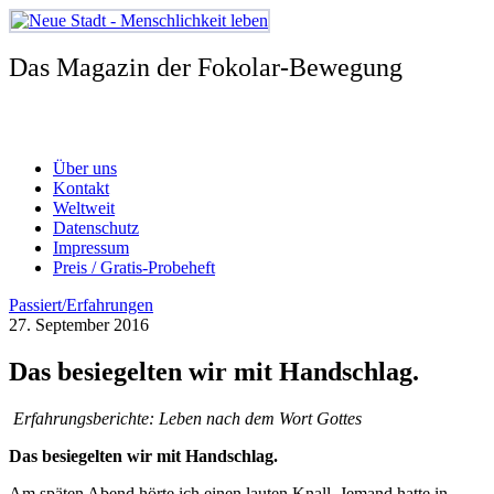
Zum
Inhalt
springen
Das Magazin der Fokolar-Bewegung
Über uns
Kontakt
Weltweit
Datenschutz
Impressum
Preis / Gratis-Probeheft
Passiert/Erfahrungen
27. September 2016
Das besiegelten wir mit Handschlag.
Erfahrungsberichte: Leben nach dem Wort Gottes
Das besiegelten wir mit Handschlag.
Am späten Abend hörte ich einen lauten Knall. Jemand hatte in