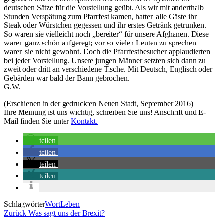
deutschen Sätze für die Vorstellung geübt. Als wir mit anderthalb
Stunden Verspätung zum Pfarrfest kamen, hatten alle Gäste ihr
Steak oder Würstchen gegessen und ihr erstes Getränk getrunken.
So waren sie vielleicht noch „bereiter“ für unsere Afghanen. Diese
waren ganz schön aufgeregt; vor so vielen Leuten zu sprechen,
waren sie nicht gewohnt. Doch die Pfarrfestbesucher applaudierten
bei jeder Vorstellung. Unsere jungen Männer setzten sich dann zu
zweit oder dritt an verschiedene Tische. Mit Deutsch, Englisch oder
Gebärden war bald der Bann gebrochen.
G.W.
(Erschienen in der gedruckten Neuen Stadt, September 2016)
Ihre Meinung ist uns wichtig, schreiben Sie uns! Anschrift und E-
Mail finden Sie unter
Kontakt.
teilen
teilen
teilen
teilen
Schlagwörter
WortLeben
Beitragsnavigation
Vorheriger
Zurück
Was sagt uns der Brexit?