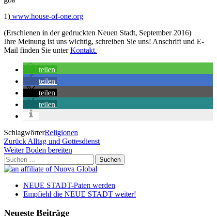
1)
www.house-of-one.org
(Erschienen in der gedruckten Neuen Stadt, September 2016)
Ihre Meinung ist uns wichtig, schreiben Sie uns! Anschrift und E-
Mail finden Sie unter
Kontakt.
teilen
teilen
teilen
teilen
Schlagwörter
Religionen
Beitragsnavigation
Vorheriger
Zurück
Alltag und Gottesdienst
Beitrag
Nächster
Weiter
Boden bereiten
Beitrag
Suchen
nach:
NEUE STADT-Paten werden
Empfiehl die NEUE STADT weiter!
Neueste Beiträge