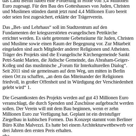
das Land Berlin haben eine Förderung in Höhe von 3,4 Millionen
Euro zugesagt. Für den Bau des Gotteshauses von Juden, Christen
und Muslimen stünden damit jetzt rund 4,4 Millionen Euro bereit
oder seien fest zugesichert, erklärte der Trägerverein.
Das „Bet- und Lehrhaus“ soll im Stadtzentrum auf den
Fundamenten der kriegszerstörten evangelischen Petrikirche
errichtet werden. Es sieht getrennte Gebetsräume für Juden, Christen
und Muslime sowie einen Raum der Begegnung vor. Zur Mitarbeit
eingeladen sind auch Mitglieder anderer Religionen und Atheisten.
Träger des Projekts sind die Evangelische Kirchengemeinde Sankt
Petri-Sankt Marien, die Jüdische Gemeinde, das Abraham-Geiger-
Kolleg und das muslimische „Forum für Interkulturellen Dialog“.
Seit 2011 sind sie gemeinsam auf dem Weg, um mitten in Berlin
einen Ort zu schaffen, „an dem das Miteinander der Religionen
friedvoll, in großer Offenheit und in Würdigung der Verschiedenheit
gelebt wird“ 1.
Die Gesamtkosten des Projekts werden auf gut 43 Millionen Euro
veranschlagt, die durch Spenden und Zuschüsse aufgebracht werden
sollen. Der Verein will mit dem Bau beginnen, wenn er zehn
Millionen Euro zur Verfügung hat. Geplant ist ein dreistufiger
Ziegelbau in kubischen Formen. Das Konzept stammt vom Berliner
Büro Kühn Malvezzi. Es hatte bei einem Architekturwettbewerb vor
drei Jahren den ersten Preis erhalten.
gba