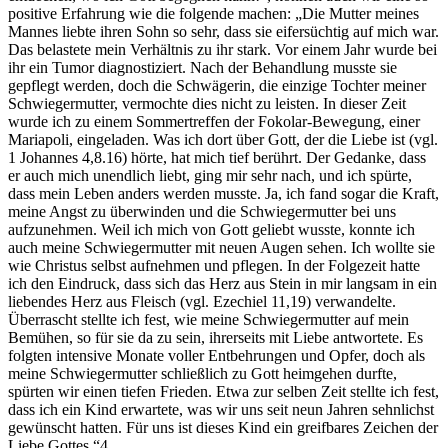
positive Erfahrung wie die folgende machen: „Die Mutter meines
Mannes liebte ihren Sohn so sehr, dass sie eifersüchtig auf mich war.
Das belastete mein Verhältnis zu ihr stark. Vor einem Jahr wurde bei
ihr ein Tumor diagnostiziert. Nach der Behandlung musste sie
gepflegt werden, doch die Schwägerin, die einzige Tochter meiner
Schwiegermutter, vermochte dies nicht zu leisten. In dieser Zeit
wurde ich zu einem Sommertreffen der Fokolar-Bewegung, einer
Mariapoli, eingeladen. Was ich dort über Gott, der die Liebe ist (vgl.
1 Johannes 4,8.16) hörte, hat mich tief berührt. Der Gedanke, dass
er auch mich unendlich liebt, ging mir sehr nach, und ich spürte,
dass mein Leben anders werden musste. Ja, ich fand sogar die Kraft,
meine Angst zu überwinden und die Schwiegermutter bei uns
aufzunehmen. Weil ich mich von Gott geliebt wusste, konnte ich
auch meine Schwiegermutter mit neuen Augen sehen. Ich wollte sie
wie Christus selbst aufnehmen und pflegen. In der Folgezeit hatte
ich den Eindruck, dass sich das Herz aus Stein in mir langsam in ein
liebendes Herz aus Fleisch (vgl. Ezechiel 11,19) verwandelte.
Überrascht stellte ich fest, wie meine Schwiegermutter auf mein
Bemühen, so für sie da zu sein, ihrerseits mit Liebe antwortete. Es
folgten intensive Monate voller Entbehrungen und Opfer, doch als
meine Schwiegermutter schließlich zu Gott heimgehen durfte,
spürten wir einen tiefen Frieden. Etwa zur selben Zeit stellte ich fest,
dass ich ein Kind erwartete, was wir uns seit neun Jahren sehnlichst
gewünscht hatten. Für uns ist dieses Kind ein greifbares Zeichen der
Liebe Gottes.“4