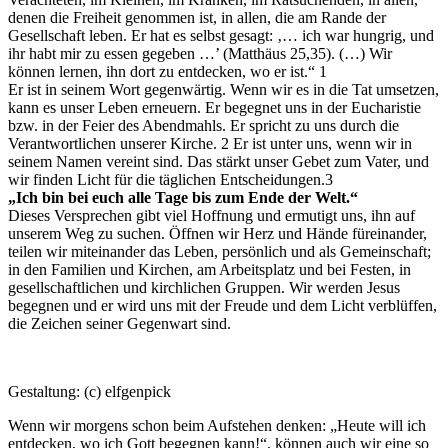
denen die Freiheit genommen ist, in allen, die am Rande der
Gesellschaft leben. Er hat es selbst gesagt: ‚… ich war hungrig, und
ihr habt mir zu essen gegeben …’ (Matthäus 25,35). (…) Wir
können lernen, ihn dort zu entdecken, wo er ist.“ 1
Er ist in seinem Wort gegenwärtig. Wenn wir es in die Tat umsetzen,
kann es unser Leben erneuern. Er begegnet uns in der Eucharistie
bzw. in der Feier des Abendmahls. Er spricht zu uns durch die
Verantwortlichen unserer Kirche. 2 Er ist unter uns, wenn wir in
seinem Namen vereint sind. Das stärkt unser Gebet zum Vater, und
wir finden Licht für die täglichen Entscheidungen.3
„Ich bin bei euch alle Tage bis zum Ende der Welt.“
Dieses Versprechen gibt viel Hoffnung und ermutigt uns, ihn auf
unserem Weg zu suchen. Öffnen wir Herz und Hände füreinander,
teilen wir miteinander das Leben, persönlich und als Gemeinschaft;
in den Familien und Kirchen, am Arbeitsplatz und bei Festen, in
gesellschaftlichen und kirchlichen Gruppen. Wir werden Jesus
begegnen und er wird uns mit der Freude und dem Licht verblüffen,
die Zeichen seiner Gegenwart sind.
Gestaltung: (c) elfgenpick
Wenn wir morgens schon beim Aufstehen denken: „Heute will ich
entdecken, wo ich Gott begegnen kann!“, können auch wir eine so