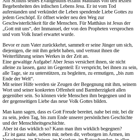
Am Schluss seines Evangeliums erzählt Matthäus von den letzten
Begebenheiten des irdischen Lebens Jesu. Er ist vom Tod
auferstanden und verkündet die Leben spendende Liebe Gottes zu
jedem Geschöpf. Er öffnet wieder neu den Weg zur
Geschwisterlichkeit für die Menschen. Für Matthäus ist Jesus der
„Gott mit uns“, der Immanuel, der von den Propheten versprochen
und vom Volk Israel erwartet wurde.
Bevor er zum Vater zurückkehrt, sammelt er seine Jünger um sich,
diejenigen, die mit ihm gelebt haben, und vertraut ihnen die
Weiterführung seines Werkes in der Zeit an.
Eine gewaltige Aufgabe! Aber Jesus versichert ihnen, sie nicht
alleine zu lassen, ganz im Gegenteil: Er verspricht, bei ihnen zu sein,
alle Tage, sie zu unterstützen, zu begleiten, zu ermutigen, „bis zum
Ende der Welt“.
Mit seiner Hilfe werden sie Zeugen der Begegnung mit ihm, seinem
Wort und seiner konkreten Offenheit und Barmherzigkeit allen
gegenüber sein. So können viele Menschen ihm begegnen und in
der gegenseitigen Liebe das neue Volk Gottes bilden.
Man kann sagen, dass es Gott Freude bereitet, nahe bei mir, bei dir
zu sein, jeden Tag, bis zum Ende unserer persönlichen Geschichte
und der Menschheitsgeschichte.
Aber ist das wirklich so? Kann man ihm wirklich begegnen?
„Er ist ganz nahe, neben mir, neben dir, verborgen im Armen, im
Verachteten, im Kleinen, im Kranken, im Ratsuchenden, in allen,