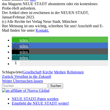
das Magazin NEUE STADT abonnieren oder ein kostenloses
Probe-Heft anfordern.
Der Artikel oben ist erschienen in der NEUEN STADT,
Januar/Februar 2023.
(c) Alle Rechte bei Verlag Neue Stadt, München
Ihre Meinung ist uns wichtig, schreiben Sie uns! Anschrift und E-
Mail finden Sie unter
Kontakt.
teilen
teilen
teilen
teilen
Schlagwörter
Gesellschaft
Kirche
Medien
Religionen
Beitragsnavigation
Vorheriger
Zurück
Versöhnt in die Zukunft
Beitrag
Nächster
Weiter
Überraschen lassen
Beitrag
Suchen
nach:
NEUE STADT-Paten werden
Empfiehl die NEUE STADT weiter!