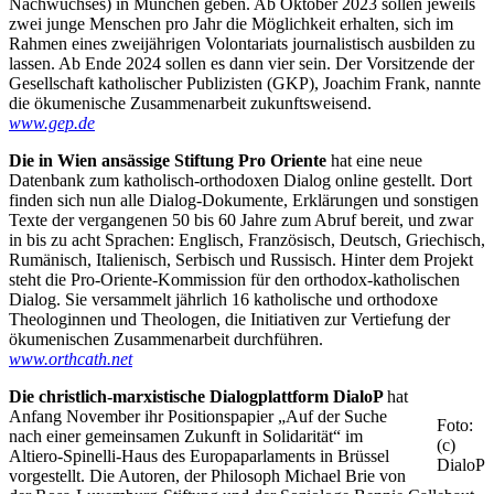
Nachwuchses) in München geben. Ab Oktober 2023 sollen jeweils
zwei junge Menschen pro Jahr die Möglichkeit erhalten, sich im
Rahmen eines zweijährigen Volontariats journalistisch ausbilden zu
lassen. Ab Ende 2024 sollen es dann vier sein. Der Vorsitzende der
Gesellschaft katholischer Publizisten (GKP), Joachim Frank, nannte
die ökumenische Zusammenarbeit zukunftsweisend.
www.gep.de
Die in Wien ansässige Stiftung Pro Oriente
hat eine neue
Datenbank zum katholisch-orthodoxen Dialog online gestellt. Dort
finden sich nun alle Dialog-Dokumente, Erklärungen und sonstigen
Texte der vergangenen 50 bis 60 Jahre zum Abruf bereit, und zwar
in bis zu acht Sprachen: Englisch, Französisch, Deutsch, Griechisch,
Rumänisch, Italienisch, Serbisch und Russisch. Hinter dem Projekt
steht die Pro-Oriente-Kommission für den orthodox-katholischen
Dialog. Sie versammelt jährlich 16 katholische und orthodoxe
Theologinnen und Theologen, die Initiativen zur Vertiefung der
ökumenischen Zusammenarbeit durchführen.
www.orthcath.net
Die christlich-marxistische Dialogplattform DialoP
hat
Anfang November ihr Positionspapier „Auf der Suche
Foto:
nach einer gemeinsamen Zukunft in Solidarität“ im
(c)
Altiero-Spinelli-Haus des Europaparlaments in Brüssel
DialoP
vorgestellt. Die Autoren, der Philosoph Michael Brie von