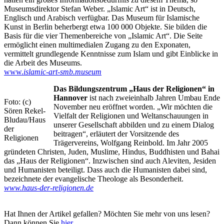
Museumsdirektor Stefan Weber. „Islamic Art“ ist in Deutsch,
Englisch und Arabisch verfügbar. Das Museum für Islamische
Kunst in Berlin beherbergt etwa 100 000 Objekte. Sie bilden die
Basis für die vier Themenbereiche von „Islamic Art“. Die Seite
ermöglicht einen multimedialen Zugang zu den Exponaten,
vermittelt grundlegende Kenntnisse zum Islam und gibt Einblicke in
die Arbeit des Museums.
www.
islamic-art-smb.museum
Das Bildungszentrum „Haus der Religionen“ in
Hannover
ist nach zweieinhalb Jahren Umbau Ende
Foto: (c)
November neu eröffnet worden. „Wir möchten die
Sören Rekel-
Vielfalt der Religionen und Weltanschauungen in
Bludau/Haus
unserer Gesellschaft abbilden und zu einem Dialog
der
beitragen“, erläutert der Vorsitzende des
Religionen
Trägervereins, Wolfgang Reinbold. Im Jahr 2005
gründeten Christen, Juden, Muslime, Hindus, Buddhisten und Bahai
das „Haus der Religionen“. Inzwischen sind auch Aleviten, Jesiden
und Humanisten beteiligt. Dass auch die Humanisten dabei sind,
bezeichnete der evangelische Theologe als Besonderheit.
www.haus-der-religionen.de
Hat Ihnen der Artikel gefallen? Möchten Sie mehr von uns lesen?
Dann können Sie
hier