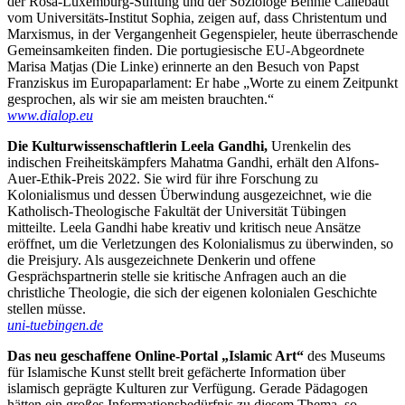
der Rosa-Luxemburg-Stiftung und der Soziologe Bennie Callebaut
vom Universitäts-Institut Sophia, zeigen auf, dass Christentum und
Marxismus, in der Vergangenheit Gegenspieler, heute überraschende
Gemeinsamkeiten finden. Die portugiesische EU-Abgeordnete
Marisa Matjas (Die Linke) erinnerte an den Besuch von Papst
Franziskus im Europaparlament: Er habe „Worte zu einem Zeitpunkt
gesprochen, als wir sie am meisten brauchten.“
www.dialop.eu
Die Kulturwissenschaftlerin Leela Gandhi,
Urenkelin des
indischen Freiheitskämpfers Mahatma Gandhi, erhält den Alfons-
Auer-Ethik-Preis 2022. Sie wird für ihre Forschung zu
Kolonialismus und dessen Überwindung ausgezeichnet, wie die
Katholisch-Theologische Fakultät der Universität Tübingen
mitteilte. Leela Gandhi habe kreativ und kritisch neue Ansätze
eröffnet, um die Verletzungen des Kolonialismus zu überwinden, so
die Preisjury. Als ausgezeichnete Denkerin und offene
Gesprächspartnerin stelle sie kritische Anfragen auch an die
christliche Theologie, die sich der eigenen kolonialen Geschichte
stellen müsse.
uni-tuebingen.de
Das neu geschaffene Online-Portal „Islamic Art“
des Museums
für Islamische Kunst stellt breit gefächerte Information über
islamisch geprägte Kulturen zur Verfügung. Gerade Pädagogen
hätten ein großes Informationsbedürfnis zu diesem Thema, so