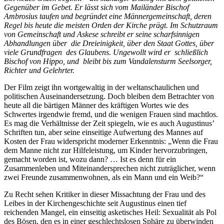
Gegenüber im Gebet. Er lässt sich vom Mailänder Bischof
Ambrosius taufen und begründet eine Männergemeinschaft, deren
Regel bis heute die meisten Orden der Kirche prägt. Im Schutzraum
von Gemeinschaft und Askese schreibt er seine scharfsinnigen
Abhandlungen über die Dreieinigkeit, über den Staat Gottes, über
viele Grundfragen des Glaubens. Ungewollt wird er schließlich
Bischof von Hippo, und bleibt bis zum Vandalensturm Seelsorger,
Richter und Gelehrter.
Der Film zeigt ihn wortgewaltig in der weltanschaulichen und
politischen Auseinandersetzung. Doch bleiben dem Betrachter von
heute all die bärtigen Männer des kräftigen Wortes wie des
Schwertes irgendwie fremd, und die wenigen Frauen sind machtlos.
Es mag die Verhältnisse der Zeit spiegeln, wie es auch Augustinus’
Schriften tun, aber seine einseitige Aufwertung des Mannes auf
Kosten der Frau widerspricht moderner Erkenntnis: „Wenn die Frau
dem Manne nicht zur Hilfeleistung, um Kinder hervorzubringen,
gemacht worden ist, wozu dann? … Ist es denn für ein
Zusammenleben und Miteinandersprechen nicht zuträglicher, wenn
zwei Freunde zusammenwohnen, als ein Mann und ein Weib?“
Zu Recht sehen Kritiker in dieser Missachtung der Frau und des
Leibes in der Kirchengeschichte seit Augustinus einen tief
reichenden Mangel, ein einseitig asketisches Heil: Sexualität als Pol
des Bösen, den es in einer geschlechtslosen Sphäre zu überwinden