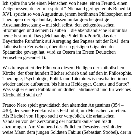
Ich spüre ihn wie einen Menschen von heute: einen Freund, einen
Zeitgenossen, der zu mir spricht.“ Niemand geringerer als Benedikt
XVI. spricht so von Augustinus, jenem berühmten Philosophen und
Theologen der Spätantike, dessen umfangreiche geistige
Auseinandersetzung – mit sich selbst, den zeitgenössischen
Strömungen und seinem Glauben – die abendländische Kultur bis
heute bestimmt. Das gleichnamige Spielfilm-Porträt, das der
Bayerische Rundfunk auf Anregung des Papstes mit der RAI, dem
italienischen Fernsehen, über diesen geistigen Giganten der
Spätantike gewagt hat, wird zu Ostern im Ersten Deutschen
Fernsehen gesendet 1).
Was transportiert der Film von diesem Heiligen der katholischen
Kirche, der über hundert Bücher schrieb und auf den in Philosophie,
Theologie, Psychologie, Politik und Literaturwissenschaften immer
wieder andere aufbauten, bis hin zu Heidegger, Camus und Sartre?
Was sagt er einem Publikum im dritten Jahrtausend und für welches
Kirchenbild steht er?
Franco Nero spielt gravitätisch den alternden Augustinus (354 –
430), der seine Redekunst ins Feld führt, um Menschen zu retten.
Als Bischof von Hippo sucht er vergeblich, die arianischen
Vandalen von der Zerstörung der nordafrikanischen Stadt
abzubringen. Am Vorabend des tödlichen Desasters erzählt der
weise Mann dem jungen Soldaten Fabius (Sebastian Ströbel), der in