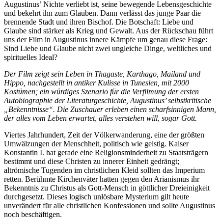
Augustinus’ Nichte verliebt ist, seine bewegende Lebensgeschichte
und bekehrt ihn zum Glauben. Dann verlässt das junge Paar die
brennende Stadt und ihren Bischof. Die Botschaft: Liebe und
Glaube sind stärker als Krieg und Gewalt. Aus der Rückschau führt
uns der Film in Augustinus innere Kämpfe um genau diese Frage:
Sind Liebe und Glaube nicht zwei ungleiche Dinge, weltliches und
spirituelles Ideal?
Der Film zeigt sein Leben in Thagaste, Karthago, Mailand und
Hippo, nachgestellt in antiker Kulisse in Tunesien, mit 2000
Kostümen; ein würdiges Szenario für die Verfilmung der ersten
Autobiographie der Literaturgeschichte, Augustinus’ selbstkritische
„Bekenntnisse“. Die Zuschauer erleben einen scharfsinnigen Mann,
der alles vom Leben erwartet, alles verstehen will, sogar Gott.
Viertes Jahrhundert, Zeit der Völkerwanderung, eine der größten
Umwälzungen der Menschheit, politisch wie geistig. Kaiser
Konstantin I. hat gerade eine Religionsminderheit zu Staatsträgern
bestimmt und diese Christen zu innerer Einheit gedrängt;
altrömische Tugenden im christlichen Kleid sollten das Imperium
retten. Berühmte Kirchenväter hatten gegen den Arianismus ihr
Bekenntnis zu Christus als Gott-Mensch in göttlicher Dreieinigkeit
durchgesetzt. Dieses logisch unlösbare Mysterium gilt heute
unverändert für alle christlichen Konfessionen und sollte Augustinus
noch beschäftigen.