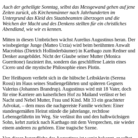
Auch der geheiligte Sonntag, selbst das Messgewand gehen auf jene
Zeiten zurück, als Kirchenmänner nach Jahrhunderten im
Untergrund das Kleid des Staatsbeamten überzogen und die
Weichen der Macht und des Denkens stellten für ein christliches
Abendland, wie wir es kennen.
Mitten in diesen Umbrüchen wächst Aurelius Augustinus heran. Der
wissbegierige Junge (Matteo Urzia) wird beim berühmten Anwalt
Macrobius (Dietrich Hollinderbäumer) in Karthago zum Redner und
Denker ausgebildet. Nicht der Glaube seiner Mutter (Monica
Guerritone) fasziniert ihn, sondern das geschliffene Latein eines
Cicero und die mystische Philosophie eines Plotin.
Der Heißsporn verliebt sich in die hübsche Leibsklavin (Serena
Rossi) im Haus seines Studiengefährten und späteren Gegners
Valerius (Johannes Brandrup). Augustinus wird mit 18 Vater, doch
für eine Karriere am kaiserlichen Hof zu Mailand verlässt er bei
Nacht und Nebel Mutter, Frau und Kind. Mit 33 ein geachteter
Advokat, – dem muss die nachgereiste Familie weichen: Einer
standesgemäßen Heirat stünde die jahrelange, rechtlose
Lebensgefährtin im Weg. Sie verlässt ihn und den halbwüchsigen
Sohn, kehrt zurück nach Karthago mit dem Versprechen, nie wieder
einem anderen zu gehören. Eine tragische Szene.