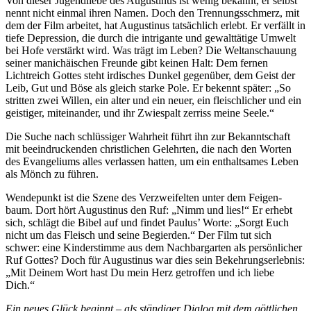
Von dieser Jugendliebe des Augustinus ist wenig bekannt, er selbst
nennt nicht einmal ihren Namen. Doch den Trennungsschmerz, mit
dem der Film arbeitet, hat Augustinus tatsächlich erlebt. Er verfällt in
tiefe Depression, die durch die intrigante und gewalttätige Umwelt
bei Hofe verstärkt wird. Was trägt im Leben? Die Weltanschauung
seiner manichäischen Freunde gibt keinen Halt: Dem fernen
Lichtreich Gottes steht irdisches Dunkel gegenüber, dem Geist der
Leib, Gut und Böse als gleich starke Pole. Er bekennt später: „So
stritten zwei Willen, ein alter und ein neuer, ein fleischlicher und ein
geistiger, miteinander, und ihr Zwiespalt zerriss meine Seele.“
Die Suche nach schlüssiger Wahrheit führt ihn zur Bekanntschaft
mit beeindruckenden christlichen Gelehrten, die nach den Worten
des Evangeliums alles verlassen hatten, um ein enthaltsames Leben
als Mönch zu führen.
Wendepunkt ist die Szene des Verzweifelten unter dem Feigen-
baum. Dort hört Augustinus den Ruf: „Nimm und lies!“ Er erhebt
sich, schlägt die Bibel auf und findet Paulus’ Worte: „Sorgt Euch
nicht um das Fleisch und seine Begierden.“ Der Film tut sich
schwer: eine Kinderstimme aus dem Nachbargarten als persönlicher
Ruf Gottes? Doch für Augustinus war dies sein Bekehrungserlebnis:
„Mit Deinem Wort hast Du mein Herz getroffen und ich liebe
Dich.“
Ein neues Glück beginnt – als ständiger Dialog mit dem göttlichen