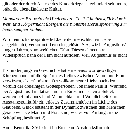
gilt oder der durch Askese des Kinderkriegens legitimiert sein muss,
prägt die abendländische Kultur.
Mann- oder Frausein als Hindernis zu Gott? Glaubensglück durch
Welt- und Körperflucht übergeht die biblische Herausforderung zur
beiderseitigen Einheit.
Wird nämlich die spirituelle Ebene der menschlichen Liebe
ausgeblendet, verkommt davon losgelöster Sex, wie in Augustinus’
jungen Jahren, zum weltlichen Tabu. Diesen elementaren
Widerspruch kann der Film nicht auflösen, weil Augustinus es nicht
tat.
Erst in der jüngsten Geschichte hat ein ebenso wortgewaltiger
Kirchenmann auf die Sphäre des Leibes zwischen Mann und Frau
verwiesen, als erfahrbaren Ort vollkommener Liebe nach dem
Vorbild der dreieinigen Gottespersonen: Johannes Paul II. Während
bei Augustinus Trinität sich nur im Einzelmenschen abbildet,
werden bei Johannes Paul Männlichkeit und Weiblichkeit zum
Ausgangspunkt für ein erlöstes Zusammenleben im Lichte des
Glaubens. Glück entsteht in der Dynamik zwischen den Menschen,
gerade weil sie Mann und Frau sind, wie es von Anfang an die
Schöpfung bestimmt.2)
Auch Benedikt XVI. sieht im Eros eine Ausdrucksform der