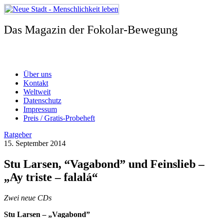
Zum
Inhalt
springen
Das Magazin der Fokolar-Bewegung
Über uns
Kontakt
Weltweit
Datenschutz
Impressum
Preis / Gratis-Probeheft
Ratgeber
15. September 2014
Stu Larsen, “Vagabond” und Feinslieb –
„Ay triste – falalá“
Zwei neue CDs
Stu Larsen – „Vagabond”