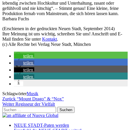
lebendig zwischen Hochkultur und Unterhaltung, rasant oder
gefühlvoll und nie kitschig“. – Stimmt genau! Eine kleine, feine
Produktion fernab vom Mainstream, die sich hören lassen kann.
Barbara Fuchs
(Erschienen in der gedruckten Neuen Stadt, September 2014)
Ihre Meinung ist uns wichtig, schreiben Sie uns! Anschrift und E-
Mail finden Sie unter
Kontakt
.
(c) Alle Rechte bei Verlag Neue Stadt, München
teilen
teilen
teilen
teilen
Schlagwörter
Musik
Beitragsnavigation
Vorheriger
Zurück
“Mount Drago” & “Nox”
Beitrag
Nächster
Weiter
Regisseur der Vielfalt
Beitrag
Suchen
nach:
NEUE STADT-Paten werden