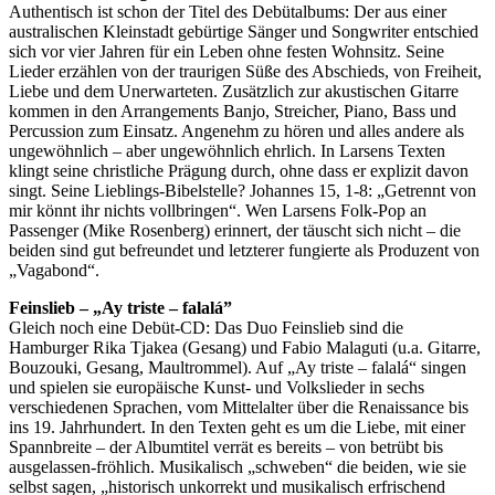
Authentisch ist schon der Titel des Debütalbums: Der aus einer
australischen Kleinstadt gebürtige Sänger und Songwriter entschied
sich vor vier Jahren für ein Leben ohne festen Wohnsitz. Seine
Lieder erzählen von der traurigen Süße des Abschieds, von Freiheit,
Liebe und dem Unerwarteten. Zusätzlich zur akustischen Gitarre
kommen in den Arrangements Banjo, Streicher, Piano, Bass und
Percussion zum Einsatz. Angenehm zu hören und alles andere als
ungewöhnlich – aber ungewöhnlich ehrlich. In Larsens Texten
klingt seine christliche Prägung durch, ohne dass er explizit davon
singt. Seine Lieblings-Bibelstelle? Johannes 15, 1-8: „Getrennt von
mir könnt ihr nichts vollbringen“. Wen Larsens Folk-Pop an
Passenger (Mike Rosenberg) erinnert, der täuscht sich nicht – die
beiden sind gut befreundet und letzterer fungierte als Produzent von
„Vagabond“.
Feinslieb – „Ay triste – falalá”
Gleich noch eine Debüt-CD: Das Duo Feinslieb sind die
Hamburger Rika Tjakea (Gesang) und Fabio Malaguti (u.a. Gitarre,
Bouzouki, Gesang, Maultrommel). Auf „Ay triste – falalá“ singen
und spielen sie europäische Kunst- und Volkslieder in sechs
verschiedenen Sprachen, vom Mittelalter über die Renaissance bis
ins 19. Jahrhundert. In den Texten geht es um die Liebe, mit einer
Spannbreite – der Albumtitel verrät es bereits – von betrübt bis
ausgelassen-fröhlich. Musikalisch „schweben“ die beiden, wie sie
selbst sagen, „historisch unkorrekt und musikalisch erfrischend