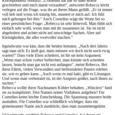
Korrispondenz verkürzt. „Cornelius hat mir so süße Briefe
geschrieben und mich damit verzaubert“, antwortet Rebecca leicht
verlegen auf die Frage, was ihr an ihrem Mann gefällt. „Er ist immer
voll lieb und wenn ich traurig bin, muntert er mich auf. Ich fühl
mich geborgen bei ihm.“ Auch Cornelius wägt die Worte bei so
einer persönlichen Frage: „Rebecca ist sehr liebevoll. Man fühlt sich
einfach sehr wohl, wenn man mit ihr zusammen ist. Sie ist nicht
abgehoben und achtet nicht auf unwichtige Sachen. Aber auf
Kleinigkeiten, die alles wertvoller machen.“
Irgendwann war klar, dass die beiden heiraten. „Nach drei Jahren
sagt man sich: Es läuft gut, dann müssen wir doch nicht noch ewig
warten!“ Dass viele Ehen scheitern, ist für sie kein Argument.
„Wenn man schon vorher befürchtet, man könnte sich scheiden
lassen, braucht man gar nicht erst anfangen“, meint Rebecca. Bei
ihren Eltern, vielen Verwandten und befreundeten Paaren erleben
sie, wie es gehen kann. „Auch wenn es mal hakt, gibt es Lösungen.
Und wenn man verheiratet ist, ist der Ansporn größer, nach ihnen zu
suchen.“
Rebecca wollte ihren Nachnamen Köhler behalten. „Wincierz“ fand
sie zu kompliziert. Den Namen seiner Vorfahren aufgeben? Für
Cornelius keine leichte Entscheidung. Die Spannung mussten beide
aushalten. Für Cornelius war schließlich wichtiger, dass ein
gemeinsamer Name auch ausdrückt, dass man zusammengehört.
Viel gebracht, erzählen Rebecca und Cornelius, hat ihnen ein