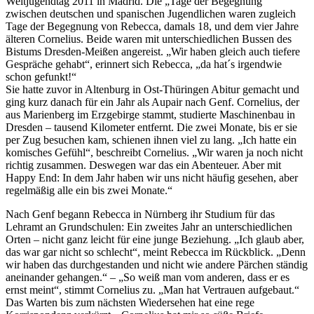
Weltjugendtag 2011 in Madrid. Die „Tage der Begegnung“
zwischen deutschen und spanischen Jugendlichen waren zugleich
Tage der Begegnung von Rebecca, damals 18, und dem vier Jahre
älteren Cornelius. Beide waren mit unterschiedlichen Bussen des
Bistums Dresden-Meißen angereist. „Wir haben gleich auch tiefere
Gespräche gehabt“, erinnert sich Rebecca, „da hat´s irgendwie
schon gefunkt!“
Sie hatte zuvor in Altenburg in Ost-Thüringen Abitur gemacht und
ging kurz danach für ein Jahr als Aupair nach Genf. Cornelius, der
aus Marienberg im Erzgebirge stammt, studierte Maschinenbau in
Dresden – tausend Kilometer entfernt. Die zwei Monate, bis er sie
per Zug besuchen kam, schienen ihnen viel zu lang. „Ich hatte ein
komisches Gefühl“, beschreibt Cornelius. „Wir waren ja noch nicht
richtig zusammen. Deswegen war das ein Abenteuer. Aber mit
Happy End: In dem Jahr haben wir uns nicht häufig gesehen, aber
regelmäßig alle ein bis zwei Monate.“
Nach Genf begann Rebecca in Nürnberg ihr Studium für das
Lehramt an Grundschulen: Ein zweites Jahr an unterschiedlichen
Orten – nicht ganz leicht für eine junge Beziehung. „Ich glaub aber,
das war gar nicht so schlecht“, meint Rebecca im Rückblick. „Denn
wir haben das durchgestanden und nicht wie andere Pärchen ständig
aneinander gehangen.“ – „So weiß man vom anderen, dass er es
ernst meint“, stimmt Cornelius zu. „Man hat Vertrauen aufgebaut.“
Das Warten bis zum nächsten Wiedersehen hat eine rege