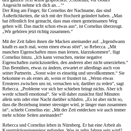
Angesicht nehme ich dich an…’“
Der Ring am Finger, für Cornelius der Nachname, das sind
Äußerlichkeiten, die sich mit der Hochzeit geändert haben. „Man
hat öffentlich fest gemacht, dass man einen gemeinsamen Weg
gehen will. Das macht schon etwas aus“, ist Cornelius überzeugt.
„Wir gehören jetzt richtig zusammen.“
Mit der Zeit fallen ihnen die Macken aneinander auf. „Irgendwann
knallt es auch mal, wenn einen etwas stört“, so Rebecca. „Mit
manchen Eigenschaften muss man lernen, klarzukommen“, fügt
Cornelius hinzu. „Ich kann versuchen, meine negative
Eigenschaften zurückzustellen, den anderen aber nicht umerziehen.“
Das Bemühen, etwas zu ändern, erwartet er allerdings auch von
seiner Partnerin. „Sonst wäre es einseitig und unvollkommen.“ Sie
bekomme es als erstes ab, wenn er frustiert ist. „Wenn etwas
Ernsteres zwischen uns ist, versuchen wir, darüber zu reden“, sagt
Rebecca. „Probleme vor sich her schieben bringt nichts. Aber ich
werde schnell emotional“. Sie will daher zunächst fünf Minuten
allein sein oder eine Nacht darüber schlafen. „Es ist aber nicht so,
dass die Beziehung immer stressiger wird, je länger man zusammen
ist“, schiebt Cornelius ein: „Mit der Zeit entdecken wir auch immer
mehr schöne Seiten aneinander!“
Rebecca und Cornelius leben in Nürnberg. Er hat eine Arbeit als
Konstruktionsingenieur gefunden. Was in zehn Jahren sein wird?