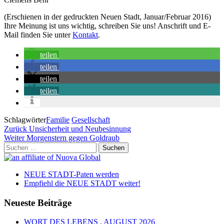
(Erschienen in der gedruckten Neuen Stadt, Januar/Februar 2016)
Ihre Meinung ist uns wichtig, schreiben Sie uns! Anschrift und E-
Mail finden Sie unter
Kontakt
.
teilen
teilen
teilen
teilen
Schlagwörter
Familie
Gesellschaft
Beitragsnavigation
Vorheriger
Zurück
Unsicherheit und Neubesinnung
Beitrag
Nächster
Weiter
Morgenstern gegen Goldraub
Beitrag
Suchen
nach:
NEUE STADT-Paten werden
Empfiehl die NEUE STADT weiter!
Neueste Beiträge
WORT DES LEBENS . AUGUST 2026