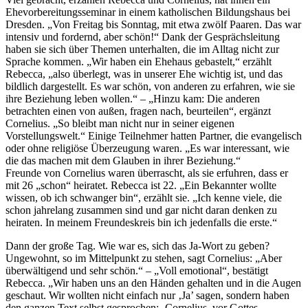
Ehevorbereitungsseminar in einem katholischen Bildungshaus bei
Dresden. „Von Freitag bis Sonntag, mit etwa zwölf Paaren. Das war
intensiv und fordernd, aber schön!“ Dank der Gesprächsleitung
haben sie sich über Themen unterhalten, die im Alltag nicht zur
Sprache kommen. „Wir haben ein Ehehaus gebastelt,“ erzählt
Rebecca, „also überlegt, was in unserer Ehe wichtig ist, und das
bildlich dargestellt. Es war schön, von anderen zu erfahren, wie sie
ihre Beziehung leben wollen.“ – „Hinzu kam: Die anderen
betrachten einen von außen, fragen nach, beurteilen“, ergänzt
Cornelius. „So bleibt man nicht nur in seiner eigenen
Vorstellungswelt.“ Einige Teilnehmer hatten Partner, die evangelisch
oder ohne religiöse Überzeugung waren. „Es war interessant, wie
die das machen mit dem Glauben in ihrer Beziehung.“
Freunde von Cornelius waren überrascht, als sie erfuhren, dass er
mit 26 „schon“ heiratet. Rebecca ist 22. „Ein Bekannter wollte
wissen, ob ich schwanger bin“, erzählt sie. „Ich kenne viele, die
schon jahrelang zusammen sind und gar nicht daran denken zu
heiraten. In meinem Freundeskreis bin ich jedenfalls die erste.“
Dann der große Tag. Wie war es, sich das Ja-Wort zu geben?
Ungewohnt, so im Mittelpunkt zu stehen, sagt Cornelius: „Aber
überwältigend und sehr schön.“ – „Voll emotional“, bestätigt
Rebecca. „Wir haben uns an den Händen gehalten und in die Augen
geschaut. Wir wollten nicht einfach nur ‚Ja’ sagen, sondern haben
den ganzen Text selbst gesprochen: ‚Cornelius, vor Gottes