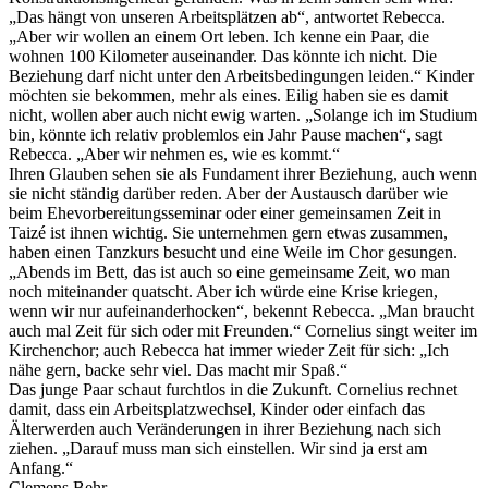
„Das hängt von unseren Arbeitsplätzen ab“, antwortet Rebecca.
„Aber wir wollen an einem Ort leben. Ich kenne ein Paar, die
wohnen 100 Kilometer auseinander. Das könnte ich nicht. Die
Beziehung darf nicht unter den Arbeitsbedingungen leiden.“ Kinder
möchten sie bekommen, mehr als eines. Eilig haben sie es damit
nicht, wollen aber auch nicht ewig warten. „Solange ich im Studium
bin, könnte ich relativ problemlos ein Jahr Pause machen“, sagt
Rebecca. „Aber wir nehmen es, wie es kommt.“
Ihren Glauben sehen sie als Fundament ihrer Beziehung, auch wenn
sie nicht ständig darüber reden. Aber der Austausch darüber wie
beim Ehevorbereitungsseminar oder einer gemeinsamen Zeit in
Taizé ist ihnen wichtig. Sie unternehmen gern etwas zusammen,
haben einen Tanzkurs besucht und eine Weile im Chor gesungen.
„Abends im Bett, das ist auch so eine gemeinsame Zeit, wo man
noch miteinander quatscht. Aber ich würde eine Krise kriegen,
wenn wir nur aufeinanderhocken“, bekennt Rebecca. „Man braucht
auch mal Zeit für sich oder mit Freunden.“ Cornelius singt weiter im
Kirchenchor; auch Rebecca hat immer wieder Zeit für sich: „Ich
nähe gern, backe sehr viel. Das macht mir Spaß.“
Das junge Paar schaut furchtlos in die Zukunft. Cornelius rechnet
damit, dass ein Arbeitsplatzwechsel, Kinder oder einfach das
Älterwerden auch Veränderungen in ihrer Beziehung nach sich
ziehen. „Darauf muss man sich einstellen. Wir sind ja erst am
Anfang.“
Clemens Behr