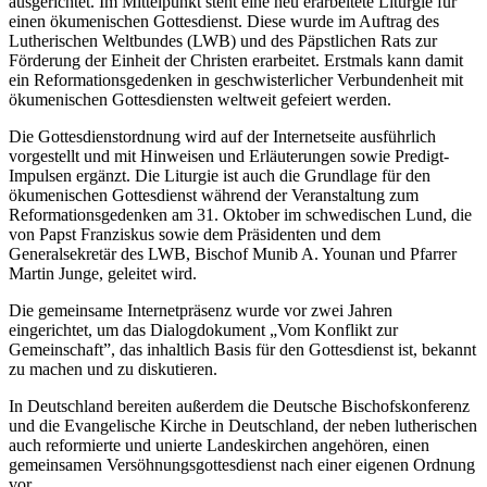
ausgerichtet. Im Mittelpunkt steht eine neu erarbeitete Liturgie für
einen ökumenischen Gottesdienst. Diese wurde im Auftrag des
Lutherischen Weltbundes (LWB) und des Päpstlichen Rats zur
Förderung der Einheit der Christen erarbeitet. Erstmals kann damit
ein Reformationsgedenken in geschwisterlicher Verbundenheit mit
ökumenischen Gottesdiensten weltweit gefeiert werden.
Die Gottesdienstordnung wird auf der Internetseite ausführlich
vorgestellt und mit Hinweisen und Erläuterungen sowie Predigt-
Impulsen ergänzt. Die Liturgie ist auch die Grundlage für den
ökumenischen Gottesdienst während der Veranstaltung zum
Reformationsgedenken am 31. Oktober im schwedischen Lund, die
von Papst Franziskus sowie dem Präsidenten und dem
Generalsekretär des LWB, Bischof Munib A. Younan und Pfarrer
Martin Junge, geleitet wird.
Die gemeinsame Internetpräsenz wurde vor zwei Jahren
eingerichtet, um das Dialogdokument „Vom Konflikt zur
Gemeinschaft”, das inhaltlich Basis für den Gottesdienst ist, bekannt
zu machen und zu diskutieren.
In Deutschland bereiten außerdem die Deutsche Bischofskonferenz
und die Evangelische Kirche in Deutschland, der neben lutherischen
auch reformierte und unierte Landeskirchen angehören, einen
gemeinsamen Versöhnungsgottesdienst nach einer eigenen Ordnung
vor.