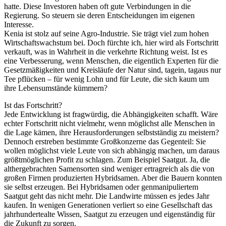
hatte. Diese Investoren haben oft gute Verbindungen in die
Regierung. So steuern sie deren Entscheidungen im eigenen
Interesse.
Kenia ist stolz auf seine Agro-Industrie. Sie trägt viel zum hohen
Wirtschaftswachstum bei. Doch fürchte ich, hier wird als Fortschritt
verkauft, was in Wahrheit in die verkehrte Richtung weist. Ist es
eine Verbesserung, wenn Menschen, die eigentlich Experten für die
Gesetzmäßigkeiten und Kreisläufe der Natur sind, tagein, tagaus nur
Tee pflücken – für wenig Lohn und für Leute, die sich kaum um
ihre Lebensumstände kümmern?
Ist das Fortschritt?
Jede Entwicklung ist fragwürdig, die Abhängigkeiten schafft. Wäre
echter Fortschritt nicht vielmehr, wenn möglichst alle Menschen in
die Lage kämen, ihre Herausforderungen selbstständig zu meistern?
Dennoch erstreben bestimmte Großkonzerne das Gegenteil: Sie
wollen möglichst viele Leute von sich abhängig machen, um daraus
größtmöglichen Profit zu schlagen. Zum Beispiel Saatgut. Ja, die
althergebrachten Samensorten sind weniger ertragreich als die von
großen Firmen produzierten Hybridsamen. Aber die Bauern konnten
sie selbst erzeugen. Bei Hybridsamen oder genmanipuliertem
Saatgut geht das nicht mehr. Die Landwirte müssen es jedes Jahr
kaufen. In wenigen Generationen verliert so eine Gesellschaft das
jahrhundertealte Wissen, Saatgut zu erzeugen und eigenständig für
die Zukunft zu sorgen.