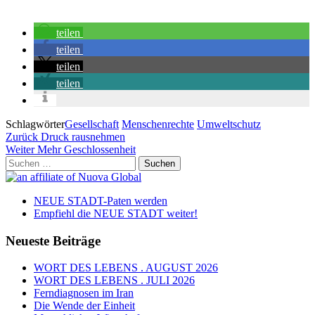
teilen
teilen
teilen
teilen
Schlagwörter
Gesellschaft
Menschenrechte
Umweltschutz
Beitragsnavigation
Vorheriger
Zurück
Druck rausnehmen
Beitrag
Nächster
Weiter
Mehr Geschlossenheit
Beitrag
Suchen
nach:
NEUE STADT-Paten werden
Empfiehl die NEUE STADT weiter!
Neueste Beiträge
WORT DES LEBENS . AUGUST 2026
WORT DES LEBENS . JULI 2026
Ferndiagnosen im Iran
Die Wende der Einheit