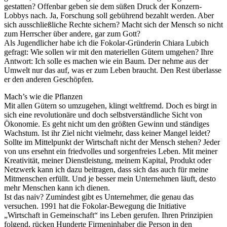
gestatten? Offenbar geben sie dem süßen Druck der Konzern-
Lobbys nach. Ja, Forschung soll gebührend bezahlt werden. Aber
sich ausschließliche Rechte sichern? Macht sich der Mensch so nicht
zum Herrscher über andere, gar zum Gott?
Als Jugendlicher habe ich die Fokolar-Gründerin Chiara Lubich
gefragt: Wie sollen wir mit den materiellen Gütern umgehen? Ihre
Antwort: Ich solle es machen wie ein Baum. Der nehme aus der
Umwelt nur das auf, was er zum Leben braucht. Den Rest überlasse
er den anderen Geschöpfen.
Mach’s wie die Pflanzen
Mit allen Gütern so umzugehen, klingt weltfremd. Doch es birgt in
sich eine revolutionäre und doch selbstverständliche Sicht von
Ökonomie. Es geht nicht um den größten Gewinn und ständiges
Wachstum. Ist ihr Ziel nicht vielmehr, dass keiner Mangel leidet?
Sollte im Mittelpunkt der Wirtschaft nicht der Mensch stehen? Jeder
von uns ersehnt ein friedvolles und sorgenfreies Leben. Mit meiner
Kreativität, meiner Dienstleistung, meinem Kapital, Produkt oder
Netzwerk kann ich dazu beitragen, dass sich das auch für meine
Mitmenschen erfüllt. Und je besser mein Unternehmen läuft, desto
mehr Menschen kann ich dienen.
Ist das naiv? Zumindest gibt es Unternehmer, die genau das
versuchen. 1991 hat die Fokolar-Bewegung die Initiative
„Wirtschaft in Gemeinschaft“ ins Leben gerufen. Ihren Prinzipien
folgend, rücken Hunderte Firmeninhaber die Person in den