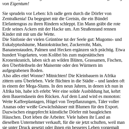
von Eigentum!
Sie sprudeln vor Leben: Ich radle gern durch die Dörfer von
Zentralkenia! Da begegnet mir die Greisin, die ein Bündel
Elefantengras zu ihren Rindern schleppt. Ein Mann gräbt die rote
Erde seines Ackers mit der Hacke um. Am Straßenrand rennen
Kinder mit mir um die Wette.
Die Sinfonie der vielen Grüntöne tut der Seele gut: Mugomo- und
Eukalyptusbäume, Manioksträucher, Zuckerrohr, Mais,
Bananenstauden, Palmen und Hecken ergänzen sich prächtig. Etwa
hundert Vogelarten, vom Kolibri bis zum majestätischen
Kronenkranich, laben sich an wilden Blüten, Grassamen, Fischen,
den Überbleibseln der Maisernte oder den Würmern im
aufgegrabenen Boden.
Also alles eitel Wonne? Mitnichten! Die Kleinbauern in Afrika
zittern ums Überleben. Viele flüchten in die Städte – und landen oft
in einem der Mega-Slums. In den neun Jahren, in denen ich nun in
Afrika bin, habe ich erlebt: Wer eine solide Ausbildung hat, kehrt
dem Bauerndasein den Rücken. Auf dem Land wird es monoton:
Weite Kaffeeplantagen, Hügel von Teepflanzungen, Täler voller
Ananas oder weiße Gewächshäuser mit Blumen für den Export.
Dazwischen eingepfercht künstliche Dörfer mit baugleichen
Häuschen. Dort leben die Arbeiter. Viele haben ihr Land an
dieselben Unternehmer verkauft, für die sie jetzt schuften, weil man
sie unter Druck gesetzt oder ihnen ein besseres Leben vorgemalt