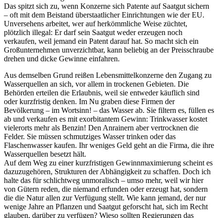
Das spitzt sich zu, wenn Konzerne sich Patente auf Saatgut sichern
– oft mit dem Beistand überstaatlicher Einrichtungen wie der EU.
Unversehens arbeitet, wer auf herkömmliche Weise züchtet,
plötzlich illegal: Er darf sein Saatgut weder erzeugen noch
verkaufen, weil jemand ein Patent darauf hat. So macht sich ein
Großunternehmen unverzichtbar, kann beliebig an der Preisschraube
drehen und dicke Gewinne einfahren.
Aus demselben Grund reißen Lebensmittelkonzerne den Zugang zu
Wasserquellen an sich, vor allem in trockenen Gebieten. Die
Behörden erteilen die Erlaubnis, weil sie entweder käuflich sind
oder kurzfristig denken. Im Nu graben diese Firmen der
Bevölkerung – im Wortsinn! – das Wasser ab. Sie filtern es, füllen es
ab und verkaufen es mit exorbitantem Gewinn: Trinkwasser kostet
vielerorts mehr als Benzin! Den Anrainern aber vertrocknen die
Felder. Sie müssen schmutziges Wasser trinken oder das
Flaschenwasser kaufen. Ihr weniges Geld geht an die Firma, die ihre
Wasserquellen besetzt hält.
Auf dem Weg zu einer kurzfristigen Gewinnmaximierung scheint es
dazuzugehören, Strukturen der Abhängigkeit zu schaffen. Doch ich
halte das für schlichtweg unmoralisch – umso mehr, weil wir hier
von Gütern reden, die niemand erfunden oder erzeugt hat, sondern
die die Natur allen zur Verfügung stellt. Wie kann jemand, der nur
wenige Jahre an Pflanzen und Saatgut geforscht hat, sich im Recht
glauben, darüber zu verfügen? Wieso sollten Regierungen das