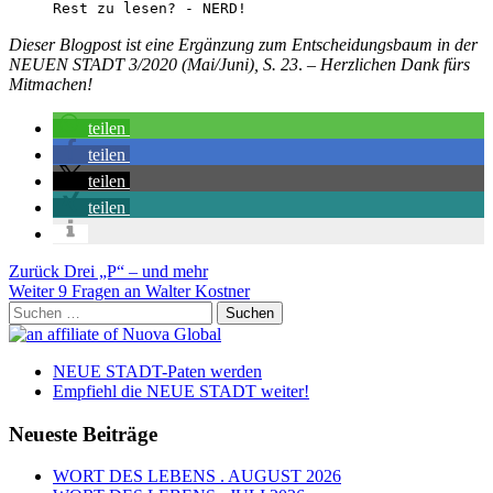
Rest zu lesen? - NERD!
Dieser Blogpost ist eine Ergänzung zum Entscheidungsbaum in der
NEUEN STADT 3/2020 (Mai/Juni), S. 23
. –
Herzlichen Dank fürs
Mitmachen!
teilen
teilen
teilen
teilen
Beitragsnavigation
Vorheriger
Zurück
Drei „P“ – und mehr
Beitrag
Nächster
Weiter
9 Fragen an Walter Kostner
Beitrag
Suchen
nach:
NEUE STADT-Paten werden
Empfiehl die NEUE STADT weiter!
Neueste Beiträge
WORT DES LEBENS . AUGUST 2026