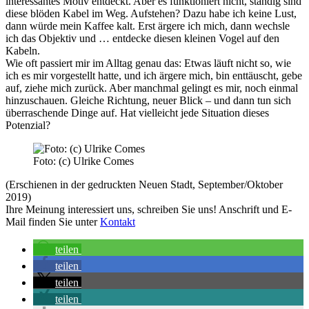
interessantes Motiv entdeckt. Aber es funktioniert nicht, ständig sind
diese blöden Kabel im Weg. Aufstehen? Dazu habe ich keine Lust,
dann würde mein Kaffee kalt. Erst ärgere ich mich, dann wechsle
ich das Objektiv und … entdecke diesen kleinen Vogel auf den
Kabeln.
Wie oft passiert mir im Alltag genau das: Etwas läuft nicht so, wie
ich es mir vorgestellt hatte, und ich ärgere mich, bin enttäuscht, gebe
auf, ziehe mich zurück. Aber manchmal gelingt es mir, noch einmal
hinzuschauen. Gleiche Richtung, neuer Blick – und dann tun sich
überraschende Dinge auf. Hat vielleicht jede Situation dieses
Potenzial?
Foto: (c) Ulrike Comes
(Erschienen in der gedruckten Neuen Stadt, September/Oktober
2019)
Ihre Meinung interessiert uns, schreiben Sie uns! Anschrift und E-
Mail finden Sie unter
Kontakt
teilen
teilen
teilen
teilen