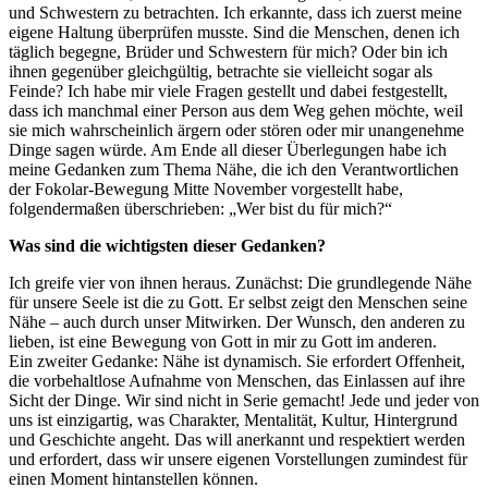
und Schwestern zu betrachten. Ich erkannte, dass ich zuerst meine
eigene Haltung überprüfen musste. Sind die Menschen, denen ich
täglich begegne, Brüder und Schwestern für mich? Oder bin ich
ihnen gegenüber gleichgültig, betrachte sie vielleicht sogar als
Feinde? Ich habe mir viele Fragen gestellt und dabei festgestellt,
dass ich manchmal einer Person aus dem Weg gehen möchte, weil
sie mich wahrscheinlich ärgern oder stören oder mir unangenehme
Dinge sagen würde. Am Ende all dieser Überlegungen habe ich
meine Gedanken zum Thema Nähe, die ich den Verantwortlichen
der Fokolar-Bewegung Mitte November vorgestellt habe,
folgendermaßen überschrieben: „Wer bist du für mich?“
Was sind die wichtigsten dieser Gedanken?
Ich greife vier von ihnen heraus. Zunächst: Die grundlegende Nähe
für unsere Seele ist die zu Gott. Er selbst zeigt den Menschen seine
Nähe – auch durch unser Mitwirken. Der Wunsch, den anderen zu
lieben, ist eine Bewegung von Gott in mir zu Gott im anderen.
Ein zweiter Gedanke: Nähe ist dynamisch. Sie erfordert Offenheit,
die vorbehaltlose Aufnahme von Menschen, das Einlassen auf ihre
Sicht der Dinge. Wir sind nicht in Serie gemacht! Jede und jeder von
uns ist einzigartig, was Charakter, Mentalität, Kultur, Hintergrund
und Geschichte angeht. Das will anerkannt und respektiert werden
und erfordert, dass wir unsere eigenen Vorstellungen zumindest für
einen Moment hintanstellen können.