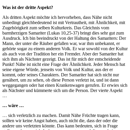
Was ist der dritte Aspekt?
Als dritten Aspekt möchte ich hervorheben, dass Nähe nicht
unbedingt gleichbedeutend ist mit Vertrautheit, mit Ähnlichkeit, mit
Zugehörigkeit zum selben Kulturkreis. Das Gleichnis vom
barmherzigen Samariter (Lukas 10,25-37) bringt dies sehr gut zum
Ausdruck. Ich bin beeindruckt von der Haltung des Samariters: Der
Mann, der unter die Räuber gefallen war, war ihm unbekannt, er
gehörte sogar zu einem anderen Volk. Er war sowohl von der Kultur
als auch von der Tradition her ein Fremder. Aber der Samariter hat
sich ihm als Nächster gezeigt. Das ist für mich der entscheidende
Punkt! Nähe ist nicht eine Frage der Ähnlichkeit. Jeder Mensch hat
seine eigene Würde, jenseits von Volk und Kultur, aus der er
kommt, oder seines Charakters. Der Samariter hat sich nicht nur
genähert, um zu sehen, ob diese Person verletzt ist, und ist dann
weggegangen oder hat einen Krankenwagen gerufen. Er erwies sich
als Nächster und kümmerte sich um die Person. Der vierte Aspekt
…
… wäre …
… sich verletzlich zu machen. Damit Nähe Früchte tragen kann,
sollten wir keine Angst haben, auch nicht die, dass der oder die
andere uns verletzten könnte. Das kann bedeuten, sich in Frage