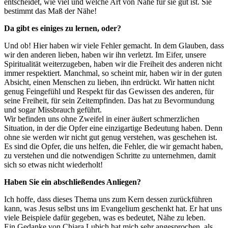
entscheidet, wie viel und welche Art von Nähe für sie gut ist. Sie
bestimmt das Maß der Nähe!
Da gibt es einiges zu lernen, oder?
Und ob! Hier haben wir viele Fehler gemacht. In dem Glauben, dass
wir den anderen lieben, haben wir ihn verletzt. Im Eifer, unsere
Spiritualität weiterzugeben, haben wir die Freiheit des anderen nicht
immer respektiert. Manchmal, so scheint mir, haben wir in der guten
Absicht, einen Menschen zu lieben, ihn erdrückt. Wir hatten nicht
genug Feingefühl und Respekt für das Gewissen des anderen, für
seine Freiheit, für sein Zeitempfinden. Das hat zu Bevormundung
und sogar Missbrauch geführt.
Wir befinden uns ohne Zweifel in einer äußert schmerzlichen
Situation, in der die Opfer eine einzigartige Bedeutung haben. Denn
ohne sie werden wir nicht gut genug verstehen, was geschehen ist.
Es sind die Opfer, die uns helfen, die Fehler, die wir gemacht haben,
zu verstehen und die notwendigen Schritte zu unternehmen, damit
sich so etwas nicht wiederholt!
Haben Sie ein abschließendes Anliegen?
Ich hoffe, dass dieses Thema uns zum Kern dessen zurückführen
kann, was Jesus selbst uns im Evangelium geschenkt hat. Er hat uns
viele Beispiele dafür gegeben, was es bedeutet, Nähe zu leben.
Ein Gedanke von Chiara Lubich hat mich sehr angesprochen, als