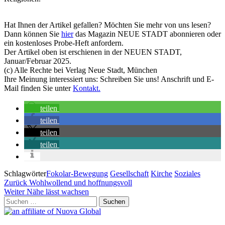
Hat Ihnen der Artikel gefallen? Möchten Sie mehr von uns lesen?
Dann können Sie
hier
das Magazin NEUE STADT abonnieren oder
ein kostenloses Probe-Heft anfordern.
Der Artikel oben ist erschienen in der NEUEN STADT,
Januar/Februar 2025.
(c) Alle Rechte bei Verlag Neue Stadt, München
Ihre Meinung interessiert uns: Schreiben Sie uns! Anschrift und E-
Mail finden Sie unter
Kontakt.
teilen
teilen
teilen
teilen
Schlagwörter
Fokolar-Bewegung
Gesellschaft
Kirche
Soziales
Beitragsnavigation
Vorheriger
Zurück
Wohlwollend und hoffnungsvoll
Beitrag
Nächster
Weiter
Nähe lässt wachsen
Beitrag
Suchen
nach: