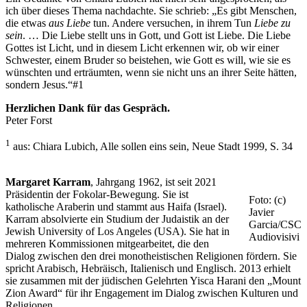
ich über dieses Thema nachdachte. Sie schrieb: „Es gibt Menschen,
die etwas
aus Liebe
tun. Andere versuchen, in ihrem Tun
Liebe zu
sein
. … Die Liebe stellt uns in Gott, und Gott ist Liebe. Die Liebe
Gottes ist Licht, und in diesem Licht erkennen wir, ob wir einer
Schwester, einem Bruder so beistehen, wie Gott es will, wie sie es
wünschten und erträumten, wenn sie nicht uns an ihrer Seite hätten,
sondern Jesus.“#1
Herzlichen Dank für das Gespräch.
Peter Forst
1
aus: Chiara Lubich, Alle sollen eins sein, Neue Stadt 1999, S. 34
Margaret Karram
, Jahrgang 1962, ist seit 2021
Präsidentin der Fokolar-Bewegung. Sie ist
Foto: (c)
katholische Araberin und stammt aus Haifa (Israel).
Javier
Karram absolvierte ein Studium der Judaistik an der
Garcia/CSC
Jewish University of Los Angeles (USA). Sie hat in
Audiovisivi
mehreren Kommissionen mitgearbeitet, die den
Dialog zwischen den drei monotheistischen Religionen fördern. Sie
spricht Arabisch, Hebräisch, Italienisch und Englisch. 2013 erhielt
sie zusammen mit der jüdischen Gelehrten Yisca Harani den „Mount
Zion Award“ für ihr Engagement im Dialog zwischen Kulturen und
Religionen.