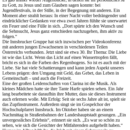
zu Gott, zu Jesus und zum Glauben sagen konnte: bei
Jugendfestivals, in der Stille, in der Begegnung mit anderen. Ein
Moment aber strahlt heraus: In einer Nacht voller bedrängender und
eindrücklicher Gedanken vor etwa zwei Jahren fühlte sie unerwartet
ein Feuer und eine Fülle in sich. „Dort spürte ich den Wunsch und
die Sehnsucht, Jesus ganz entschieden nachzugehen, ihm aktiv zu
folgen.“
Die Innsbrucker Gruppe hat sich inzwischen per Videokonferenz
mit anderen jungen Erwachsenen in verschiedenen Teilen
Österreichs verbunden. Jetzt sind sie etwa 30. Ihr Thema: Die Liebe
ist wie das Licht. Wenn das Licht auf einen Wassertropfen fällt,
bricht es sich in die Farben des Regenbogens. So ist es auch mit der
Liebe. Sie hat viele Schattierungen und kann jeden Aspekt unseres
Lebens prägen: den Umgang mit Geld, das Gebet, das Leben in
Gemeinschaft – und auch die Freizeit.
Eine der großen Leidenschaften von Clarina ist die Musik. Als
kleines Mädchen hatte sie ihre Tante Harfe spielen sehen. Ein Jahr
lang bearbeitete sie daraufhin ihre Mutter, dass sie dieses Instrument
auch erlernen wolle. Mit Erfolg: Seit sie sechs Jahre alt ist, spielt sie
das Zupfinstrument. Außerdem singt sie im Gospelchor der
Hochschulpfarrei Innsbruck. Im Oktober haben sie an einem
Nachmittag in Straßenbahnen der Landeshauptstadt gesungen. „Ein
unvergessliches Erlebnis“, erinnert sie sich. „Es war so schön zu
sehen, wie sich die Gesichter der Mitfahrenden aufgehellt haben.“