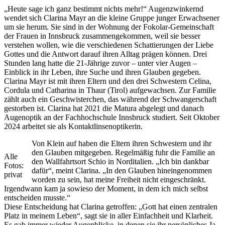
„Heute sage ich ganz bestimmt nichts mehr!“ Augenzwinkernd
wendet sich Clarina Mayr an die kleine Gruppe junger Erwachsener
um sie herum. Sie sind in der Wohnung der Fokolar-Gemeinschaft
der Frauen in Innsbruck zusammengekommen, weil sie besser
verstehen wollen, wie die verschiedenen Schattierungen der Liebe
Gottes und die Antwort darauf ihren Alltag prägen können. Drei
Stunden lang hatte die 21-Jährige zuvor – unter vier Augen –
Einblick in ihr Leben, ihre Suche und ihren Glauben gegeben.
Clarina Mayr ist mit ihren Eltern und den drei Schwestern Celina,
Cordula und Catharina in Thaur (Tirol) aufgewachsen. Zur Familie
zählt auch ein Geschwisterchen, das während der Schwangerschaft
gestorben ist. Clarina hat 2021 die Matura abgelegt und danach
Augenoptik an der Fachhochschule Innsbruck studiert. Seit Oktober
2024 arbeitet sie als Kontaktlinsenoptikerin.
Von Klein auf haben die Eltern ihren Schwestern und ihr
den Glauben mitgegeben. Regelmäßig fuhr die Familie an
Alle
den Wallfahrtsort Schio in Norditalien. „Ich bin dankbar
Fotos:
dafür“, meint Clarina. „In den Glauben hineingenommen
privat
worden zu sein, hat meine Freiheit nicht eingeschränkt.
Irgendwann kam ja sowieso der Moment, in dem ich mich selbst
entscheiden musste.“
Diese Entscheidung hat Clarina getroffen: „Gott hat einen zentralen
Platz in meinem Leben“, sagt sie in aller Einfachheit und Klarheit.
Es gab immer wieder Augenblicke, in denen sie ihr persönliches Ja