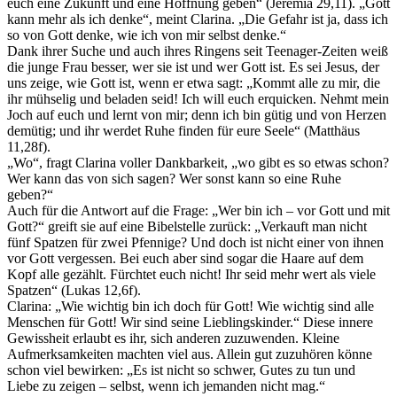
euch eine Zukunft und eine Hoffnung geben“ (Jeremia 29,11). „Gott
kann mehr als ich denke“, meint Clarina. „Die Gefahr ist ja, dass ich
so von Gott denke, wie ich von mir selbst denke.“
Dank ihrer Suche und auch ihres Ringens seit Teenager-Zeiten weiß
die junge Frau besser, wer sie ist und wer Gott ist. Es sei Jesus, der
uns zeige, wie Gott ist, wenn er etwa sagt: „Kommt alle zu mir, die
ihr mühselig und beladen seid! Ich will euch erquicken. Nehmt mein
Joch auf euch und lernt von mir; denn ich bin gütig und von Herzen
demütig; und ihr werdet Ruhe finden für eure Seele“ (Matthäus
11,28f).
„Wo“, fragt Clarina voller Dankbarkeit, „wo gibt es so etwas schon?
Wer kann das von sich sagen? Wer sonst kann so eine Ruhe
geben?“
Auch für die Antwort auf die Frage: „Wer bin ich – vor Gott und mit
Gott?“ greift sie auf eine Bibelstelle zurück: „Verkauft man nicht
fünf Spatzen für zwei Pfennige? Und doch ist nicht einer von ihnen
vor Gott vergessen. Bei euch aber sind sogar die Haare auf dem
Kopf alle gezählt. Fürchtet euch nicht! Ihr seid mehr wert als viele
Spatzen“ (Lukas 12,6f).
Clarina: „Wie wichtig bin ich doch für Gott! Wie wichtig sind alle
Menschen für Gott! Wir sind seine Lieblingskinder.“ Diese innere
Gewissheit erlaubt es ihr, sich anderen zuzuwenden. Kleine
Aufmerksamkeiten machten viel aus. Allein gut zuzuhören könne
schon viel bewirken: „Es ist nicht so schwer, Gutes zu tun und
Liebe zu zeigen – selbst, wenn ich jemanden nicht mag.“