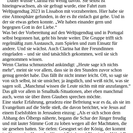
Daher wusste Clarina ein wenig davon. Sie selbst ist
hineingewachsen, als sie gefragt wurde, eine Fahrt zum
Weltjugendtag 2023 in Lissabon mit vorzubereiten. Hier habe sie
eine Atmosphäre gefunden, in der es ihr einfach gut gehe. Und in
der sie etwas geben konnte. „Wir haben einander gern und
begegnen Gott in der Liebe.“
Was bei der Vorbereitung auf den Weltjugendtag und in Portugal
selbst begonnen hat, geht bis heute weiter. Die Gruppe trifft sich
regelmäßig zum Austausch, zum Spielen und zum Einsatz für
andere. Und sie wächst. Auch Clarina hat ihre Freundinnen
eingeladen – und sie sind tatsächlich gekommen, weil sie sich
angenommen wissen.
Wenn Clarina schmunzelnd ankündigt: „Heute sage ich nichts
mehr“, meint sie vor allem, dass sie in den Stunden zuvor schon
genug geredet habe. Das fällt ihr nicht immer leicht. Oft, so sagt sie
von sich selbst, ist sie unsicher, ja ängstlich, und weiß nicht, was sie
sagen soll. „Manchmal wissen die Leute nichts mit mir anzufangen.“
Das gilt vor allem in Smalltalk-Situationen, aber eben manchmal
auch, wenn sie über ihren Glauben sprechen möchte.
Eine starke Erfahrung, geradezu eine Befreiung war es da, als sie im
Evangelium auf die Stelle stieß, die davon berichtet, wie Jesus auf
einem Eselsfohlen in Jerusalem einzog: „Als er sich schon dem
Abhang des Ölbergs näherte, begann die Schar der Jünger freudig
und mit lauter Stimme Gott zu loben wegen all der Machttaten, die
sie gesehen hatten. Sie riefen: Gesegnet sei der König, der kommt