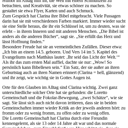
Humor im Alltag hilft ihr, die Welt mit einem Schmunzeln zu
betrachten, und Kreativität, sie etwas schöner zu machen. So
gestaltet sie etwa Flyer, Karten und auch Schmuck.
Zum Gespräch hat Clarina ihre Bibel mitgebracht. Viele Passagen
darin hat sie mit verschiedenen Farben markiert. Immer wieder sucht
sie eine Stelle heraus, die ihr ein Schlüssel ist, um zu deuten, was sie
erlebt – in ihrem Inneren und mit anderen Menschen. „Die Bibel ist
anders als die anderen Bücher“, sagt sie. „Sie erfüllt das Herz und
lässt Hoffnung finden.“
Besondere Freude hat sie an vermeintlichen Zufällen. Dieser etwa:
„Ich bin an einem 14.5. geboren. Und Vers 14 im 5. Kapitel des
Evangeliums nach Matthäus lautet: ‚Ihr seid das Licht der Welt.‘“
Als ihr das zum ersten Mal auffiel, dachte sie nur: „Wow! So
persönlich kann Bibellesen sein.“ Ein Satz, der sie außer an ihren
Geburtstag auch an ihren Namen erinnert (Clarina = hell, glänzend)
und ihr zeigt, wie wichtig sie in Gottes Augen ist.
Orte für den Glauben im Alltag sind Clarina wichtig. Zwei ganz
unterschiedliche solcher Orte hat sie gefunden: die Loretto
Gemeinschaft und die Fokolar-Bewegung, „zwei Schätze“, wie sie
sagt. Sie lässt sich auch nicht davon irritieren, dass sie in beiden
Gemeinschaften immer wieder Kritik an der jeweils anderen hört: zu
fromm oder zu wenig fromm, zu offen oder zu wenig offen.
Die Loretto Gemeinschaft hat Clarina durch eine Freundin
kennengelernt, als sie 13 oder 14 Jahre alt war und das normale