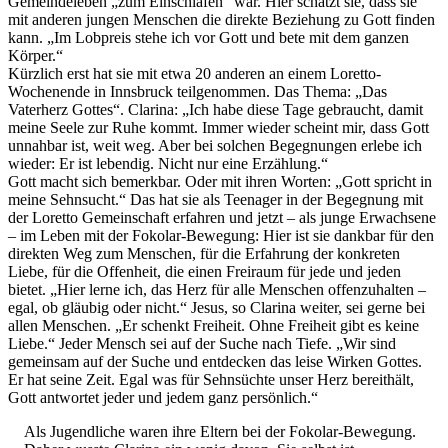
Gemeindeleben „zum Einschlafen“ war. Hier schätzt sie, dass sie
mit anderen jungen Menschen die direkte Beziehung zu Gott finden
kann. „Im Lobpreis stehe ich vor Gott und bete mit dem ganzen
Körper.“
Kürzlich erst hat sie mit etwa 20 anderen an einem Loretto-
Wochenende in Innsbruck teilgenommen. Das Thema: „Das
Vaterherz Gottes“. Clarina: „Ich habe diese Tage gebraucht, damit
meine Seele zur Ruhe kommt. Immer wieder scheint mir, dass Gott
unnahbar ist, weit weg. Aber bei solchen Begegnungen erlebe ich
wieder: Er ist lebendig. Nicht nur eine Erzählung.“
Gott macht sich bemerkbar. Oder mit ihren Worten: „Gott spricht in
meine Sehnsucht.“ Das hat sie als Teenager in der Begegnung mit
der Loretto Gemeinschaft erfahren und jetzt – als junge Erwachsene
– im Leben mit der Fokolar-Bewegung: Hier ist sie dankbar für den
direkten Weg zum Menschen, für die Erfahrung der konkreten
Liebe, für die Offenheit, die einen Freiraum für jede und jeden
bietet. „Hier lerne ich, das Herz für alle Menschen offenzuhalten –
egal, ob gläubig oder nicht.“ Jesus, so Clarina weiter, sei gerne bei
allen Menschen. „Er schenkt Freiheit. Ohne Freiheit gibt es keine
Liebe.“ Jeder Mensch sei auf der Suche nach Tiefe. „Wir sind
gemeinsam auf der Suche und entdecken das leise Wirken Gottes.
Er hat seine Zeit. Egal was für Sehnsüchte unser Herz bereithält,
Gott antwortet jeder und jedem ganz persönlich.“
Als Jugendliche waren ihre Eltern bei der Fokolar-Bewegung.