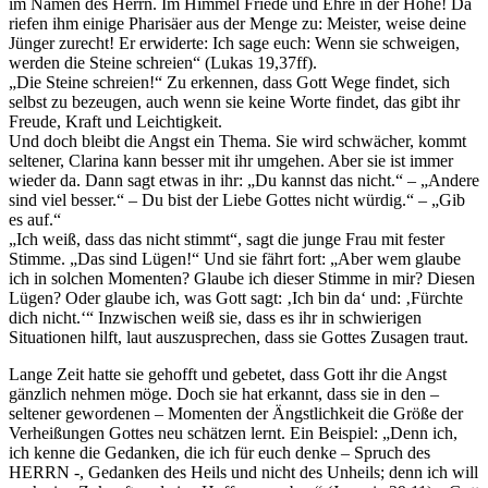
im Namen des Herrn. Im Himmel Friede und Ehre in der Höhe! Da
riefen ihm einige Pharisäer aus der Menge zu: Meister, weise deine
Jünger zurecht! Er erwiderte: Ich sage euch: Wenn sie schweigen,
werden die Steine schreien“ (Lukas 19,37ff).
„Die Steine schreien!“ Zu erkennen, dass Gott Wege findet, sich
selbst zu bezeugen, auch wenn sie keine Worte findet, das gibt ihr
Freude, Kraft und Leichtigkeit.
Und doch bleibt die Angst ein Thema. Sie wird schwächer, kommt
seltener, Clarina kann besser mit ihr umgehen. Aber sie ist immer
wieder da. Dann sagt etwas in ihr: „Du kannst das nicht.“ – „Andere
sind viel besser.“ – Du bist der Liebe Gottes nicht würdig.“ – „Gib
es auf.“
„Ich weiß, dass das nicht stimmt“, sagt die junge Frau mit fester
Stimme. „Das sind Lügen!“ Und sie fährt fort: „Aber wem glaube
ich in solchen Momenten? Glaube ich dieser Stimme in mir? Diesen
Lügen? Oder glaube ich, was Gott sagt: ‚Ich bin da‘ und: ‚Fürchte
dich nicht.‘“ Inzwischen weiß sie, dass es ihr in schwierigen
Situationen hilft, laut auszusprechen, dass sie Gottes Zusagen traut.
Lange Zeit hatte sie gehofft und gebetet, dass Gott ihr die Angst
gänzlich nehmen möge. Doch sie hat erkannt, dass sie in den –
seltener gewordenen – Momenten der Ängstlichkeit die Größe der
Verheißungen Gottes neu schätzen lernt. Ein Beispiel: „Denn ich,
ich kenne die Gedanken, die ich für euch denke – Spruch des
HERRN -, Gedanken des Heils und nicht des Unheils; denn ich will