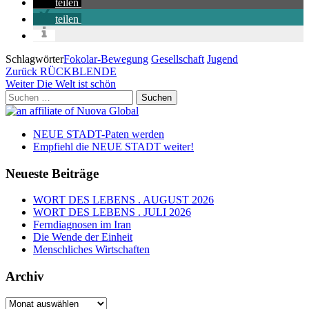
teilen
teilen
Schlagwörter
Fokolar-Bewegung
Gesellschaft
Jugend
Beitragsnavigation
Vorheriger
Zurück
RÜCKBLENDE
Beitrag
Nächster
Weiter
Die Welt ist schön
Beitrag
Suchen
nach:
NEUE STADT-Paten werden
Empfiehl die NEUE STADT weiter!
Neueste Beiträge
WORT DES LEBENS . AUGUST 2026
WORT DES LEBENS . JULI 2026
Ferndiagnosen im Iran
Die Wende der Einheit
Menschliches Wirtschaften
Archiv
Archiv