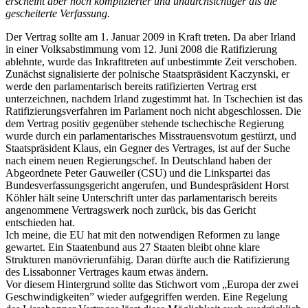
erscheint aber noch komplizierter und undurchsichtiger als die
gescheiterte Verfassung.
Der Vertrag sollte am 1. Januar 2009 in Kraft treten. Da aber Irland
in einer Volksabstimmung vom 12. Juni 2008 die Ratifizierung
ablehnte, wurde das Inkrafttreten auf unbestimmte Zeit verschoben.
Zunächst signalisierte der polnische Staatspräsident Kaczynski, er
werde den parlamentarisch bereits ratifizierten Vertrag erst
unterzeichnen, nachdem Irland zugestimmt hat. In Tschechien ist das
Ratifizierungsverfahren im Parlament noch nicht abgeschlossen. Die
dem Vertrag positiv gegenüber stehende tschechische Regierung
wurde durch ein parlamentarisches Misstrauensvotum gestürzt, und
Staatspräsident Klaus, ein Gegner des Vertrages, ist auf der Suche
nach einem neuen Regierungschef. In Deutschland haben der
Abgeordnete Peter Gauweiler (CSU) und die Linkspartei das
Bundesverfassungsgericht angerufen, und Bundespräsident Horst
Köhler hält seine Unterschrift unter das parlamentarisch bereits
angenommene Vertragswerk noch zurück, bis das Gericht
entschieden hat.
Ich meine, die EU hat mit den notwendigen Reformen zu lange
gewartet. Ein Staatenbund aus 27 Staaten bleibt ohne klare
Strukturen manövrierunfähig. Daran dürfte auch die Ratifizierung
des Lissabonner Vertrages kaum etwas ändern.
Vor diesem Hintergrund sollte das Stichwort vom „Europa der zwei
Geschwindigkeiten” wieder aufgegriffen werden. Eine Regelung