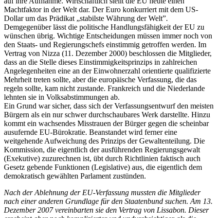
auf ihre Aufnahme. Wirtschaftlich stellt die EU heute einen
Machtfaktor in der Welt dar. Der Euro konkurriert mit dem US-
Dollar um das Prädikat „stabilste Währung der Welt”.
Demgegenüber lässt die politische Handlungsfähigkeit der EU zu
wünschen übrig. Wichtige Entscheidungen müssen immer noch von
den Staats- und Regierungschefs einstimmig getroffen werden. Im
Vertrag von Nizza (11. Dezember 2000) beschlossen die Mitglieder,
dass an die Stelle dieses Einstimmigkeitsprinzips in zahlreichen
Angelegenheiten eine an der Einwohnerzahl orientierte qualifizierte
Mehrheit treten sollte, aber die europäische Verfassung, die das
regeln sollte, kam nicht zustande. Frankreich und die Niederlande
lehnten sie in Volksabstimmungen ab.
Ein Grund war sicher, dass sich der Verfassungsentwurf den meisten
Bürgern als ein nur schwer durchschaubares Werk darstellte. Hinzu
kommt ein wachsendes Misstrauen der Bürger gegen die scheinbar
ausufernde EU-Bürokratie. Beanstandet wird ferner eine
weitgehende Aufweichung des Prinzips der Gewaltenteilung. Die
Kommission, die eigentlich der ausführenden Regierungsgewalt
(Exekutive) zuzurechnen ist, übt durch Richtlinien faktisch auch
Gesetz gebende Funktionen (Legislative) aus, die eigentlich dem
demokratisch gewählten Parlament zustünden.
Nach der Ablehnung der EU-Verfassung mussten die Mitglieder
nach einer anderen Grundlage für den Staatenbund suchen. Am 13.
Dezember 2007 vereinbarten sie den Vertrag von Lissabon. Dieser