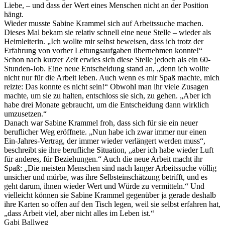
Liebe, – und dass der Wert eines Menschen nicht an der Position
hängt.
Wieder musste Sabine Krammel sich auf Arbeitssuche machen.
Dieses Mal bekam sie relativ schnell eine neue Stelle – wieder als
Heimleiterin. „Ich wollte mir selbst beweisen, dass ich trotz der
Erfahrung von vorher Leitungsaufgaben übernehmen konnte!“
Schon nach kurzer Zeit erwies sich diese Stelle jedoch als ein 60-
Stunden-Job. Eine neue Entscheidung stand an, „denn ich wollte
nicht nur für die Arbeit leben. Auch wenn es mir Spaß machte, mich
reizte: Das konnte es nicht sein!“ Obwohl man ihr viele Zusagen
machte, um sie zu halten, entschloss sie sich, zu gehen. „Aber ich
habe drei Monate gebraucht, um die Entscheidung dann wirklich
umzusetzen.“
Danach war Sabine Krammel froh, dass sich für sie ein neuer
beruflicher Weg eröffnete. „Nun habe ich zwar immer nur einen
Ein-Jahres-Vertrag, der immer wieder verlängert werden muss“,
beschreibt sie ihre berufliche Situation, „aber ich habe wieder Luft
für anderes, für Beziehungen.“ Auch die neue Arbeit macht ihr
Spaß: „Die meisten Menschen sind nach langer Arbeitssuche völlig
unsicher und mürbe, was ihre Selbsteinschätzung betrifft, und es
geht darum, ihnen wieder Wert und Würde zu vermitteln.“ Und
vielleicht können sie Sabine Krammel gegenüber ja gerade deshalb
ihre Karten so offen auf den Tisch legen, weil sie selbst erfahren hat,
„dass Arbeit viel, aber nicht alles im Leben ist.“
Gabi Ballweg