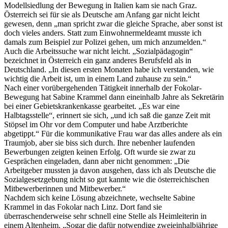
Modellsiedlung der Bewegung in Italien kam sie nach Graz.
Österreich sei für sie als Deutsche am Anfang gar nicht leicht
gewesen, denn „man spricht zwar die gleiche Sprache, aber sonst ist
doch vieles anders. Statt zum Einwohnermeldeamt musste ich
damals zum Beispiel zur Polizei gehen, um mich anzumelden.“
Auch die Arbeitssuche war nicht leicht. „Sozialpädagogin“
bezeichnet in Österreich ein ganz anderes Berufsfeld als in
Deutschland. „In diesen ersten Monaten habe ich verstanden, wie
wichtig die Arbeit ist, um in einem Land zuhause zu sein.“
Nach einer vorübergehenden Tätigkeit innerhalb der Fokolar-
Bewegung hat Sabine Krammel dann eineinhalb Jahre als Sekretärin
bei einer Gebietskrankenkasse gearbeitet. „Es war eine
Halbtagsstelle“, erinnert sie sich, „und ich saß die ganze Zeit mit
Stöpsel im Ohr vor dem Computer und habe Arztberichte
abgetippt.“ Für die kommunikative Frau war das alles andere als ein
Traumjob, aber sie biss sich durch. Ihre nebenher laufenden
Bewerbungen zeigten keinen Erfolg. Oft wurde sie zwar zu
Gesprächen eingeladen, dann aber nicht genommen: „Die
Arbeitgeber mussten ja davon ausgehen, dass ich als Deutsche die
Sozialgesetzgebung nicht so gut kannte wie die österreichischen
Mitbewerberinnen und Mitbewerber.“
Nachdem sich keine Lösung abzeichnete, wechselte Sabine
Krammel in das Fokolar nach Linz. Dort fand sie
überraschenderweise sehr schnell eine Stelle als Heimleiterin in
einem Altenheim. „Sogar die dafür notwendige zweieinhalbjährige