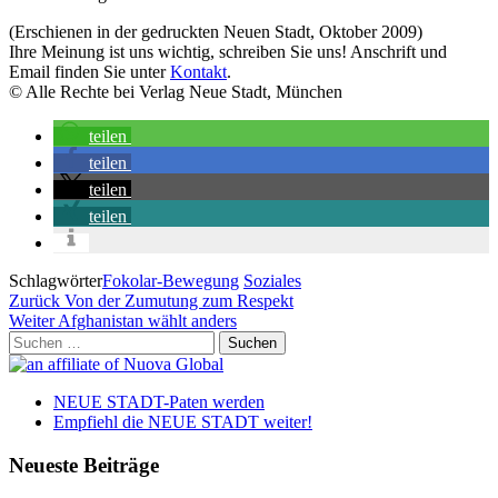
(Erschienen in der gedruckten Neuen Stadt, Oktober 2009)
Ihre Meinung ist uns wichtig, schreiben Sie uns! Anschrift und
Email finden Sie unter
Kontakt
.
© Alle Rechte bei Verlag Neue Stadt, München
teilen
teilen
teilen
teilen
Schlagwörter
Fokolar-Bewegung
Soziales
Beitragsnavigation
Vorheriger
Zurück
Von der Zumutung zum Respekt
Beitrag
Nächster
Weiter
Afghanistan wählt anders
Beitrag
Suchen
nach:
NEUE STADT-Paten werden
Empfiehl die NEUE STADT weiter!
Neueste Beiträge