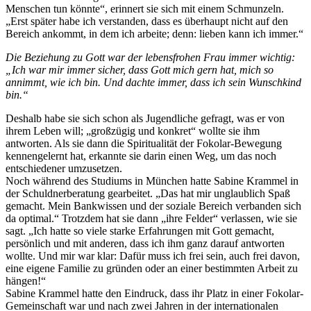
Menschen tun könnte“, erinnert sie sich mit einem Schmunzeln.
„Erst später habe ich verstanden, dass es überhaupt nicht auf den
Bereich ankommt, in dem ich arbeite; denn: lieben kann ich immer.“
Die Beziehung zu Gott war der lebensfrohen Frau immer wichtig:
„Ich war mir immer sicher, dass Gott mich gern hat, mich so
annimmt, wie ich bin. Und dachte immer, dass ich sein Wunschkind
bin.“
Deshalb habe sie sich schon als Jugendliche gefragt, was er von
ihrem Leben will; „großzügig und konkret“ wollte sie ihm
antworten. Als sie dann die Spiritualität der Fokolar-Bewegung
kennengelernt hat, erkannte sie darin einen Weg, um das noch
entschiedener umzusetzen.
Noch während des Studiums in München hatte Sabine Krammel in
der Schuldnerberatung gearbeitet. „Das hat mir unglaublich Spaß
gemacht. Mein Bankwissen und der soziale Bereich verbanden sich
da optimal.“ Trotzdem hat sie dann „ihre Felder“ verlassen, wie sie
sagt. „Ich hatte so viele starke Erfahrungen mit Gott gemacht,
persönlich und mit anderen, dass ich ihm ganz darauf antworten
wollte. Und mir war klar: Dafür muss ich frei sein, auch frei davon,
eine eigene Familie zu gründen oder an einer bestimmten Arbeit zu
hängen!“
Sabine Krammel hatte den Eindruck, dass ihr Platz in einer Fokolar-
Gemeinschaft war und nach zwei Jahren in der internationalen