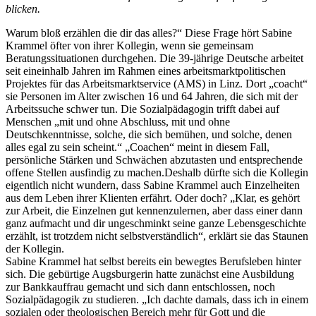
blicken.
Warum bloß erzählen die dir das alles?“ Diese Frage hört Sabine
Krammel öfter von ihrer Kollegin, wenn sie gemeinsam
Beratungssituationen durchgehen. Die 39-jährige Deutsche arbeitet
seit eineinhalb Jahren im Rahmen eines arbeitsmarktpolitischen
Projektes für das Arbeitsmarktservice (AMS) in Linz. Dort „coacht“
sie Personen im Alter zwischen 16 und 64 Jahren, die sich mit der
Arbeitssuche schwer tun. Die Sozialpädagogin trifft dabei auf
Menschen „mit und ohne Abschluss, mit und ohne
Deutschkenntnisse, solche, die sich bemühen, und solche, denen
alles egal zu sein scheint.“ „Coachen“ meint in diesem Fall,
persönliche Stärken und Schwächen abzutasten und entsprechende
offene Stellen ausfindig zu machen.Deshalb dürfte sich die Kollegin
eigentlich nicht wundern, dass Sabine Krammel auch Einzelheiten
aus dem Leben ihrer Klienten erfährt. Oder doch? „Klar, es gehört
zur Arbeit, die Einzelnen gut kennenzulernen, aber dass einer dann
ganz aufmacht und dir ungeschminkt seine ganze Lebensgeschichte
erzählt, ist trotzdem nicht selbstverständlich“, erklärt sie das Staunen
der Kollegin.
Sabine Krammel hat selbst bereits ein bewegtes Berufsleben hinter
sich. Die gebürtige Augsburgerin hatte zunächst eine Ausbildung
zur Bankkauffrau gemacht und sich dann entschlossen, noch
Sozialpädagogik zu studieren. „Ich dachte damals, dass ich in einem
sozialen oder theologischen Bereich mehr für Gott und die