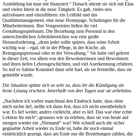
Ausbildung hat man mir finanziert.“ Danach stürzte sie sich mit Elan
und vielen Ideen in die neue Tätigkeit. Es galt, vieles neu
aufzubauen und einzuführen: ein Leitbild und das
Qualitätsmanagement, eine neue Homepage, Schulungen für die
Mitarbeiterinnen. Ihre Vorgesetzten ließen ihr viel
Gestaltungsspielraum. Die Beziehung zum Personal in den
unterschiedlichen Arbeitsbereichen war eine große
Herausforderung, „denn jeder sollte spüren, dass seine Arbeit
wichtig war – egal, ob in der Pflege, in der Küche, als
Reinigungspersonal oder in der Verwaltung.“ Sie habe viel gelernt
in dieser Zeit, vor allem von den Bewohnerinnen und Bewohnern
und ihren tiefen Lebensgeschichten, und viel Anerkennung erfahren.
So traf es Sabine Krammel dann sehr hart, als sie feststellte, dass sie
gemobbt wurde.
Die Situation spitzte sich so sehr zu, dass ihr die Kündigung als
beste Lösung erschien. Innerhalb von drei Tagen war sie arbeitslos.
„Nachdem ich vorher manchmal den Eindruck hatte, dass ohne
mich nichts lief, stellte ich dann fest, dass ich nicht unentbehrlich
war. Es lief weiter, anders vielleicht, aber es lief. Das war eine echte
Lektion für mich“; genauso wie zu erleben, dass sie von heute auf
morgen wieder ein „Niemand“ war! Wie schnell auch die sicher
geglaubte Arbeit wieder zu Ende ist, habe ihr noch einmal
eindrücklich gezeigt, dass am Ende nur die Beziehungen zählen, die