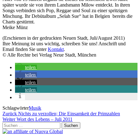
später wurde sie von ihrem Landsmann Milow entdeckt. In ihren
Songs verbinden sich Pop, Reggae und Soul zu einer spritzigen
Mischung. Ihr Debütalbum „Selah Sue“ hat in Belgien bereits die
Charts gestürmt.
Meike Münz
(Erschienen in der gedruckten Neuen Stadt, Juli/August 2011)
Ihre Meinung ist uns wichtig, schreiben Sie uns! Anschrift und
Email finden Sie unter
Kontakt
.
© Alle Rechte bei Verlag Neue Stadt, München
teilen
teilen
teilen
teilen
Schlagwörter
Musik
Beitragsnavigation
Vorheriger
Zurück
Nichts zu verzollen; Die Einsamkeit der Primzahlen
Beitrag
Nächster
Weiter
Wort des Lebens – Juli 2011
Beitrag
Suchen
nach: