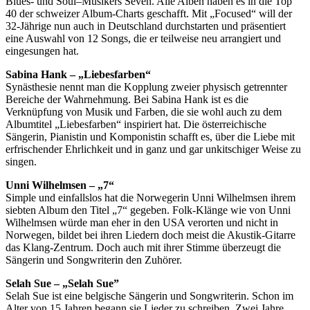
Blues- und Soul–Musikers Seven. Alle Alben haben es in die Top
40 der schweizer Album-Charts geschafft. Mit „Focused“ will der
32-Jährige nun auch in Deutschland durchstarten und präsentiert
eine Auswahl von 12 Songs, die er teilweise neu arrangiert und
eingesungen hat.
Sabina Hank – „Liebesfarben“
Synästhesie nennt man die Kopplung zweier physisch getrennter
Bereiche der Wahrnehmung. Bei Sabina Hank ist es die
Verknüpfung von Musik und Farben, die sie wohl auch zu dem
Albumtitel „Liebesfarben“ inspiriert hat. Die österreichische
Sängerin, Pianistin und Komponistin schafft es, über die Liebe mit
erfrischender Ehrlichkeit und in ganz und gar unkitschiger Weise zu
singen.
Unni Wilhelmsen – „7“
Simple und einfallslos hat die Norwegerin Unni Wilhelmsen ihrem
siebten Album den Titel „7“ gegeben. Folk-Klänge wie von Unni
Wilhelmsen würde man eher in den USA verorten und nicht in
Norwegen, bildet bei ihren Liedern doch meist die Akustik-Gitarre
das Klang-Zentrum. Doch auch mit ihrer Stimme überzeugt die
Sängerin und Songwriterin den Zuhörer.
Selah Sue – „Selah Sue”
Selah Sue ist eine belgische Sängerin und Songwriterin. Schon im
Alter von 15 Jahren begann sie Lieder zu schreiben. Zwei Jahre