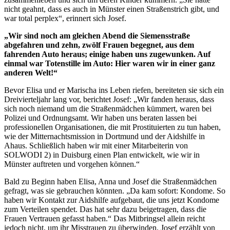
nicht geahnt, dass es auch in Münster einen Straßenstrich gibt, und
war total perplex“, erinnert sich Josef.
„Wir sind noch am gleichen Abend die Siemensstraße
abgefahren und zehn, zwölf Frauen begegnet, aus dem
fahrenden Auto heraus; einige haben uns zugewunken. Auf
einmal war Totenstille im Auto: Hier waren wir in einer ganz
anderen Welt!“
Bevor Elisa und er Marischa ins Leben riefen, bereiteten sie sich ein
Dreivierteljahr lang vor, berichtet Josef: „Wir fanden heraus, dass
sich noch niemand um die Straßenmädchen kümmert, waren bei
Polizei und Ordnungsamt. Wir haben uns beraten lassen bei
professionellen Organisationen, die mit Prostituierten zu tun haben,
wie der Mitternachtsmission in Dortmund und der Aidshilfe in
Ahaus. Schließlich haben wir mit einer Mitarbeiterin von
SOLWODI 2) in Duisburg einen Plan entwickelt, wie wir in
Münster auftreten und vorgehen können.“
Bald zu Beginn haben Elisa, Anna und Josef die Straßenmädchen
gefragt, was sie gebrauchen könnten. „Da kam sofort: Kondome. So
haben wir Kontakt zur Aidshilfe aufgebaut, die uns jetzt Kondome
zum Verteilen spendet. Das hat sehr dazu beigetragen, dass die
Frauen Vertrauen gefasst haben.“ Das Mitbringsel allein reicht
jedoch nicht, um ihr Misstrauen zu überwinden. Josef erzählt von