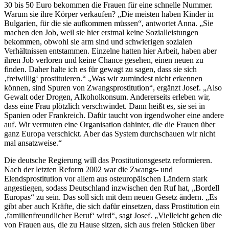
30 bis 50 Euro bekommen die Frauen für eine schnelle Nummer.
Warum sie ihre Körper verkaufen? „Die meisten haben Kinder in
Bulgarien, für die sie aufkommen müssen“, antwortet Anna. „Sie
machen den Job, weil sie hier erstmal keine Sozialleistungen
bekommen, obwohl sie arm sind und schwierigen sozialen
Verhältnissen entstammen. Einzelne hatten hier Arbeit, haben aber
ihren Job verloren und keine Chance gesehen, einen neuen zu
finden. Daher halte ich es für gewagt zu sagen, dass sie sich
‚freiwillig‘ prostituieren.“ „Was wir zumindest nicht erkennen
können, sind Spuren von Zwangsprostitution“, ergänzt Josef. „Also
Gewalt oder Drogen, Alkoholkonsum. Andererseits erleben wir,
dass eine Frau plötzlich verschwindet. Dann heißt es, sie sei in
Spanien oder Frankreich. Dafür taucht von irgendwoher eine andere
auf. Wir vermuten eine Organisation dahinter, die die Frauen über
ganz Europa verschickt. Aber das System durchschauen wir nicht
mal ansatzweise.“
Die deutsche Regierung will das Prostitutionsgesetz reformieren.
Nach der letzten Reform 2002 war die Zwangs- und
Elendsprostitution vor allem aus osteuropäischen Ländern stark
angestiegen, sodass Deutschland inzwischen den Ruf hat, „Bordell
Europas“ zu sein. Das soll sich mit dem neuen Gesetz ändern. „Es
gibt aber auch Kräfte, die sich dafür einsetzen, dass Prostitution ein
‚familienfreundlicher Beruf‘ wird“, sagt Josef. „Vielleicht gehen die
von Frauen aus, die zu Hause sitzen, sich aus freien Stücken über