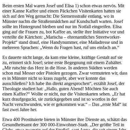
Beim ersten Mal waren Josef und Elisa 1) schon etwas nervös. Mit
einer Kanne Kaffee und einem Päckchen Visitenkarten hatten sie
sich auf den Weg gemacht: Die Siemensstraße entlang, wo in
Münster nachts die Straßenmädchen auf Kundschaft warten. Josef
sollte im Hintergrund bleiben und nur im Notfall eingreifen. Elisa
ging auf die Frauen zu, bot Kaffee an, stellte ihre Initiative vor und
verteilte die Kärtchen: „Marischa – ehrenamtliches Streetworker-
Projekt“ stand drauf, eine Handynummer, eine Mailadresse und in
mehreren Sprachen: „Wenn du Fragen hast, ruf uns einfach an.“
Es dauerte nicht lange, da kam eine kleine, kräftige Gestalt auf sie
zu, erinnert sich Josef; seine erste Begegnung mit einem Zuhälter.
„Mir rutschte das Herz in die Hose. In anderen Städten werden
schon mal Messer oder Pistolen gezogen. Zwar vermuteten wir, dass
es in Münster nicht so krass zugeht, aber wer konnte das
ausschließen? Ich habe ihn direkt angesprochen“, erzählt Josef, der
Theologie studiert hat: „Hallo, guten Abend! Möchten Sie auch
einen Kaffee?“ Wollte er nicht, nur die Visitenkarten sehen. „Er hat
kurz draufgeguckt, sie zurückgegeben und ist so wortlos in der
Nacht verschwunden, wie er gekommen war.“ – Das „erste Mal“ ist
fast zwei Jahre her.
Etwa 400 Prostituierte bieten in Münster ihre Dienste an, schätzt das
Gesundheitsamt der 300 000-Einwohner-Stadt. „Der größte Teil in
Clubs, etwa zwanzig auf der Straße“, sagt Anna, die seit einem Jahr