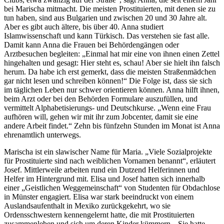
bei Marischa mitmacht. Die meisten Prostituierten, mit denen sie zu
tun haben, sind aus Bulgarien und zwischen 20 und 30 Jahre alt.
Aber es gibt auch ältere, bis über 40. Anna studiert
Islamwissenschaft und kann Türkisch. Das verstehen sie fast alle.
Damit kann Anna die Frauen bei Behördengängen oder
Arztbesuchen begleiten: „Einmal hat mir eine von ihnen einen Zettel
hingehalten und gesagt: Hier steht es, schau! Aber sie hielt ihn falsch
herum. Da habe ich erst gemerkt, dass die meisten Straßenmädchen
gar nicht lesen und schreiben können!“ Die Folge ist, dass sie sich
im täglichen Leben nur schwer orientieren können. Anna hilft ihnen,
beim Arzt oder bei den Behörden Formulare auszufüllen, und
vermittelt Alphabetisierungs- und Deutschkurse. „Wenn eine Frau
aufhören will, gehen wir mit ihr zum Jobcenter, damit sie eine
andere Arbeit findet.“ Zehn bis fünfzehn Stunden im Monat ist Anna
ehrenamtlich unterwegs.
Marischa ist ein slawischer Name für Maria. „Viele Sozialprojekte
für Prostituierte sind nach weiblichen Vornamen benannt“, erläutert
Josef. Mittlerweile arbeiten rund ein Dutzend Helferinnen und
Helfer im Hintergrund mit. Elisa und Josef hatten sich innerhalb
einer „Geistlichen Weggemeinschaft“ von Studenten für Obdachlose
in Münster engagiert. Elisa war stark beeindruckt von einem
Auslandsaufenthalt in Mexiko zurückgekehrt, wo sie
Ordensschwestern kennengelernt hatte, die mit Prostituierten
zusammenleben und sich um deren Kinder kümmern. „Sie hatte