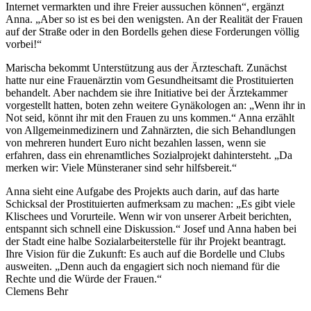
Internet vermarkten und ihre Freier aussuchen können“, ergänzt
Anna. „Aber so ist es bei den wenigsten. An der Realität der Frauen
auf der Straße oder in den Bordells gehen diese Forderungen völlig
vorbei!“
Marischa bekommt Unterstützung aus der Ärzteschaft. Zunächst
hatte nur eine Frauenärztin vom Gesundheitsamt die Prostituierten
behandelt. Aber nachdem sie ihre Initiative bei der Ärztekammer
vorgestellt hatten, boten zehn weitere Gynäkologen an: „Wenn ihr in
Not seid, könnt ihr mit den Frauen zu uns kommen.“ Anna erzählt
von Allgemeinmedizinern und Zahnärzten, die sich Behandlungen
von mehreren hundert Euro nicht bezahlen lassen, wenn sie
erfahren, dass ein ehrenamtliches Sozialprojekt dahintersteht. „Da
merken wir: Viele Münsteraner sind sehr hilfsbereit.“
Anna sieht eine Aufgabe des Projekts auch darin, auf das harte
Schicksal der Prostituierten aufmerksam zu machen: „Es gibt viele
Klischees und Vorurteile. Wenn wir von unserer Arbeit berichten,
entspannt sich schnell eine Diskussion.“ Josef und Anna haben bei
der Stadt eine halbe Sozialarbeiterstelle für ihr Projekt beantragt.
Ihre Vision für die Zukunft: Es auch auf die Bordelle und Clubs
ausweiten. „Denn auch da engagiert sich noch niemand für die
Rechte und die Würde der Frauen.“
Clemens Behr