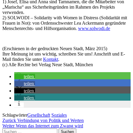
1) Josef, Elisa und Anna sind Tarnnamen, die die Mitarbeiter von
„Marischa“ aus Sicherheitsgründen im Rahmen des Projekts
verwenden.
2) SOLWODI – Solidarity with Women in Distress (Solidarität mit
Frauen in Not): von Ordensschwester Lea Ackermann gegründete
Menschenrechts- und Hilfsorganisation.
www.solwodi.de
(Erschienen in der gedruckten Neuen Stadt, März 2015)
Ihre Meinung ist uns wichtig, schreiben Sie uns! Anschrift und E-
Mail finden Sie unter
Kontakt
.
(c) Alle Rechte bei Verlag Neue Stadt, München
teilen
teilen
teilen
teilen
Schlagwörter
Gesellschaft
Soziales
Beitragsnavigation
Vorheriger
Zurück
Verbindung von Politik und Werten
Beitrag
Nächster
Weiter
Wenn das Internet zum Zwang wird
Beitrag
Suchen