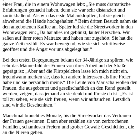
einer Frau, die in einem Wohnwagen lebt: „Sie muss dramatische
Erfahrungen gemacht haben, denn sie war sehr distanziert und
zurückhaltend. Als wir das erste Mal anklopften, hat sie gleich
abwehrend die Hände hochgehalten.“ Beim dritten Besuch nahm sie
den angebotenen Kaffee an. Später lud sie die Streetworker in den
Wohnwagen ein: „Da hat alles rot geblinkt, lauter Herzchen. Wir
saßen auf ihrer roten Matratze und haben nur zugehört. Sie hat die
ganze Zeit erzählt. Es war bewegend, wie sie sich schrittweise
geöffnet und die Angst vor uns abgelegt hat.“
Bei den ersten Begegnungen bekam der 34-Jährige zu spüren, wie
sehr das Männerbild der Frauen von ihrer Arbeit auf der Straße
geprägt ist: „Aber auf die Flirtspielchen lasse ich mich nicht ein.
Irgendwann merken sie, dass ich andere Interessen als ihre Freier
habe und sie persönlich meine.“ Die Leute von Marischa wollen den
Frauen, die ausgebeutet und gesellschaftlich an den Rand gestellt
werden, zeigen, dass jemand an sie denkt und für sie da ist. „Es ist
toll zu sehen, wie sie sich freuen, wenn wir auftauchen. Letztlich
sind wir die Beschenkten.“
Manchmal braucht es Monate, bis die Streetworker das Vertrauen
der Frauen gewinnen. Dann aber erzählen sie von zerbrochenen
Familien, schamlosen Freiern und grober Gewalt: Geschichten, die
an die Nieren gehen.