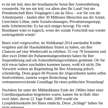
es tut mir leid, dass der brasilianische Senat Ihre Amtsenthebung
vorantreibt. Sie tun mir leid, vor allem aber Ihr Land! Seit der
Präsidentschaft Ihres Vorgängers Lula da Silva – wie Sie von der
Arbeiterpartei – fanden über 30 Millionen Menschen aus der Armut.
Gerechtere Löhne, mehr Sozialwohnungen, Privatisierungsstopp,
mehr Arbeiterrechte: Es hat sich einiges bewegt. Für viele
Brasilianer wäre es tragisch, wenn der soziale Fortschritt nun wieder
zurückgedreht würde!
Ihnen wird vorgeworfen, im Wahlkampf 2014 unerlaubte Kredite
vergeben und die Haushaltsbilanz frisiert zu haben, um Ihre
Chancen auf eine Wiederwahl zu erhöhen. 55 von 78 Senatoren und
über zwei Drittel der Parlamentsabgeordneten haben für Ihre
Suspendierung und ein Amtsenthebungsverfahren gestimmt. Ob Sie
sich etwas haben zuschulden kommen lassen, weiß ich nicht. Die
Vorwürfe wirken als Begründung für Ihre Absetzung jedoch
scheinheilig. Denn gegen 60 Prozent der Abgeordneten laufen selbst
Strafverfahren, zumeist wegen Bestechung: keine
vertrauenserweckende Grundlage für einen politischen Neuanfang!
Nachdem Sie unter der Militärdiktatur Ende der 1960er-Jahre einer
Guerillaorganisation beigetreten waren, kamen Sie in Haft: über
zwei Jahre, davon 22 Tage Folter. 2009 wurde ein
Lymphdrüsenkrebs bei Ihnen entdeckt. Diese „Schläge“ haben Sie
nicht gebremst.