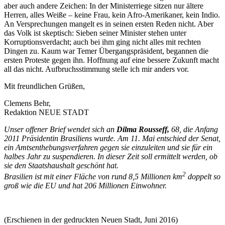
aber auch andere Zeichen: In der Ministerriege sitzen nur ältere
Herren, alles Weiße – keine Frau, kein Afro-Amerikaner, kein Indio.
An Versprechungen mangelt es in seinen ersten Reden nicht. Aber
das Volk ist skeptisch: Sieben seiner Minister stehen unter
Korruptionsverdacht; auch bei ihm ging nicht alles mit rechten
Dingen zu. Kaum war Temer Übergangspräsident, begannen die
ersten Proteste gegen ihn. Hoffnung auf eine bessere Zukunft macht
all das nicht. Aufbruchsstimmung stelle ich mir anders vor.
Mit freundlichen Grüßen,
Clemens Behr,
Redaktion NEUE STADT
Unser offener Brief wendet sich an
Dilma Rousseff,
68, die Anfang
2011 Präsidentin Brasiliens wurde. Am 11. Mai entschied der Senat,
ein Amtsenthebungsverfahren gegen sie einzuleiten und sie für ein
halbes Jahr zu suspendieren. In dieser Zeit soll ermittelt werden, ob
sie den Staatshaushalt geschönt hat.
2
Brasilien ist mit einer Fläche von rund 8,5 Millionen km
doppelt so
groß wie die EU und hat 206 Millionen Einwohner.
(Erschienen in der gedruckten Neuen Stadt, Juni 2016)