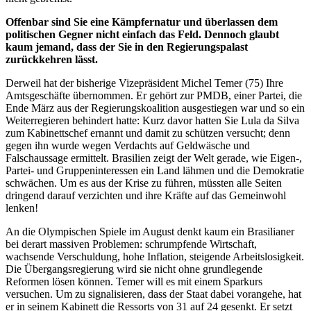
Offenbar sind Sie eine Kämpfernatur und überlassen dem
politischen Gegner nicht einfach das Feld. Dennoch glaubt
kaum jemand, dass der Sie in den Regierungspalast
zurückkehren lässt.
Derweil hat der bisherige Vizepräsident Michel Temer (75) Ihre
Amtsgeschäfte übernommen. Er gehört zur PMDB, einer Partei, die
Ende März aus der Regierungskoalition ausgestiegen war und so ein
Weiterregieren behindert hatte: Kurz davor hatten Sie Lula da Silva
zum Kabinettschef ernannt und damit zu schützen versucht; denn
gegen ihn wurde wegen Verdachts auf Geldwäsche und
Falschaussage ermittelt. Brasilien zeigt der Welt gerade, wie Eigen-,
Partei- und Gruppeninteressen ein Land lähmen und die Demokratie
schwächen. Um es aus der Krise zu führen, müssten alle Seiten
dringend darauf verzichten und ihre Kräfte auf das Gemeinwohl
lenken!
An die Olympischen Spiele im August denkt kaum ein Brasilianer
bei derart massiven Problemen: schrumpfende Wirtschaft,
wachsende Verschuldung, hohe Inflation, steigende Arbeitslosigkeit.
Die Übergangsregierung wird sie nicht ohne grundlegende
Reformen lösen können. Temer will es mit einem Sparkurs
versuchen. Um zu signalisieren, dass der Staat dabei vorangehe, hat
er in seinem Kabinett die Ressorts von 31 auf 24 gesenkt. Er setzt