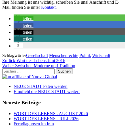
Ihre Meinung ist uns wichtig, schreiben Sie uns! Anschrift und E-
Mail finden Sie unter
Kontakt
.
teilen
teilen
teilen
teilen
Schlagwörter
Gesellschaft
Menschenrechte
Politik
Wirtschaft
Beitragsnavigation
Vorheriger
Zurück
Wort des Lebens Juni 2016
Beitrag
Nächster
Weiter
Zwischen Moderne und Tradition
Beitrag
Suchen
nach:
NEUE STADT-Paten werden
Empfiehl die NEUE STADT weiter!
Neueste Beiträge
WORT DES LEBENS . AUGUST 2026
WORT DES LEBENS . JULI 2026
Ferndiagnosen im Iran