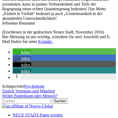
zuzumuten, kann in punkto Verbundenheit und Tiefe der
Begegnung einen echten Quantensprung bedeuten! Das Motto
„Einheit in Vielfalt“ bedeutet ja auch „Gemeinsamkeit in der
akzeptierten Unterschiedlichkeit“.
Sebastian Baumann
(Erschienen in der gedruckten Neuen Stadt, November 2016)
Ihre Meinung ist uns wichtig, schreiben Sie uns! Anschrift und E-
Mail finden Sie unter
Kontakt.
teilen
teilen
teilen
teilen
Schlagwörter
Psychologie
Beitragsnavigation
Vorheriger
Zurück
Vertrauen und Mitarbeit
Beitrag
Nächster
Weiter
Papierkram oder Mensch?
Beitrag
Suchen
nach:
NEUE STADT-Paten werden