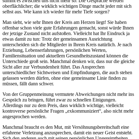
stimmt es zwischen uns nicht mehr so: Die Gespräche werden
oberflächlicher; die wirklich wichtigen Dinge macht jeder mit sich
selbst aus. Wie kann ich wieder für mehr Tiefe sorgen?
Man sieht, wie sehr Ihnen der Kreis am Herzen liegt! Sie haben
offenbar schon viele gute Erfahrungen gemacht, sonst würde Ihnen
der jetzige Zustand nicht aufstoßen. Vielleicht hat Ihr Eindruck ja
etwas damit zu tun: Trotz der gemeinsamen Ausrichtung
unterscheiden sich die Mitglieder in Ihrem Kreis natürlich. Je nach
Erziehung, Lebenserfahrungen, persönlichen Werten,
Familiensituation und aktuellem Gesundheitszustand können die
Unterschiede groß sein. Manchmal denken wir, dass nur die gleiche
Sicht aller zur Verbundenheit führt. Das Ansprechen
unterschiedlicher Sichtweisen und Empfindungen, die auch stehen
gelassen werden dürfen, ohne eine gemeinsame Linie finden zu
müssen, fällt dann schwer.
Von der Gruppenmeinung vermutete Abweichungen nicht mehr ins
Gespräch zu bringen, führt zwar zu schnellen Einigungen.
Allerdings nur zu dem Preis, dass wirklich wichtige, vielleicht
kontroverse persönliche Fragen „exkommuniziert“, also nicht mehr
angesprochen werden.
Manchmal braucht es den Mut, mit Versöhnungsbereitschaft eine
erfahrene Verletzung anzusprechen, damit ein neuer Geist entsteht.
Sich den anderen auch mit seinen persönlichen Ungereimtheiten