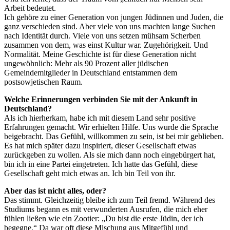
Arbeit bedeutet.
Ich gehöre zu einer Generation von jungen Jüdinnen und Juden, die
ganz verschieden sind. Aber viele von uns machten lange Suchen
nach Identität durch. Viele von uns setzen mühsam Scherben
zusammen von dem, was einst Kultur war. Zugehörigkeit. Und
Normalität. Meine Geschichte ist für diese Generation nicht
ungewöhnlich: Mehr als 90 Prozent aller jüdischen
Gemeindemitglieder in Deutschland entstammen dem
postsowjetischen Raum.
Welche Erinnerungen verbinden Sie mit der Ankunft in
Deutschland?
Als ich hierherkam, habe ich mit diesem Land sehr positive
Erfahrungen gemacht. Wir erhielten Hilfe. Uns wurde die Sprache
beigebracht. Das Gefühl, willkommen zu sein, ist bei mir geblieben.
Es hat mich später dazu inspiriert, dieser Gesellschaft etwas
zurückgeben zu wollen. Als sie mich dann noch eingebürgert hat,
bin ich in eine Partei eingetreten. Ich hatte das Gefühl, diese
Gesellschaft geht mich etwas an. Ich bin Teil von ihr.
Aber das ist nicht alles, oder?
Das stimmt. Gleichzeitig bleibe ich zum Teil fremd. Während des
Studiums begann es mit verwunderten Ausrufen, die mich eher
fühlen ließen wie ein Zootier: „Du bist die erste Jüdin, der ich
begegne.“ Da war oft diese Mischung aus Mitgefühl und