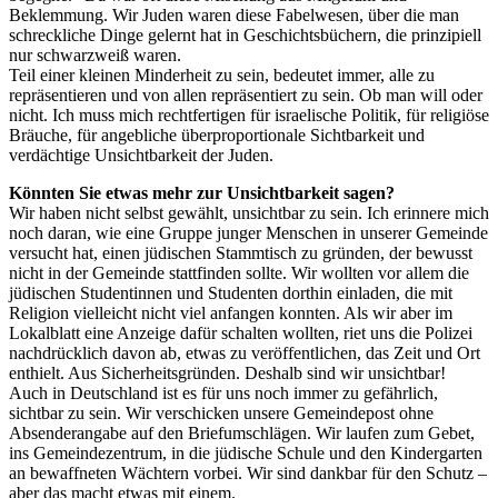
Beklemmung. Wir Juden waren diese Fabelwesen, über die man
schreckliche Dinge gelernt hat in Geschichtsbüchern, die prinzipiell
nur schwarzweiß waren.
Teil einer kleinen Minderheit zu sein, bedeutet immer, alle zu
repräsentieren und von allen repräsentiert zu sein. Ob man will oder
nicht. Ich muss mich rechtfertigen für israelische Politik, für religiöse
Bräuche, für angebliche überproportionale Sichtbarkeit und
verdächtige Unsichtbarkeit der Juden.
Könnten Sie etwas mehr zur Unsichtbarkeit sagen?
Wir haben nicht selbst gewählt, unsichtbar zu sein. Ich erinnere mich
noch daran, wie eine Gruppe junger Menschen in unserer Gemeinde
versucht hat, einen jüdischen Stammtisch zu gründen, der bewusst
nicht in der Gemeinde stattfinden sollte. Wir wollten vor allem die
jüdischen Studentinnen und Studenten dorthin einladen, die mit
Religion vielleicht nicht viel anfangen konnten. Als wir aber im
Lokalblatt eine Anzeige dafür schalten wollten, riet uns die Polizei
nachdrücklich davon ab, etwas zu veröffentlichen, das Zeit und Ort
enthielt. Aus Sicherheitsgründen. Deshalb sind wir unsichtbar!
Auch in Deutschland ist es für uns noch immer zu gefährlich,
sichtbar zu sein. Wir verschicken unsere Gemeindepost ohne
Absenderangabe auf den Briefumschlägen. Wir laufen zum Gebet,
ins Gemeindezentrum, in die jüdische Schule und den Kindergarten
an bewaffneten Wächtern vorbei. Wir sind dankbar für den Schutz –
aber das macht etwas mit einem.