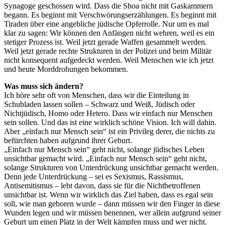
Synagoge geschossen wird. Dass die Shoa nicht mit Gaskammern
begann. Es beginnt mit Verschwörungserzählungen. Es beginnt mit
Tiraden über eine angebliche jüdische Opferrolle. Nur um es mal
klar zu sagen: Wir können den Anfängen nicht wehren, weil es ein
stetiger Prozess ist. Weil jetzt gerade Waffen gesammelt werden.
Weil jetzt gerade rechte Strukturen in der Polizei und beim Militär
nicht konsequent aufgedeckt werden. Weil Menschen wie ich jetzt
und heute Morddrohungen bekommen.
Was muss sich ändern?
Ich höre sehr oft von Menschen, dass wir die Einteilung in
Schubladen lassen sollen – Schwarz und Weiß, Jüdisch oder
Nichtjüdisch, Homo oder Hetero. Dass wir einfach nur Menschen
sein sollen. Und das ist eine wirklich schöne Vision. Ich will dahin.
Aber „einfach nur Mensch sein“ ist ein Privileg derer, die nichts zu
befürchten haben aufgrund ihrer Geburt.
„Einfach nur Mensch sein“ geht nicht, solange jüdisches Leben
unsichtbar gemacht wird. „Einfach nur Mensch sein“ geht nicht,
solange Strukturen von Unterdrückung unsichtbar gemacht werden.
Denn jede Unterdrückung – sei es Sexismus, Rassismus,
Antisemitismus – lebt davon, dass sie für die Nichtbetroffenen
unsichtbar ist. Wenn wir wirklich das Ziel haben, dass es egal sein
soll, wie man geboren wurde – dann müssen wir den Finger in diese
Wunden legen und wir müssen benennen, wer allein aufgrund seiner
Geburt um einen Platz in der Welt kämpfen muss und wer nicht.