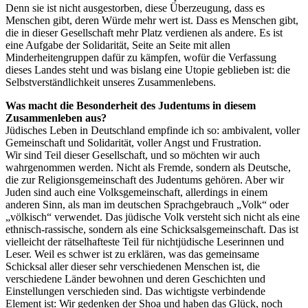
Denn sie ist nicht ausgestorben, diese Überzeugung, dass es
Menschen gibt, deren Würde mehr wert ist. Dass es Menschen gibt,
die in dieser Gesellschaft mehr Platz verdienen als andere. Es ist
eine Aufgabe der Solidarität, Seite an Seite mit allen
Minderheitengruppen dafür zu kämpfen, wofür die Verfassung
dieses Landes steht und was bislang eine Utopie geblieben ist: die
Selbstverständlichkeit unseres Zusammenlebens.
Was macht die Besonderheit des Judentums in diesem
Zusammenleben aus?
Jüdisches Leben in Deutschland empfinde ich so: ambivalent, voller
Gemeinschaft und Solidarität, voller Angst und Frustration.
Wir sind Teil dieser Gesellschaft, und so möchten wir auch
wahrgenommen werden. Nicht als Fremde, sondern als Deutsche,
die zur Religionsgemeinschaft des Judentums gehören. Aber wir
Juden sind auch eine Volksgemeinschaft, allerdings in einem
anderen Sinn, als man im deutschen Sprachgebrauch „Volk“ oder
„völkisch“ verwendet. Das jüdische Volk versteht sich nicht als eine
ethnisch-rassische, sondern als eine Schicksalsgemeinschaft. Das ist
vielleicht der rätselhafteste Teil für nichtjüdische Leserinnen und
Leser. Weil es schwer ist zu erklären, was das gemeinsame
Schicksal aller dieser sehr verschiedenen Menschen ist, die
verschiedene Länder bewohnen und deren Geschichten und
Einstellungen verschieden sind. Das wichtigste verbindende
Element ist: Wir gedenken der Shoa und haben das Glück, noch