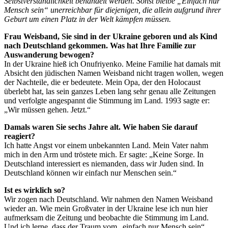
Selbstverständlichkeit behandelt werden. Sonst bleibe „Einfach nur
Mensch sein“ unerreichbar für diejenigen, die allein aufgrund ihrer
Geburt um einen Platz in der Welt kämpfen müssen.
Frau Weisband, Sie sind in der Ukraine geboren und als Kind
nach Deutschland gekommen. Was hat Ihre Familie zur
Auswanderung bewogen?
In der Ukraine hieß ich Onufriyenko. Meine Familie hat damals mit
Absicht den jüdischen Namen Weisband nicht tragen wollen, wegen
der Nachteile, die er bedeutete. Mein Opa, der den Holocaust
überlebt hat, las sein ganzes Leben lang sehr genau alle Zeitungen
und verfolgte angespannt die Stimmung im Land. 1993 sagte er:
„Wir müssen gehen. Jetzt.“
Damals waren Sie sechs Jahre alt. Wie haben Sie darauf
reagiert?
Ich hatte Angst vor einem unbekannten Land. Mein Vater nahm
mich in den Arm und tröstete mich. Er sagte: „Keine Sorge. In
Deutschland interessiert es niemanden, dass wir Juden sind. In
Deutschland können wir einfach nur Menschen sein.“
Ist es wirklich so?
Wir zogen nach Deutschland. Wir nahmen den Namen Weisband
wieder an. Wie mein Großvater in der Ukraine lese ich nun hier
aufmerksam die Zeitung und beobachte die Stimmung im Land.
Und ich lerne, dass der Traum vom „einfach nur Mensch sein“