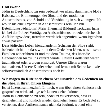
Und zwar?
Jüdin in Deutschland zu sein bedeutet vor allem, durch seine bloße
Existenz die Erinnerungen der Shoa und des modernen
Antisemitismus, von Schuld und Versöhnung in sich zu tragen. Ich
wollte nie eine Expertin in Antisemitismus sein. Ich bin
Beteiligungspädagogin! Mein Thema ist Bildung! Trotzdem halte
ich bei der Polizei Vorträge zu Antisemitismus, trotzdem drehe ich
Aufklärungsvideos, trotzdem werde ich angerufen, wenn irgendwo
etwas passiert.
Dass jüdisches Leben hierzulande im Schatten der Shoa steht,
bedeutet nicht nur, dass wir mit dem Gedenken leben, was unseren
Familien widerfahren ist und mit dem Trauma, das über die
Generationen bis zu uns vererbt wurde. Unsere Großeltern waren
traumatisiert oder wurden ermordet. Unsere Eltern waren
traumatisiert. Unsere Kinder sehen und lernen mit Schrecken, wie
selbstverständlich Antisemitismus noch ist.
Wie mögen da Rufe nach einem Schlussstrich des Gedenken an
die Shoa in Ihren Ohren klingen?
Es ist äußerst schmerzhaft für mich, wenn über einen Schlussstrich
gesprochen wird, solange
wir
keinen ziehen können.
Jüdin in Deutschland zu sein, bedeutet zu verstehen, dass es
geschehen ist und folglich wieder geschehen kann. Es bedeutet zu
verstehen, dass Antisemitismus nicht da beginnt, wo auf eine