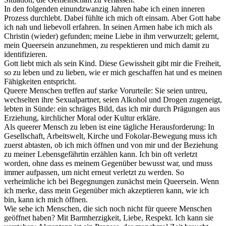
In den folgenden einundzwanzig Jahren habe ich einen inneren
Prozess durchlebt. Dabei fühlte ich mich oft einsam. Aber Gott habe
ich nah und liebevoll erfahren. In seinen Armen habe ich mich als
Christin (wieder) gefunden; meine Liebe in ihm verwurzelt; gelernt,
mein Queersein anzunehmen, zu respektieren und mich damit zu
identifizieren.
Gott liebt mich als sein Kind. Diese Gewissheit gibt mir die Freiheit,
so zu leben und zu lieben, wie er mich geschaffen hat und es meinen
Fähigkeiten entspricht.
Queere Menschen treffen auf starke Vorurteile: Sie seien untreu,
wechselten ihre Sexualpartner, seien Alkohol und Drogen zugeneigt,
lebten in Sünde: ein schräges Bild, das ich mir durch Prägungen aus
Erziehung, kirchlicher Moral oder Kultur erkläre.
Als queerer Mensch zu leben ist eine tägliche Herausforderung: In
Gesellschaft, Arbeitswelt, Kirche und Fokolar-Bewegung muss ich
zuerst abtasten, ob ich mich öffnen und von mir und der Beziehung
zu meiner Lebensgefährtin erzählen kann. Ich bin oft verletzt
worden, ohne dass es meinem Gegenüber bewusst war, und muss
immer aufpassen, um nicht erneut verletzt zu werden. So
verheimliche ich bei Begegnungen zunächst mein Queersein. Wenn
ich merke, dass mein Gegenüber mich akzeptieren kann, wie ich
bin, kann ich mich öffnen.
Wie sehe ich Menschen, die sich noch nicht für queere Menschen
geöffnet haben? Mit Barmherzigkeit, Liebe, Respekt. Ich kann sie