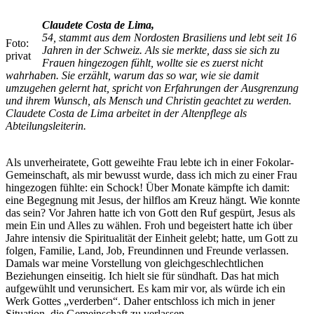
Claudete Costa de Lima,
54, stammt aus dem Nordosten Brasiliens und lebt seit 16
Foto:
Jahren in der Schweiz. Als sie merkte, dass sie sich zu
privat
Frauen hingezogen fühlt, wollte sie es zuerst nicht
wahrhaben. Sie erzählt, warum das so war, wie sie damit
umzugehen gelernt hat, spricht von Erfahrungen der Ausgrenzung
und ihrem Wunsch, als Mensch und Christin geachtet zu werden.
Claudete Costa de Lima arbeitet in der Altenpflege als
Abteilungsleiterin.
Als unverheiratete, Gott geweihte Frau lebte ich in einer Fokolar-
Gemeinschaft, als mir bewusst wurde, dass ich mich zu einer Frau
hingezogen fühlte: ein Schock! Über Monate kämpfte ich damit:
eine Begegnung mit Jesus, der hilflos am Kreuz hängt. Wie konnte
das sein? Vor Jahren hatte ich von Gott den Ruf gespürt, Jesus als
mein Ein und Alles zu wählen. Froh und begeistert hatte ich über
Jahre intensiv die Spiritualität der Einheit gelebt; hatte, um Gott zu
folgen, Familie, Land, Job, Freundinnen und Freunde verlassen.
Damals war meine Vorstellung von gleichgeschlechtlichen
Beziehungen einseitig. Ich hielt sie für sündhaft. Das hat mich
aufgewühlt und verunsichert. Es kam mir vor, als würde ich ein
Werk Gottes „verderben“. Daher entschloss ich mich in jener
Situation, die Gemeinschaft zu verlassen.