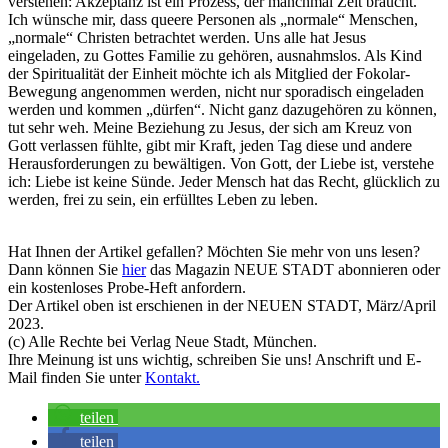
verstehen: Akzeptanz ist ein Prozess, der manchmal Zeit braucht.
Ich wünsche mir, dass queere Personen als „normale“ Menschen,
„normale“ Christen betrachtet werden. Uns alle hat Jesus
eingeladen, zu Gottes Familie zu gehören, ausnahmslos. Als Kind
der Spiritualität der Einheit möchte ich als Mitglied der Fokolar-
Bewegung angenommen werden, nicht nur sporadisch eingeladen
werden und kommen „dürfen“. Nicht ganz dazugehören zu können,
tut sehr weh. Meine Beziehung zu Jesus, der sich am Kreuz von
Gott verlassen fühlte, gibt mir Kraft, jeden Tag diese und andere
Herausforderungen zu bewältigen. Von Gott, der Liebe ist, verstehe
ich: Liebe ist keine Sünde. Jeder Mensch hat das Recht, glücklich zu
werden, frei zu sein, ein erfülltes Leben zu leben.
Hat Ihnen der Artikel gefallen? Möchten Sie mehr von uns lesen?
Dann können Sie
hier
das Magazin NEUE STADT abonnieren oder
ein kostenloses Probe-Heft anfordern.
Der Artikel oben ist erschienen in der NEUEN STADT, März/April
2023.
(c) Alle Rechte bei Verlag Neue Stadt, München.
Ihre Meinung ist uns wichtig, schreiben Sie uns! Anschrift und E-
Mail finden Sie unter
Kon
ta
k
t.
teilen
teilen