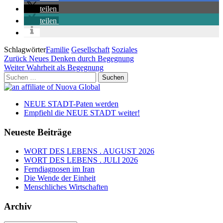
teilen
teilen
Schlagwörter
Familie
Gesellschaft
Soziales
Beitragsnavigation
Vorheriger
Zurück
Neues Denken durch Begegnung
Beitrag
Nächster
Weiter
Wahrheit als Begegnung
Beitrag
Suchen
nach:
NEUE STADT-Paten werden
Empfiehl die NEUE STADT weiter!
Neueste Beiträge
WORT DES LEBENS . AUGUST 2026
WORT DES LEBENS . JULI 2026
Ferndiagnosen im Iran
Die Wende der Einheit
Menschliches Wirtschaften
Archiv