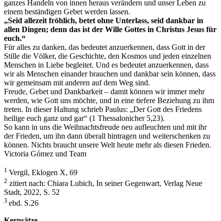
ganzes Handeln von innen heraus verändern und unser Leben zu
einem beständigen Gebet werden lassen.
„Seid allezeit fröhlich, betet ohne Unterlass, seid dankbar in
allen Dingen; denn das ist der Wille Gottes in Christus Jesus für
euch.“
Für alles zu danken, das bedeutet anzuerkennen, dass Gott in der
Stille die Völker, die Geschichte, den Kosmos und jeden einzelnen
Menschen in Liebe begleitet. Und es bedeutet anzuerkennen, dass
wir als Menschen einander brauchen und dankbar sein können, dass
wir gemeinsam mit anderen auf dem Weg sind.
Freude, Gebet und Dankbarkeit – damit können wir immer mehr
werden, wie Gott uns möchte, und in eine tiefere Beziehung zu ihm
treten. In dieser Haltung schrieb Paulus: „Der Gott des Friedens
heilige euch ganz und gar“ (1 Thessalonicher 5,23).
So kann in uns die Weihnachtsfreude neu aufleuchten und mit ihr
der Frieden, um ihn dann überall hintragen und weiterschenken zu
können. Nichts braucht unsere Welt heute mehr als diesen Frieden.
Victoria Gómez und Team
1
Vergil, Eklogen X, 69
2
zitiert nach: Chiara Lubich, In seiner Gegenwart, Verlag Neue
Stadt, 2022, S. 52
3
ebd. S.26
Kernsätze