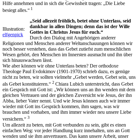
Hilfe annehmen und in sich die Gewissheit tragen: „Die Liebe
1
besiegt alles.“
„Seid allezeit fröhlich, betet ohne Unterlass, seid
dankbar in allen Dingen; denn das ist der Wille
Illustration:
Gottes in Christus Jesus für euch.“
elfgenpick
Durch den Dialog mit Angehörigen anderer
Religionen und Menschen anderer Weltanschauungen können wir
noch besser verstehen, dass das Gebet zutiefst zum menschlichen
Wesen gehört, den Menschen im Innersten ausmacht und ihn über
sich hinauswachsen lässt.
Wie aber können wir ohne Unterlass beten? Der orthodoxe
Theologe Paul Evdokimov (1901-1970) schrieb dazu, es genüge
nicht zu beten, wir sollten vielmehr „Gebet werden, Gebet sein, uns
2
als Gebet konstituieren.“
Chiara Lubich unterstreicht, dass Gebet
ein Gespräch mit Gott ist: „Wir können uns an ihn wenden mit dem
gleichen Vertrauen und der gleichen Zuversicht wie Jesus, der ihn
Abba, lieber Vater nennt. Und wie Jesus können auch wir immer
wieder mit Gott ins Gespräch kommen, ihm sagen, was wir
brauchen und vorhaben, und ihm immer wieder neu unsere Liebe
3
versichern.“
Um allezeit zu beten, mit Gott verbunden zu sein, gibt es einen
einfachen Weg: vor jeder Handlung kurz innehalten, uns an Gott
wenden und sie ihm anvertrauen. Das kann unsere Arbeit, unser