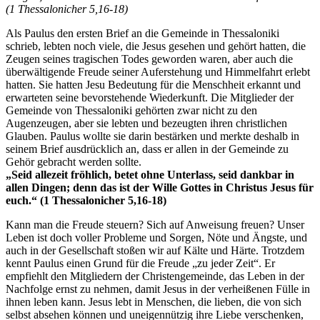
(1 Thessalonicher 5,16-18)
Als Paulus den ersten Brief an die Gemeinde in Thessaloniki
schrieb, lebten noch viele, die Jesus gesehen und gehört hatten, die
Zeugen seines tragischen Todes geworden waren, aber auch die
überwältigende Freude seiner Auferstehung und Himmelfahrt erlebt
hatten. Sie hatten Jesu Bedeutung für die Menschheit erkannt und
erwarteten seine bevorstehende Wiederkunft. Die Mitglieder der
Gemeinde von Thessaloniki gehörten zwar nicht zu den
Augenzeugen, aber sie lebten und bezeugten ihren christlichen
Glauben. Paulus wollte sie darin bestärken und merkte deshalb in
seinem Brief ausdrücklich an, dass er allen in der Gemeinde zu
Gehör gebracht werden sollte.
„Seid allezeit fröhlich, betet ohne Unterlass, seid dankbar in
allen Dingen; denn das ist der Wille Gottes in Christus Jesus für
euch.“ (1 Thessalonicher 5,16-18)
Kann man die Freude steuern? Sich auf Anweisung freuen? Unser
Leben ist doch voller Probleme und Sorgen, Nöte und Ängste, und
auch in der Gesellschaft stoßen wir auf Kälte und Härte. Trotzdem
kennt Paulus einen Grund für die Freude „zu jeder Zeit“. Er
empfiehlt den Mitgliedern der Christengemeinde, das Leben in der
Nachfolge ernst zu nehmen, damit Jesus in der verheißenen Fülle in
ihnen leben kann. Jesus lebt in Menschen, die lieben, die von sich
selbst absehen können und uneigennützig ihre Liebe verschenken,