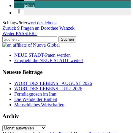
teilen
Schlagwörter
wort des lebens
Beitragsnavigation
Vorheriger
Zurück
9 Fragen an Dorothee Wanzek
Beitrag
Nächster
Weiter
PASSIERT
Beitrag
Suchen
nach:
NEUE STADT-Paten werden
Empfiehl die NEUE STADT weiter!
Neueste Beiträge
WORT DES LEBENS . AUGUST 2026
WORT DES LEBENS . JULI 2026
Ferndiagnosen im Iran
Die Wende der Einheit
Menschliches Wirtschaften
Archiv
Archiv