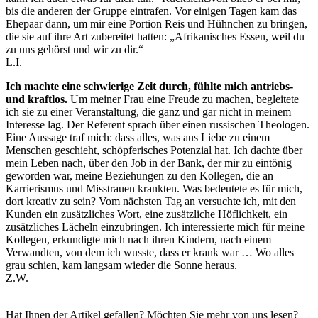
bis die anderen der Gruppe eintrafen. Vor einigen Tagen kam das
Ehepaar dann, um mir eine Portion Reis und Hühnchen zu bringen,
die sie auf ihre Art zubereitet hatten: „Afrikanisches Essen, weil du
zu uns gehörst und wir zu dir.“
L.I.
Ich machte eine schwierige Zeit durch, fühlte mich antriebs-
und kraftlos.
Um meiner Frau eine Freude zu machen, begleitete
ich sie zu einer Veranstaltung, die ganz und gar nicht in meinem
Interesse lag. Der Referent sprach über einen russischen Theologen.
Eine Aussage traf mich: dass alles, was aus Liebe zu einem
Menschen geschieht, schöpferisches Potenzial hat. Ich dachte über
mein Leben nach, über den Job in der Bank, der mir zu eintönig
geworden war, meine Beziehungen zu den Kollegen, die an
Karrierismus und Misstrauen krankten. Was bedeutete es für mich,
dort kreativ zu sein? Vom nächsten Tag an versuchte ich, mit den
Kunden ein zusätzliches Wort, eine zusätzliche Höflichkeit, ein
zusätzliches Lächeln einzubringen. Ich interessierte mich für meine
Kollegen, erkundigte mich nach ihren Kindern, nach einem
Verwandten, von dem ich wusste, dass er krank war … Wo alles
grau schien, kam langsam wieder die Sonne heraus.
Z.W.
Hat Ihnen der Artikel gefallen? Möchten Sie mehr von uns lesen?