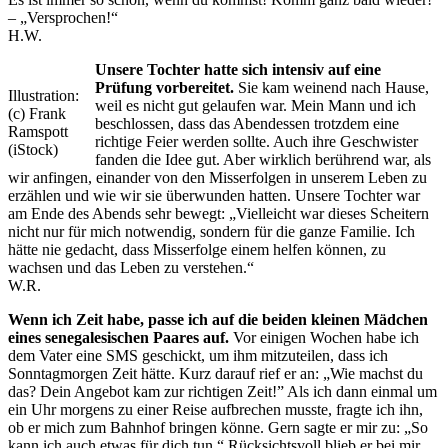
– „Versprochen!“
H.W.
Unsere Tochter hatte sich intensiv auf eine
Prüfung vorbereitet.
Sie kam weinend nach Hause,
Illustration:
weil es nicht gut gelaufen war. Mein Mann und ich
(c) Frank
beschlossen, dass das Abendessen trotzdem eine
Ramspott
richtige Feier werden sollte. Auch ihre Geschwister
(iStock)
fanden die Idee gut. Aber wirklich berührend war, als
wir anfingen, einander von den Misserfolgen in unserem Leben zu
erzählen und wie wir sie überwunden hatten. Unsere Tochter war
am Ende des Abends sehr bewegt: „Vielleicht war dieses Scheitern
nicht nur für mich notwendig, sondern für die ganze Familie. Ich
hätte nie gedacht, dass Misserfolge einem helfen können, zu
wachsen und das Leben zu verstehen.“
W.R.
Wenn ich Zeit habe, passe ich auf die beiden kleinen Mädchen
eines senegalesischen Paares auf.
Vor einigen Wochen habe ich
dem Vater eine SMS geschickt, um ihm mitzuteilen, dass ich
Sonntagmorgen Zeit hätte. Kurz darauf rief er an: „Wie machst du
das? Dein Angebot kam zur richtigen Zeit!” Als ich dann einmal um
ein Uhr morgens zu einer Reise aufbrechen musste, fragte ich ihn,
ob er mich zum Bahnhof bringen könne. Gern sagte er mir zu: „So
kann ich auch etwas für dich tun.“ Rücksichtsvoll blieb er bei mir,