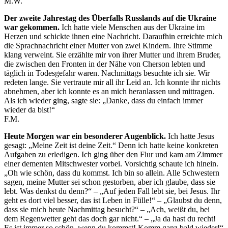
M.W.
Der zweite Jahrestag des Überfalls Russlands auf die Ukraine
war gekommen.
Ich hatte viele Menschen aus der Ukraine im
Herzen und schickte ihnen eine Nachricht. Daraufhin erreichte mich
die Sprachnachricht einer Mutter von zwei Kindern. Ihre Stimme
klang verweint. Sie erzählte mir von ihrer Mutter und ihrem Bruder,
die zwischen den Fronten in der Nähe von Cherson lebten und
täglich in Todesgefahr waren. Nachmittags besuchte ich sie. Wir
redeten lange. Sie vertraute mir all ihr Leid an. Ich konnte ihr nichts
abnehmen, aber ich konnte es an mich heranlassen und mittragen.
Als ich wieder ging, sagte sie: „Danke, dass du einfach immer
wieder da bist!“
F.M.
Heute Morgen war ein besonderer Augenblick.
Ich hatte Jesus
gesagt: „Meine Zeit ist deine Zeit.“ Denn ich hatte keine konkreten
Aufgaben zu erledigen. Ich ging über den Flur und kam am Zimmer
einer dementen Mitschwester vorbei. Vorsichtig schaute ich hinein.
„Oh wie schön, dass du kommst. Ich bin so allein. Alle Schwestern
sagen, meine Mutter sei schon gestorben, aber ich glaube, dass sie
lebt. Was denkst du denn?“ – „Auf jeden Fall lebt sie, bei Jesus. Ihr
geht es dort viel besser, das ist Leben in Fülle!“ – „Glaubst du denn,
dass sie mich heute Nachmittag besucht?“ – „Ach, weißt du, bei
dem Regenwetter geht das doch gar nicht.“ – „Ja da hast du recht!
Es ist immer so schön, wenn du kommst! Komm ganz bald wieder!“