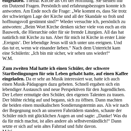
eingeladen.
Thema: Kirche als Ort der Hoffnung. Sie stellten mir
ein Dutzend Fragen. Persönlich und erfahrungsbezogen konnte ich
antworten. Am Ende noch die Frage: „Wie kommt es, dass Sie trotz
der schwierigen Lage der Kirche und all der Skandale so froh und
hoffnungsvoll gestimmt sind?“ Wieder versuchte ich, persönlich zu
antworten: „Beim Wort Kirche denken sicher viele von euch an ein
Bauwerk, die Hierarchie oder für sie fremde Liturgien. All das hat
natürlich mit Kirche zu tun. Aber für mich ist Kirche in erster Linie
‚Ereignis‘. Der lebendige Jesus will sich unter uns ereignen. Und
das tut er, wenn wir einander lieben.“ Nach dem Unterricht kam
eine Schülerin: „Ich bin mir sicher, wir sehen uns wieder!“
W.M.
Zum zweiten Mal hatte ich einen Schüler, der schwere
Startbedingungen für sein Leben gehabt hatte, auf einen Kaffee
eingeladen.
Da er sehr an Musik interessiert war, hatte ich auch
einen Musik-Pädagogen dazu gebeten. Schnell ergaben sich ein
lebendiger Austausch und neue Perspektiven für den Jugendlichen.
Der Lehrer ermutigte den Schüler, den eigenen Talenten zu trauen.
Der blühte richtig auf und begann, sich zu öffnen. Dann machten
die beiden einen musikalischen Sondierungstermin aus. Als wir nach
der Begegnung noch an unseren Fahrrädern standen, schaute der
Schüler mich mit glücklichen Augen an und sagte: „Danke! Was du
da für mich machst, ist alles andere als selbstverständlich!“ Dann
setzte er sich auf sein altes Fahrrad und fuhr davon.