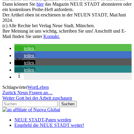
Dann können Sie
hier
das Magazin NEUE STADT abonnieren oder
ein kostenloses Probe-Heft anfordern.
Der Artikel oben ist erschienen in der NEUEN STADT, Mai/Juni
2024.
(c) Alle Rechte bei Verlag Neue Stadt, München.
Ihre Meinung ist uns wichtig, schreiben Sie uns! Anschrift und E-
Mail finden Sie unter
Kontakt.
teilen
teilen
teilen
teilen
Schlagwörter
WortLeben
Beitragsnavigation
Vorheriger
Zurück
Neun Fragen an…
Beitrag
Nächster
Weiter
Gott bei der Arbeit zuschauen
Beitrag
Suchen
nach:
NEUE STADT-Paten werden
Empfiehl die NEUE STADT weiter!