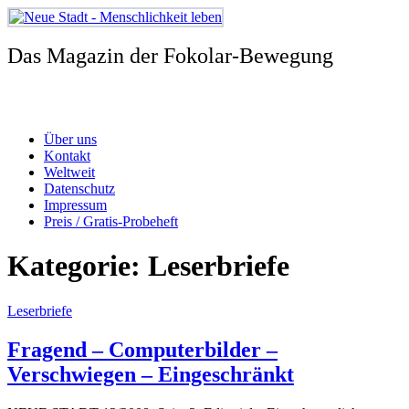
Zum
Inhalt
springen
Das Magazin der Fokolar-Bewegung
Über uns
Kontakt
Weltweit
Datenschutz
Impressum
Preis / Gratis-Probeheft
Kategorie:
Leserbriefe
Leserbriefe
Fragend – Computerbilder –
Verschwiegen – Eingeschränkt