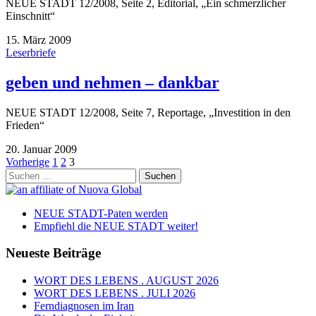
NEUE STADT 12/2008, Seite 2, Editorial, „Ein schmerzlicher
Einschnitt“
15. März 2009
Leserbriefe
geben und nehmen – dankbar
NEUE STADT 12/2008, Seite 7, Reportage, „Investition in den
Frieden“
20. Januar 2009
Seitennummerierung
Vorherige
1
2
3
Suchen
der
nach:
Beiträge
NEUE STADT-Paten werden
Empfiehl die NEUE STADT weiter!
Neueste Beiträge
WORT DES LEBENS . AUGUST 2026
WORT DES LEBENS . JULI 2026
Ferndiagnosen im Iran