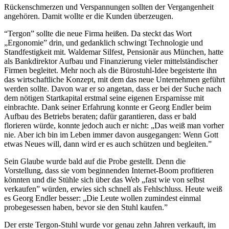
Rückenschmerzen und Verspannungen sollten der Vergangenheit
angehören. Damit wollte er die Kunden überzeugen.
“Tergon” sollte die neue Firma heißen. Da steckt das Wort
„Ergonomie” drin, und gedanklich schwingt Technologie und
Standfestigkeit mit. Waldemar Silfest, Pensionär aus München, hatte
als Bankdirektor Aufbau und Finanzierung vieler mittelständischer
Firmen begleitet. Mehr noch als die Bürostuhl-Idee begeisterte ihn
das wirtschaftliche Konzept, mit dem das neue Unternehmen geführt
werden sollte. Davon war er so angetan, dass er bei der Suche nach
dem nötigen Startkapital erstmal seine eigenen Ersparnisse mit
einbrachte. Dank seiner Erfahrung konnte er Georg Endler beim
Aufbau des Betriebs beraten; dafür garantieren, dass er bald
florieren würde, konnte jedoch auch er nicht: „Das weiß man vorher
nie. Aber ich bin im Leben immer davon ausgegangen: Wenn Gott
etwas Neues will, dann wird er es auch schützen und begleiten.”
Sein Glaube wurde bald auf die Probe gestellt. Denn die
Vorstellung, dass sie vom beginnenden Internet-Boom profitieren
könnten und die Stühle sich über das Web „fast wie von selbst
verkaufen” würden, erwies sich schnell als Fehlschluss. Heute weiß
es Georg Endler besser: „Die Leute wollen zumindest einmal
probegesessen haben, bevor sie den Stuhl kaufen.”
Der erste Tergon-Stuhl wurde vor genau zehn Jahren verkauft, im