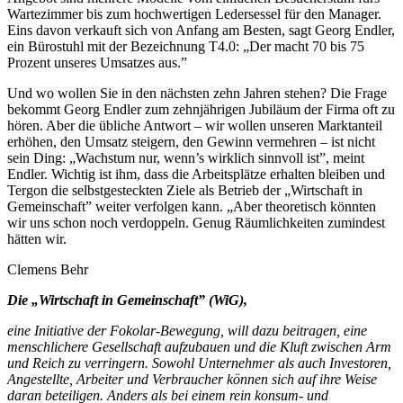
Wartezimmer bis zum hochwertigen Ledersessel für den Manager.
Eins davon verkauft sich von Anfang am Besten, sagt Georg Endler,
ein Bürostuhl mit der Bezeichnung T4.0: „Der macht 70 bis 75
Prozent unseres Umsatzes aus.”
Und wo wollen Sie in den nächsten zehn Jahren stehen? Die Frage
bekommt Georg Endler zum zehnjährigen Jubiläum der Firma oft zu
hören. Aber die übliche Antwort – wir wollen unseren Marktanteil
erhöhen, den Umsatz steigern, den Gewinn vermehren – ist nicht
sein Ding: „Wachstum nur, wenn’s wirklich sinnvoll ist”, meint
Endler. Wichtig ist ihm, dass die Arbeitsplätze erhalten bleiben und
Tergon die selbstgesteckten Ziele als Betrieb der „Wirtschaft in
Gemeinschaft” weiter verfolgen kann. „Aber theoretisch könnten
wir uns schon noch verdoppeln. Genug Räumlichkeiten zumindest
hätten wir.
Clemens Behr
Die „Wirtschaft in Gemeinschaft” (WiG),
eine Initiative der Fokolar-Bewegung, will dazu beitragen, eine
menschlichere Gesellschaft aufzubauen und die Kluft zwischen Arm
und Reich zu verringern. Sowohl Unternehmer als auch Investoren,
Angestellte, Arbeiter und Verbraucher können sich auf ihre Weise
daran beteiligen. Anders als bei einem rein konsum- und