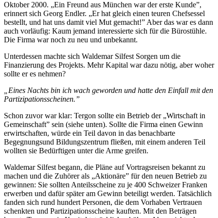
Oktober 2000. „Ein Freund aus München war der erste Kunde”,
erinnert sich Georg Endler. „Er hat gleich einen teuren Chefsessel
bestellt, und hat uns damit viel Mut gemacht!” Aber das war es dann
auch vorläufig: Kaum jemand interessierte sich für die Bürostühle.
Die Firma war noch zu neu und unbekannt.
Unterdessen machte sich Waldemar Silfest Sorgen um die
Finanzierung des Projekts. Mehr Kapital war dazu nötig, aber woher
sollte er es nehmen?
„Eines Nachts bin ich wach geworden und hatte den Einfall mit den
Partizipationsscheinen.”
Schon zuvor war klar: Tergon sollte ein Betrieb der „Wirtschaft in
Gemeinschaft” sein (siehe unten). Sollte die Firma einen Gewinn
erwirtschaften, würde ein Teil davon in das benachbarte
Begegnungsund Bildungszentrum fließen, mit einem anderen Teil
wollten sie Bedürftigen unter die Arme greifen.
Waldemar Silfest begann, die Pläne auf Vortragsreisen bekannt zu
machen und die Zuhörer als „Aktionäre” für den neuen Betrieb zu
gewinnen: Sie sollten Anteilsscheine zu je 400 Schweizer Franken
erwerben und dafür später am Gewinn beteiligt werden. Tatsächlich
fanden sich rund hundert Personen, die dem Vorhaben Vertrauen
schenkten und Partizipationsscheine kauften. Mit den Beträgen