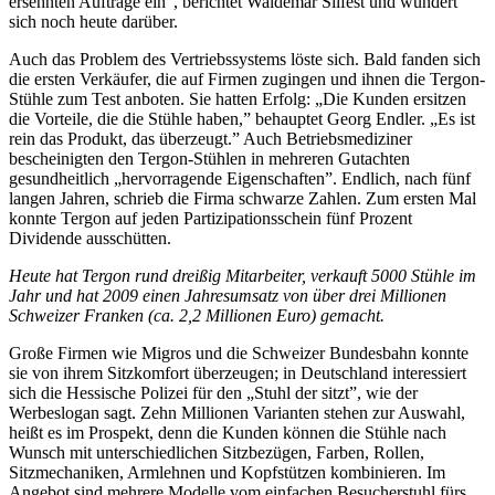
ersehnten Aufträge ein”, berichtet Waldemar Silfest und wundert
sich noch heute darüber.
Auch das Problem des Vertriebssystems löste sich. Bald fanden sich
die ersten Verkäufer, die auf Firmen zugingen und ihnen die Tergon-
Stühle zum Test anboten. Sie hatten Erfolg: „Die Kunden ersitzen
die Vorteile, die die Stühle haben,” behauptet Georg Endler. „Es ist
rein das Produkt, das überzeugt.” Auch Betriebsmediziner
bescheinigten den Tergon-Stühlen in mehreren Gutachten
gesundheitlich „hervorragende Eigenschaften”. Endlich, nach fünf
langen Jahren, schrieb die Firma schwarze Zahlen. Zum ersten Mal
konnte Tergon auf jeden Partizipationsschein fünf Prozent
Dividende ausschütten.
Heute hat Tergon rund dreißig Mitarbeiter, verkauft 5000 Stühle im
Jahr und hat 2009 einen Jahresumsatz von über drei Millionen
Schweizer Franken (ca. 2,2 Millionen Euro) gemacht.
Große Firmen wie Migros und die Schweizer Bundesbahn konnte
sie von ihrem Sitzkomfort überzeugen; in Deutschland interessiert
sich die Hessische Polizei für den „Stuhl der sitzt”, wie der
Werbeslogan sagt. Zehn Millionen Varianten stehen zur Auswahl,
heißt es im Prospekt, denn die Kunden können die Stühle nach
Wunsch mit unterschiedlichen Sitzbezügen, Farben, Rollen,
Sitzmechaniken, Armlehnen und Kopfstützen kombinieren. Im
Angebot sind mehrere Modelle vom einfachen Besucherstuhl fürs