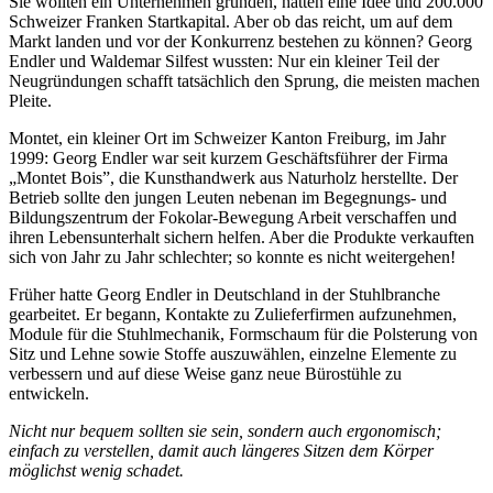
Sie wollten ein Unternehmen gründen, hatten eine Idee und 200.000
Schweizer Franken Startkapital. Aber ob das reicht, um auf dem
Markt landen und vor der Konkurrenz bestehen zu können? Georg
Endler und Waldemar Silfest wussten: Nur ein kleiner Teil der
Neugründungen schafft tatsächlich den Sprung, die meisten machen
Pleite.
Montet, ein kleiner Ort im Schweizer Kanton Freiburg, im Jahr
1999: Georg Endler war seit kurzem Geschäftsführer der Firma
„Montet Bois”, die Kunsthandwerk aus Naturholz herstellte. Der
Betrieb sollte den jungen Leuten nebenan im Begegnungs- und
Bildungszentrum der Fokolar-Bewegung Arbeit verschaffen und
ihren Lebensunterhalt sichern helfen. Aber die Produkte verkauften
sich von Jahr zu Jahr schlechter; so konnte es nicht weitergehen!
Früher hatte Georg Endler in Deutschland in der Stuhlbranche
gearbeitet. Er begann, Kontakte zu Zulieferfirmen aufzunehmen,
Module für die Stuhlmechanik, Formschaum für die Polsterung von
Sitz und Lehne sowie Stoffe auszuwählen, einzelne Elemente zu
verbessern und auf diese Weise ganz neue Bürostühle zu
entwickeln.
Nicht nur bequem sollten sie sein, sondern auch ergonomisch;
einfach zu verstellen, damit auch längeres Sitzen dem Körper
möglichst wenig schadet.