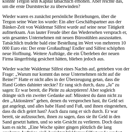
konnte Tergon sein Kapital tatsächlich erhöhen. Aber reichte das,
um die erste Durststrecke zu überwinden?
Wieder waren es zunächst persönliche Beziehungen, über die
Tergon seine Ware los wurde: Ein alter Geschäftspartner aus der
Bänker-Zeit von Waldemar Silfest wurde auf seine neue Tätigkeit
aufmerksam. Aus lauter Freude über das Wiedersehen versprach er,
sein gesamtes Unternehmen mit neuen Bürostühlen auszustatten.
Tatsächlich trudelte bald eine Bestellung im Wert von mehreren 10
000 Euro ein: Der erste Großauftrag! Endler und Silfest schöpften
neue Hoffnung. Weitere Aufträge, die ein Überleben der neuen
Firma längerfristig gesichert hätten, blieben jedoch aus.
Wieder wachte Waldemar Silfest eines Nachts auf, getrieben von der
Frage: „Warum nur kommt das neue Unternehmen nicht auf die
Beine?” Hatte er nicht alles in der Überzeugung getan, dass die
Hand Gottes dahinter steckte? Er rang sich durch, dazu „Ja” zu
sagen: Er war bereit, die Pleite zu akzeptieren! Aber sogleich
drängte sich ein zweiter Gedanke auf: Müsstest du dann nicht zu
den „Aktionären” gehen, denen du versprochen hast, ihr Geld sei
gut angelegt, und alles habe Hand und Fuß, und ihnen eingestehen,
dass du dich geirrt hast? Auch dazu rang er sich durch. Er war
bereit, sie aufzusuchen, ihnen zu sagen, dass sie ihr Geld in den
Sand gesetzt hatten, und so sein Gesicht zu verlieren. Doch dazu
kam es nicht. „Eine Woche später gingen plötzlich die lang