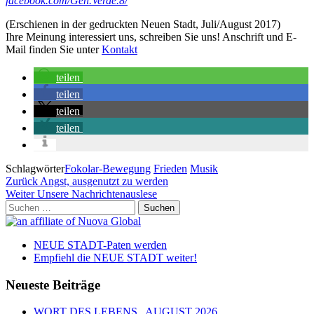
facebook.com/Gen.Verde.8/
(Erschienen in der gedruckten Neuen Stadt, Juli/August 2017)
Ihre Meinung interessiert uns, schreiben Sie uns! Anschrift und E-
Mail finden Sie unter
Kontakt
teilen
teilen
teilen
teilen
Schlagwörter
Fokolar-Bewegung
Frieden
Musik
Beitragsnavigation
Vorheriger
Zurück
Angst, ausgenutzt zu werden
Beitrag
Nächster
Weiter
Unsere Nachrichtenauslese
Beitrag
Suchen
nach:
NEUE STADT-Paten werden
Empfiehl die NEUE STADT weiter!
Neueste Beiträge
WORT DES LEBENS . AUGUST 2026