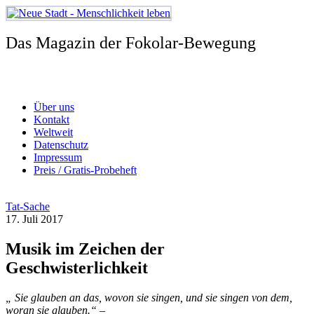
Zum
Inhalt
springen
Das Magazin der Fokolar-Bewegung
Über uns
Kontakt
Weltweit
Datenschutz
Impressum
Preis / Gratis-Probeheft
Tat-Sache
17. Juli 2017
Musik im Zeichen der
Geschwisterlichkeit
„ Sie glauben an das, wovon sie singen, und sie singen von dem,
woran sie glauben.“ –