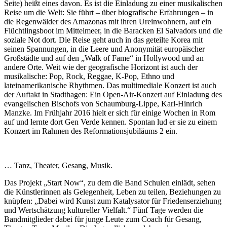
Seite) heißt eines davon. Es ist die Einladung zu einer musikalischen
Reise um die Welt: Sie führt – über biografische Erfahrungen – in
die Regenwälder des Amazonas mit ihren Ureinwohnern, auf ein
Flüchtlingsboot im Mittelmeer, in die Baracken El Salvadors und die
soziale Not dort. Die Reise geht auch in das geteilte Korea mit
seinen Spannungen, in die Leere und Anonymität europäischer
Großstädte und auf den „Walk of Fame“ in Hollywood und an
andere Orte. Weit wie der geografische Horizont ist auch der
musikalische: Pop, Rock, Reggae, K-Pop, Ethno und
lateinamerikanische Rhythmen. Das multimediale Konzert ist auch
der Auftakt in Stadthagen: Ein Open-Air-Konzert auf Einladung des
evangelischen Bischofs von Schaumburg-Lippe, Karl-Hinrich
Manzke. Im Frühjahr 2016 hielt er sich für einige Wochen in Rom
auf und lernte dort Gen Verde kennen. Spontan lud er sie zu einem
Konzert im Rahmen des Reformationsjubiläums 2 ein.
… Tanz, Theater, Gesang, Musik.
Das Projekt „Start Now“, zu dem die Band Schulen einlädt, sehen
die Künstlerinnen als Gelegenheit, Leben zu teilen, Beziehungen zu
knüpfen: „Dabei wird Kunst zum Katalysator für Friedenserziehung
und Wertschätzung kultureller Vielfalt.“ Fünf Tage werden die
Bandmitglieder dabei für junge Leute zum Coach für Gesang,