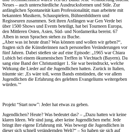
Neues – auch unterschiedliche Ausdrucksformen und Stile. Zur
anfänglichen Spontaneität kam Professionalität; man arbeitete mit
bekannten Musikern, Schauspielern, Bühnenbildnern und
Regisseuren zusammen. Seit ihren Anfängen war Gen Verde bei
über 1500 Shows und Events beteiligt, hat bei Tourneen Europa,
den Mittleren Osten, Asien, Süd- und Nordamerika bereist. 67
Alben in neun Sprachen stehen zu Buche.
„Aber was ist heute dran? Was können und wollen wir geben?“,
fragten sich die Künstlerinnen nach personellen Veränderungen vor
fünf Jahren. Dabei stießen sie auf eine Episode: „1965 war Chiara
Lubich bei einem ökumenischen Treffen in Viechtach (Bayern). Da
sang eine Band der Christusträger 1. Sie war beeindruckt, welche
Wirkung die Lieder auf die Jugendlichen hatten. Zurück in Italien,
träumte sie: ‚Es wäre toll, wenn Bands entstünden, die vor allem
Jugendlichen die Erfahrung des gelebten Evangeliums weitergeben
würden.’“
Projekt “Start now”: Jeder hat etwas zu geben.
Jugendlichen? Heute? Was bedeutet das? – „Dazu hatten wir keine
klaren Ideen. Wir sind jung, aber keine Jugendlichen mehr. Jede
bringt ihre eigene Erfahrung mit. Was bewegt die Jugendlichen in
dieser sich schnell verändernden Welt?“ – So haben sie sich auf