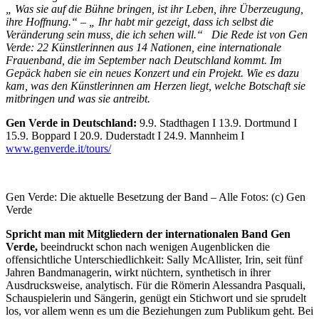
„ Was sie auf die Bühne bringen, ist ihr Leben, ihre Überzeugung,
ihre Hoffnung.“ – „ Ihr habt mir gezeigt, dass ich selbst die
Veränderung sein muss, die ich sehen will.“
Die Rede ist von Gen
Verde: 22 Künstlerinnen aus 14 Nationen, eine internationale
Frauenband, die im September nach Deutschland kommt. Im
Gepäck haben sie ein neues Konzert und ein Projekt. Wie es dazu
kam, was den Künstlerinnen am Herzen liegt, welche Botschaft sie
mitbringen und was sie antreibt.
Gen Verde in Deutschland:
9.9. Stadthagen I 13.9. Dortmund I
15.9. Boppard I 20.9. Duderstadt I 24.9. Mannheim I
www.genverde.it/tours/
Gen Verde: Die aktuelle Besetzung der Band – Alle Fotos: (c) Gen
Verde
Spricht man mit Mitgliedern der internationalen Band Gen
Verde,
beeindruckt schon nach wenigen Augenblicken die
offensichtliche Unterschiedlichkeit: Sally McAllister, Irin, seit fünf
Jahren Bandmanagerin, wirkt nüchtern, synthetisch in ihrer
Ausdrucksweise, analytisch. Für die Römerin Alessandra Pasquali,
Schauspielerin und Sängerin, genügt ein Stichwort und sie sprudelt
los, vor allem wenn es um die Beziehungen zum Publikum geht. Bei