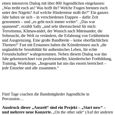
einen intensiven Dialog mit über 800 Jugendlichen eingelassen:
„Was treibt euch an? Was hofft ihr? Welche Fragen brennen euch
unter den Nägeln? Auf welche Hindernisse stoßt ihr?“ Ein ganzes
Jahr haben sie sich – in verschiedenen Etappen – dafür Zeit
genommen – und „es geht noch immer weiter“. „Das war
spannend“, erzählt Sally „und sehr überraschend für mich:
Terrorismus, Klimawandel, der Wunsch nach Miteinander, die
Sehnsucht, die Welt zu verändern, die Erfahrung von Gelähmtsein
und Ausgrenzung. Eine große Bandbreite – keine oberflächlichen
Themen!“ Fast mit Erstaunen haben die Künstlerinnen auch „die
unglaubliche Sensibilität für authentisches Leben, für echte
Freundschaften“ wahrgenommen. Neben diesem Dialog war das
Jahr gekennzeichnet von professioneller, künstlerischer Fortbildung,
Training, Workshops. „Insgesamt hat uns das enorm bereichert –
jede Einzelne und alle zusammen.“
Fünf Tage coachen die Bandmitglieder Jugendliche in
Percussion…
Ausdruck dieser „Auszeit“ sind ein Projekt – „Start now“ –
und mehrere neue Konzerte.
„On the other side“ (Auf der anderen