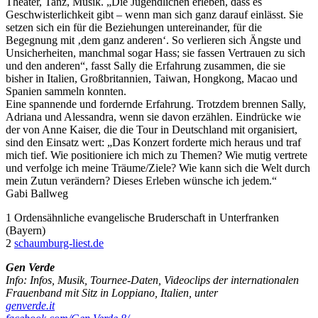
Theater, Tanz, Musik. „Die Jugendlichen erleben, dass es
Geschwisterlichkeit gibt – wenn man sich ganz darauf einlässt. Sie
setzen sich ein für die Beziehungen untereinander, für die
Begegnung mit ‚dem ganz anderen‘. So verlieren sich Ängste und
Unsicherheiten, manchmal sogar Hass; sie fassen Vertrauen zu sich
und den anderen“, fasst Sally die Erfahrung zusammen, die sie
bisher in Italien, Großbritannien, Taiwan, Hongkong, Macao und
Spanien sammeln konnten.
Eine spannende und fordernde Erfahrung. Trotzdem brennen Sally,
Adriana und Alessandra, wenn sie davon erzählen. Eindrücke wie
der von Anne Kaiser, die die Tour in Deutschland mit organisiert,
sind den Einsatz wert: „Das Konzert forderte mich heraus und traf
mich tief. Wie positioniere ich mich zu Themen? Wie mutig vertrete
und verfolge ich meine Träume/Ziele? Wie kann sich die Welt durch
mein Zutun verändern? Dieses Erleben wünsche ich jedem.“
Gabi Ballweg
1 Ordensähnliche evangelische Bruderschaft in Unterfranken
(Bayern)
2
schaumburg-liest.de
Gen Verde
Info: Infos, Musik, Tournee-Daten, Videoclips der internationalen
Frauenband mit Sitz in Loppiano, Italien, unter
genverde.it