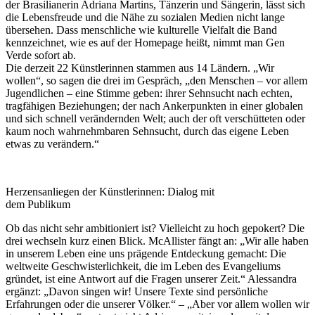
der Brasilianerin Adriana Martins, Tänzerin und Sängerin, lässt sich
die Lebensfreude und die Nähe zu sozialen Medien nicht lange
übersehen. Dass menschliche wie kulturelle Vielfalt die Band
kennzeichnet, wie es auf der Homepage heißt, nimmt man Gen
Verde sofort ab.
Die derzeit 22 Künstlerinnen stammen aus 14 Ländern. „Wir
wollen“, so sagen die drei im Gespräch, „den Menschen – vor allem
Jugendlichen – eine Stimme geben: ihrer Sehnsucht nach echten,
tragfähigen Beziehungen; der nach Ankerpunkten in einer globalen
und sich schnell verändernden Welt; auch der oft verschütteten oder
kaum noch wahrnehmbaren Sehnsucht, durch das eigene Leben
etwas zu verändern.“
Herzensanliegen der Künstlerinnen: Dialog mit
dem Publikum
Ob das nicht sehr ambitioniert ist? Vielleicht zu hoch gepokert? Die
drei wechseln kurz einen Blick. McAllister fängt an: „Wir alle haben
in unserem Leben eine uns prägende Entdeckung gemacht: Die
weltweite Geschwisterlichkeit, die im Leben des Evangeliums
gründet, ist eine Antwort auf die Fragen unserer Zeit.“ Alessandra
ergänzt: „Davon singen wir! Unsere Texte sind persönliche
Erfahrungen oder die unserer Völker.“ – „Aber vor allem wollen wir