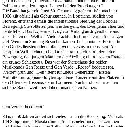
genau das leben“, unterstreicht Adriana, „miteinander, mit dem
Publikum, mit den jungen Leuten bei den Projekttagen.“
Die Band hat gerade ihren 50. Geburtstag gefeiert. Weihnachten
1966 gilt offiziell als Geburtsstunde. In Loppiano, südlich von
Florenz, entstand damals die internationale Siedlung der Fokolar-
Bewegung. Sie sollte zeigen, wie das geht: das Evangelium hier und
heute leben. Das Experiment zog von Anfang an Jugendliche aus
allen Teilen der Welt an. Viele brachten Instrumente mit. Sie sangen
viel: Wenn am Sonntag Besucher kamen, bei spontanen Festen, in
den Gottesdiensten oder einfach, wenn sie zusammensaßen. An
besagtem Weihnachten schenkte Chiara Lubich, Gründerin der
Bewegung, den jungen Männern der Siedlung ein rotes, den Frauen
ein grünes Schlagzeug. Das war der Startschuss der beiden
Musikbands Gen Rosso und Gen Verde: „Rosso“ bedeutet rot,
„verde“ grün und „Gen“ steht für „neue Generation“. Ersten
Auftritten in Loppiano folgten spontane Konzerte auf den Plätzen in
den Orten der Toskana, dann Tourneen. Nach und nach machten
sich die Bands weit über Italien hinaus einen Namen.
Gen Verde “in concert”
Klar, in 50 Jahren ändert sich vieles – auch die Besetzung. Mehr als
144 Sängerinnen, Musikerinnen, Schauspielerinnen, Tänzerinnen
und Technikerinnen waren Teil der Band. Jede Veränderung brachte