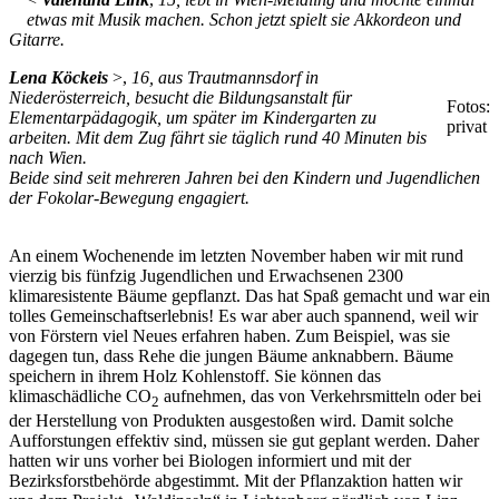
etwas mit Musik machen. Schon jetzt spielt sie Akkordeon und
Gitarre.
Lena Köckeis
>,
16, aus Trautmannsdorf in
Niederösterreich, besucht die Bildungsanstalt für
Fotos:
Elementarpädagogik, um später im Kindergarten zu
privat
arbeiten. Mit dem Zug fährt sie täglich rund 40 Minuten bis
nach Wien.
Beide sind seit mehreren Jahren bei den Kindern und Jugendlichen
der Fokolar-Bewegung engagiert.
An einem Wochenende im letzten November haben wir mit rund
vierzig bis fünfzig Jugendlichen und Erwachsenen 2300
klimaresistente Bäume gepflanzt. Das hat Spaß gemacht und war ein
tolles Gemeinschaftserlebnis! Es war aber auch spannend, weil wir
von Förstern viel Neues erfahren haben. Zum Beispiel, was sie
dagegen tun, dass Rehe die jungen Bäume anknabbern. Bäume
speichern in ihrem Holz Kohlenstoff. Sie können das
klimaschädliche CO
aufnehmen, das von Verkehrsmitteln oder bei
2
der Herstellung von Produkten ausgestoßen wird. Damit solche
Aufforstungen effektiv sind, müssen sie gut geplant werden. Daher
hatten wir uns vorher bei Biologen informiert und mit der
Bezirksforstbehörde abgestimmt. Mit der Pflanzaktion hatten wir