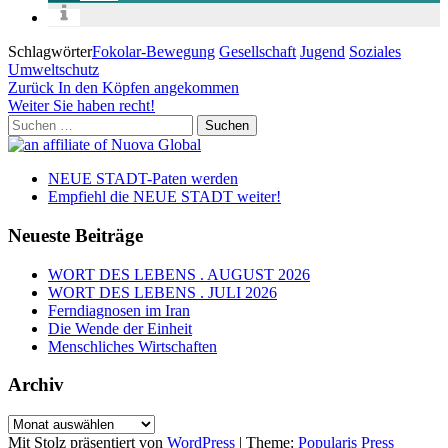
Schlagwörter
Fokolar-Bewegung
Gesellschaft
Jugend
Soziales
Umweltschutz
Beitragsnavigation
Vorheriger
Zurück
In den Köpfen angekommen
Beitrag
Nächster
Weiter
Sie haben recht!
Beitrag
Suchen
nach:
NEUE STADT-Paten werden
Empfiehl die NEUE STADT weiter!
Neueste Beiträge
WORT DES LEBENS . AUGUST 2026
WORT DES LEBENS . JULI 2026
Ferndiagnosen im Iran
Die Wende der Einheit
Menschliches Wirtschaften
Archiv
Archiv
Mit Stolz präsentiert von
WordPress
|
Theme:
Popularis Press