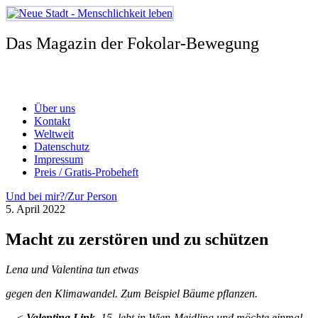
Zum
Inhalt
springen
Das Magazin der Fokolar-Bewegung
Über uns
Kontakt
Weltweit
Datenschutz
Impressum
Preis / Gratis-Probeheft
Und bei mir?/Zur Person
5. April 2022
Macht zu zerstören und zu schützen
Lena und Valentina tun etwas
gegen den Klimawandel. Zum Beispiel Bäume pflanzen.
<
Valentina Link
,
15, lebt in Wien-Meidling und möchte einmal