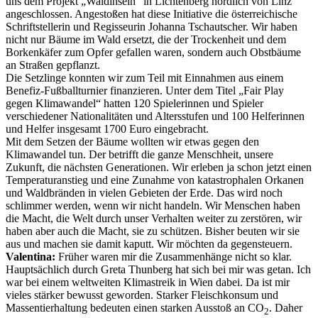
uns dem Projekt „Waldinseln“ in Lichtenberg nördlich von Linz
angeschlossen. Angestoßen hat diese Initiative die österreichische
Schriftstellerin und Regisseurin Johanna Tschautscher. Wir haben
nicht nur Bäume im Wald ersetzt, die der Trockenheit und dem
Borkenkäfer zum Opfer gefallen waren, sondern auch Obstbäume
an Straßen gepflanzt.
Die Setzlinge konnten wir zum Teil mit Einnahmen aus einem
Benefiz-Fußballturnier finanzieren. Unter dem Titel „Fair Play
gegen Klimawandel“ hatten 120 Spielerinnen und Spieler
verschiedener Nationalitäten und Altersstufen und 100 Helferinnen
und Helfer insgesamt 1700 Euro eingebracht.
Mit dem Setzen der Bäume wollten wir etwas gegen den
Klimawandel tun. Der betrifft die ganze Menschheit, unsere
Zukunft, die nächsten Generationen. Wir erleben ja schon jetzt einen
Temperaturanstieg und eine Zunahme von katastrophalen Orkanen
und Waldbränden in vielen Gebieten der Erde. Das wird noch
schlimmer werden, wenn wir nicht handeln. Wir Menschen haben
die Macht, die Welt durch unser Verhalten weiter zu zerstören, wir
haben aber auch die Macht, sie zu schützen. Bisher beuten wir sie
aus und machen sie damit kaputt. Wir möchten da gegensteuern.
Valentina:
Früher waren mir die Zusammenhänge nicht so klar.
Hauptsächlich durch Greta Thunberg hat sich bei mir was getan. Ich
war bei einem weltweiten Klimastreik in Wien dabei. Da ist mir
vieles stärker bewusst geworden. Starker Fleischkonsum und
Massentierhaltung bedeuten einen starken Ausstoß an CO
. Daher
2