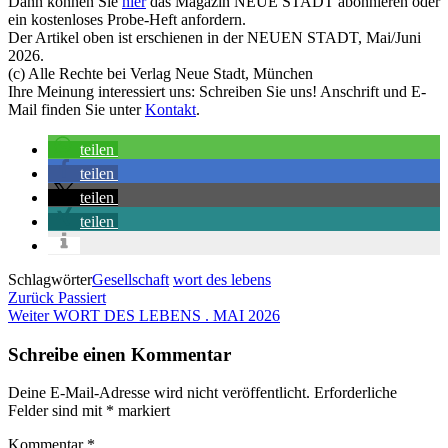
Dann können Sie
hier
das Magazin NEUE STADT abonnieren oder
ein kostenloses Probe-Heft anfordern.
Der Artikel oben ist erschienen in der NEUEN STADT, Mai/Juni
2026.
(c) Alle Rechte bei Verlag Neue Stadt, München
Ihre Meinung interessiert uns: Schreiben Sie uns! Anschrift und E-
Mail finden Sie unter
Kontakt
.
teilen
teilen
teilen
teilen
Schlagwörter
Gesellschaft
wort des lebens
Beitragsnavigation
Vorheriger
Zurück
Passiert
Beitrag
Nächster
Weiter
WORT DES LEBENS . MAI 2026
Beitrag
Schreibe einen Kommentar
Deine E-Mail-Adresse wird nicht veröffentlicht.
Erforderliche
Felder sind mit
*
markiert
Kommentar
*