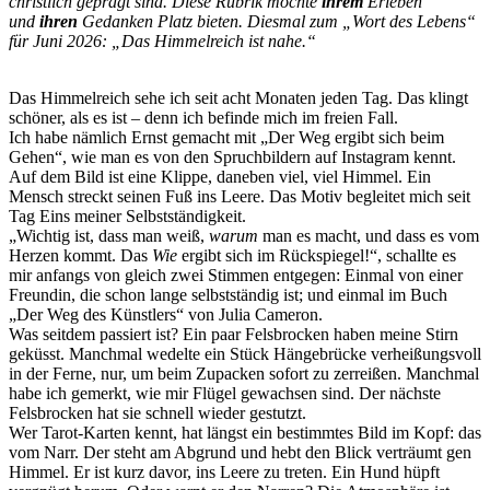
christlich geprägt sind. Diese Rubrik möchte
ihrem
Erleben
und
ihren
Gedanken Platz bieten. Diesmal zum „Wort des Lebens“
für Juni 2026: „Das Himmelreich ist nahe.“
Das Himmelreich sehe ich seit acht Monaten jeden Tag. Das klingt
schöner, als es ist – denn ich befinde mich im freien Fall.
Ich habe nämlich Ernst gemacht mit „Der Weg ergibt sich beim
Gehen“, wie man es von den Spruchbildern auf Instagram kennt.
Auf dem Bild ist eine Klippe, daneben viel, viel Himmel. Ein
Mensch streckt seinen Fuß ins Leere. Das Motiv begleitet mich seit
Tag Eins meiner Selbstständigkeit.
„Wichtig ist, dass man weiß,
warum
man es macht, und dass es vom
Herzen kommt. Das
Wie
ergibt sich im Rückspiegel!“, schallte es
mir anfangs von gleich zwei Stimmen entgegen: Einmal von einer
Freundin, die schon lange selbstständig ist; und einmal im Buch
„Der Weg des Künstlers“ von Julia Cameron.
Was seitdem passiert ist? Ein paar Felsbrocken haben meine Stirn
geküsst. Manchmal wedelte ein Stück Hängebrücke verheißungsvoll
in der Ferne, nur, um beim Zupacken sofort zu zerreißen. Manchmal
habe ich gemerkt, wie mir Flügel gewachsen sind. Der nächste
Felsbrocken hat sie schnell wieder gestutzt.
Wer Tarot-Karten kennt, hat längst ein bestimmtes Bild im Kopf: das
vom Narr. Der steht am Abgrund und hebt den Blick verträumt gen
Himmel. Er ist kurz davor, ins Leere zu treten. Ein Hund hüpft