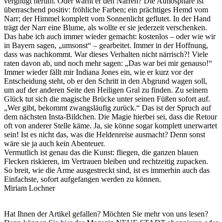
vergnügt herum. Oder warnt er den Narren? Die Atmosphäre ist
überraschend positiv: fröhliche Farben; ein prächtiges Hemd vom
Narr; der Himmel komplett vom Sonnenlicht geflutet. In der Hand
trägt der Narr eine Blume, als wollte er sie jederzeit verschenken.
Das habe ich auch immer wieder gemacht: kostenlos – oder wie wir
in Bayern sagen, „umsonst“ – gearbeitet. Immer in der Hoffnung,
dass was nachkommt. War dieses Verhalten nicht närrisch?! Viele
raten davon ab, und noch mehr sagen: „Das war bei mir genauso!“
Immer wieder fällt mir Indiana Jones ein, wie er kurz vor der
Entscheidung steht, ob er den Schritt in den Abgrund wagen soll,
um auf der anderen Seite den Heiligen Gral zu finden. Zu seinem
Glück tut sich die magische Brücke unter seinen Füßen sofort auf.
„Wer gibt, bekommt zwangsläufig zurück.“ Das ist der Spruch auf
dem nächsten Insta-Bildchen. Die Magie hierbei sei, dass die Retour
oft von anderer Stelle käme. Ja, sie könne sogar komplett unerwartet
sein! Ist es nicht das, was die Heldenreise ausmacht? Denn sonst
wäre sie ja auch kein Abenteuer.
Vermutlich ist genau das die Kunst: fliegen, die ganzen blauen
Flecken riskieren, im Vertrauen bleiben und rechtzeitig zupacken.
So breit, wie die Arme ausgestreckt sind, ist es immerhin auch das
Einfachste, sofort aufgefangen werden zu können.
Miriam Lochner
Hat Ihnen der Artikel gefallen? Möchten Sie mehr von uns lesen?