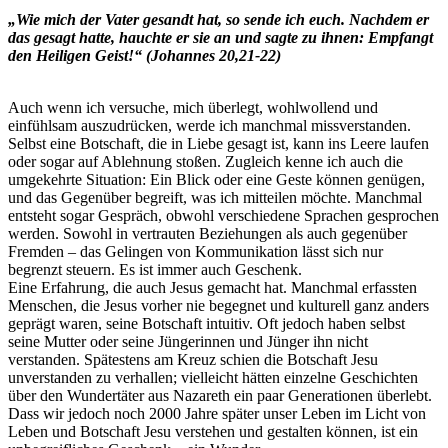
„Wie mich der Vater gesandt hat, so sende ich euch. Nachdem er
das gesagt hatte, hauchte er sie an und sagte zu ihnen: Empfangt
den Heiligen Geist!“ (Johannes 20,21-22)
Auch wenn ich versuche, mich überlegt, wohlwollend und
einfühlsam auszudrücken, werde ich manchmal missverstanden.
Selbst eine Botschaft, die in Liebe gesagt ist, kann ins Leere laufen
oder sogar auf Ablehnung stoßen. Zugleich kenne ich auch die
umgekehrte Situation: Ein Blick oder eine Geste können genügen,
und das Gegenüber begreift, was ich mitteilen möchte. Manchmal
entsteht sogar Gespräch, obwohl verschiedene Sprachen gesprochen
werden. Sowohl in vertrauten Beziehungen als auch gegenüber
Fremden – das Gelingen von Kommunikation lässt sich nur
begrenzt steuern. Es ist immer auch Geschenk.
Eine Erfahrung, die auch Jesus gemacht hat. Manchmal erfassten
Menschen, die Jesus vorher nie begegnet und kulturell ganz anders
geprägt waren, seine Botschaft intuitiv. Oft jedoch haben selbst
seine Mutter oder seine Jüngerinnen und Jünger ihn nicht
verstanden. Spätestens am Kreuz schien die Botschaft Jesu
unverstanden zu verhallen; vielleicht hätten einzelne Geschichten
über den Wundertäter aus Nazareth ein paar Generationen überlebt.
Dass wir jedoch noch 2000 Jahre später unser Leben im Licht von
Leben und Botschaft Jesu verstehen und gestalten können, ist ein