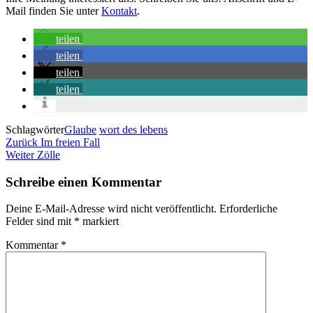
Mail finden Sie unter
Kontakt
.
teilen
teilen
teilen
teilen
Schlagwörter
Glaube
wort des lebens
Beitragsnavigation
Vorheriger
Zurück
Im freien Fall
Beitrag
Nächster
Weiter
Zölle
Beitrag
Schreibe einen Kommentar
Deine E-Mail-Adresse wird nicht veröffentlicht.
Erforderliche
Felder sind mit
*
markiert
Kommentar
*