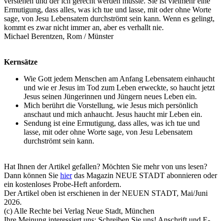
verstehen und der ich gerecht werden müsste. Sie ist vielmehr eine
Ermutigung, dass alles, was ich tue und lasse, mit oder ohne Worte
sage, von Jesu Lebensatem durchströmt sein kann. Wenn es gelingt,
kommt es zwar nicht immer an, aber es verhallt nie.
Michael Berentzen, Rom / Münster
Kernsätze
Wie Gott jedem Menschen am Anfang Lebensatem einhaucht
und wie er Jesus im Tod zum Leben erweckte, so haucht jetzt
Jesus seinen Jüngerinnen und Jüngern neues Leben ein.
Mich berührt die Vorstellung, wie Jesus mich persönlich
anschaut und mich anhaucht. Jesus haucht mir Leben ein.
Sendung ist eine Ermutigung, dass alles, was ich tue und
lasse, mit oder ohne Worte sage, von Jesu Lebensatem
durchströmt sein kann.
Hat Ihnen der Artikel gefallen? Möchten Sie mehr von uns lesen?
Dann können Sie
hier
das Magazin NEUE STADT abonnieren oder
ein kostenloses Probe-Heft anfordern.
Der Artikel oben ist erschienen in der NEUEN STADT, Mai/Juni
2026.
(c) Alle Rechte bei Verlag Neue Stadt, München
Ihre Meinung interessiert uns: Schreiben Sie uns! Anschrift und E-