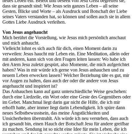
neues Leben ein. Belebt und beseelt von Jesu Geist begreifen sie,
dass sie gesandt sind: Wie Jesus sein ganzes Leben – all seine
Gesten, Blicke und Worte – als Ausdruck und Botschaft der Liebe
seines Vaters verstanden hat, so können und sollen auch sie in allem
Gottes Liebe Ausdruck verleihen.
Von Jesus angehaucht
Mich berührt die Vorstellung, wie Jesus mich persönlich anschaut
und mich anhaucht.
Vielleicht lohnt es sich auch für dich, einen Moment darin zu
verweilen: Jesus haucht mir Leben ein. Eine Meditation, allein oder
mit anderen, kann sich von den Fragen leiten lassen: Wo habe ich
den Atem Jesu zuletzt gespürt, also Momente, die mich aufgerichtet
haben? Was in mir würde ich gerne von Jesus anhauchen und zu
neuem Leben erwecken lassen? Welcher Beziehung täte es gut, mir
vor Augen zu halten, dass auch der oder die andere von Jesus
angehaucht und inspiriert ist?
Das Anhauchen kann auf ganz unterschiedliche Weise geschehen:
durch eine Liedzeile, ein Wort oder eine Geste des Gegenübers oder
im Gebet. Manchmal liegt darin gar nicht die Hilfe, die ich mir
erhofft hatte, aber immer liegt darin Lebendigkeit. Ich spüre dann
neues Selbstbewusstsein, das meine Ängstlichkeiten und
Unsicherheiten überstrahlt. Als würde ich neu verstehen, dass auch
ich gesandt bin, einen Hauch der Botschaft Jesu für andere greifbar
zu machen. Sendung ist so nicht eine Idee für mein Leben, die ich