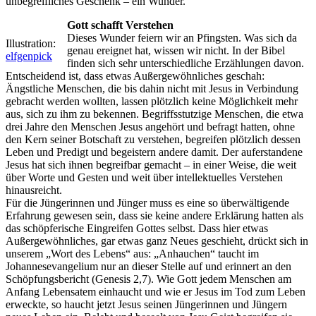
unbegreifliches Geschenk – ein Wunder.
Gott schafft Verstehen
Dieses Wunder feiern wir an Pfingsten. Was sich da
Illustration:
genau ereignet hat, wissen wir nicht. In der Bibel
elfgenpick
finden sich sehr unterschiedliche Erzählungen davon.
Entscheidend ist, dass etwas Außergewöhnliches geschah:
Ängstliche Menschen, die bis dahin nicht mit Jesus in Verbindung
gebracht werden wollten, lassen plötzlich keine Möglichkeit mehr
aus, sich zu ihm zu bekennen. Begriffsstutzige Menschen, die etwa
drei Jahre den Menschen Jesus angehört und befragt hatten, ohne
den Kern seiner Botschaft zu verstehen, begreifen plötzlich dessen
Leben und Predigt und begeistern andere damit. Der auferstandene
Jesus hat sich ihnen begreifbar gemacht – in einer Weise, die weit
über Worte und Gesten und weit über intellektuelles Verstehen
hinausreicht.
Für die Jüngerinnen und Jünger muss es eine so überwältigende
Erfahrung gewesen sein, dass sie keine andere Erklärung hatten als
das schöpferische Eingreifen Gottes selbst. Dass hier etwas
Außergewöhnliches, gar etwas ganz Neues geschieht, drückt sich in
unserem „Wort des Lebens“ aus: „Anhauchen“ taucht im
Johannesevangelium nur an dieser Stelle auf und erinnert an den
Schöpfungsbericht (Genesis 2,7). Wie Gott jedem Menschen am
Anfang Lebensatem einhaucht und wie er Jesus im Tod zum Leben
erweckte, so haucht jetzt Jesus seinen Jüngerinnen und Jüngern