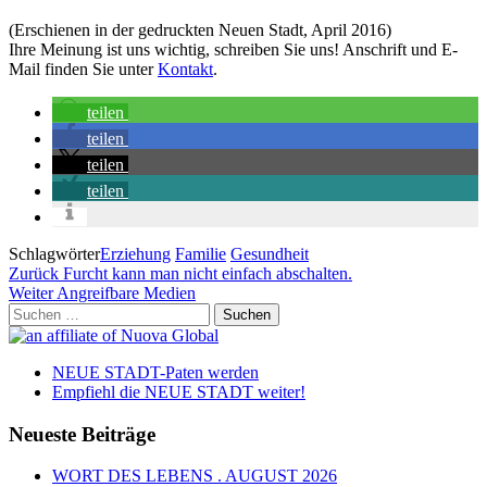
(Erschienen in der gedruckten Neuen Stadt, April 2016)
Ihre Meinung ist uns wichtig, schreiben Sie uns! Anschrift und E-
Mail finden Sie unter
Kontakt
.
teilen
teilen
teilen
teilen
Schlagwörter
Erziehung
Familie
Gesundheit
Beitragsnavigation
Vorheriger
Zurück
Furcht kann man nicht einfach abschalten.
Beitrag
Nächster
Weiter
Angreifbare Medien
Beitrag
Suchen
nach:
NEUE STADT-Paten werden
Empfiehl die NEUE STADT weiter!
Neueste Beiträge
WORT DES LEBENS . AUGUST 2026