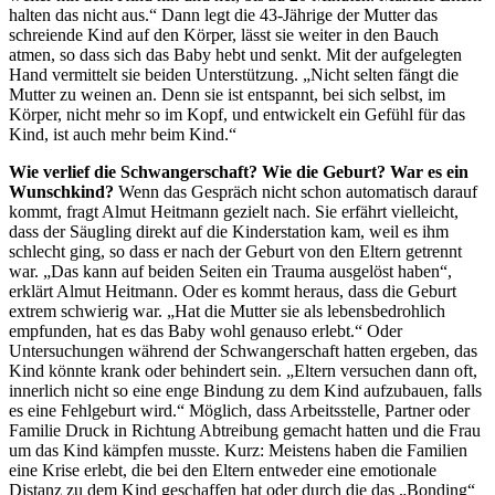
halten das nicht aus.“ Dann legt die 43-Jährige der Mutter das
schreiende Kind auf den Körper, lässt sie weiter in den Bauch
atmen, so dass sich das Baby hebt und senkt. Mit der aufgelegten
Hand vermittelt sie beiden Unterstützung. „Nicht selten fängt die
Mutter zu weinen an. Denn sie ist entspannt, bei sich selbst, im
Körper, nicht mehr so im Kopf, und entwickelt ein Gefühl für das
Kind, ist auch mehr beim Kind.“
Wie verlief die Schwangerschaft? Wie die Geburt? War es ein
Wunschkind?
Wenn das Gespräch nicht schon automatisch darauf
kommt, fragt Almut Heitmann gezielt nach. Sie erfährt vielleicht,
dass der Säugling direkt auf die Kinderstation kam, weil es ihm
schlecht ging, so dass er nach der Geburt von den Eltern getrennt
war. „Das kann auf beiden Seiten ein Trauma ausgelöst haben“,
erklärt Almut Heitmann. Oder es kommt heraus, dass die Geburt
extrem schwierig war. „Hat die Mutter sie als lebensbedrohlich
empfunden, hat es das Baby wohl genauso erlebt.“ Oder
Untersuchungen während der Schwangerschaft hatten ergeben, das
Kind könnte krank oder behindert sein. „Eltern versuchen dann oft,
innerlich nicht so eine enge Bindung zu dem Kind aufzubauen, falls
es eine Fehlgeburt wird.“ Möglich, dass Arbeitsstelle, Partner oder
Familie Druck in Richtung Abtreibung gemacht hatten und die Frau
um das Kind kämpfen musste. Kurz: Meistens haben die Familien
eine Krise erlebt, die bei den Eltern entweder eine emotionale
Distanz zu dem Kind geschaffen hat oder durch die das „Bonding“