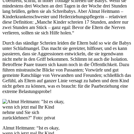
Überdreht, schrill, in hoher Tonlage schreien die Babys. Wenn sie
mindestens drei Wochen an drei Tagen in der Woche drei Stunden
lang brüllen, gelten sie als Schreibabys. Aber Almut Heitmann –
Kinderkrankenschwester und Heilerziehungspflegerin – relativiert
diese Definition: „Manche Kinder schreien 17 Stunden, andere nur
zwei Stunden am Stück – ganz egal: Bevor die Eltern die Nerven
verlieren, sollten sie sich Hilfe holen.“
Durch das ständige Schreien leiden die Eltern bald so wie die Babys
unter Schlafmangel. Das macht sie gereizter, hilfloser, und es kann
passieren, dass sie Aggressionen entwickeln, die sie irgendwann
nicht mehr in den Griff bekommen. Schlimm ist auch die Isolation.
Betroffene Paare trauen sich kaum noch in die Öffentlichkeit. Dazu
führen misstrauische Blicke von Passanten; Vorwürfe und gut
gemeinte Ratschläge von Verwandten und Freunden; schließlich das
Gefühl, als Eltern auf ganzer Linie versagt zu haben und dem Kind
nicht geben zu können, was es braucht: für die Paarbeziehung eine
extreme Belastungsprobe!
Almut Heitmann: “Ist es okay,
wenn ich jetzt mal Ihr Kind