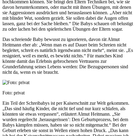
hochkommen können. Sie bringt den Eltern Techniken bei, wie sie
davon herunterkommen, oder macht mit ihnen Übungen, mit denen
sie Aggressionen ausdrücken und herauslassen können. „Aber nicht
mit blinder Wut, sondern gezielt. Sie sollen dabei die Augen offen
lassen, ganz bei der Sache bleiben.“ Die Babys schauen oft belustigt
zu oder lachen bei den spielerischen Übungen der Eltern sogar.
Das schreiende Baby bewusst zu ignorieren, davon rät Almut
Heitmann eher ab: „Wenn man es auf Dauer beim Schreien nicht
begleitet, schreit es natürlich irgendwann nicht mehr“, meint sie. „Es
resigniert, weil es merkt, es bewirkt nichts.“ Für manches Kind
könnte damit das Erlebnis gebrochenen Vertrauens zur
Grunderfahrung seines Lebens werden: Die Bezugspersonen sind
nicht da, wenn es sie braucht.
Foto: privat
Ein Teil der Schreibabys ist per Kaiserschnitt zur Welt gekommen.
„Das sind häufig Kinder, die nicht tief und nur kurz schlafen, als
könnten sie etwas verpassen“, erläutert Almut Heitmann. „Sie
wurden regelrecht ‚herausgerissen’: Den Geburtsprozess, bei dem
Babys kämpfen müssen, haben sie so nicht mitgemacht.“ Bei der
Geburt erleben sie sonst in Wellen einen hohen Druck. „Das kann
ich bei der Kaiserschnittmassage nacharbeiten. Dabei massiere ich