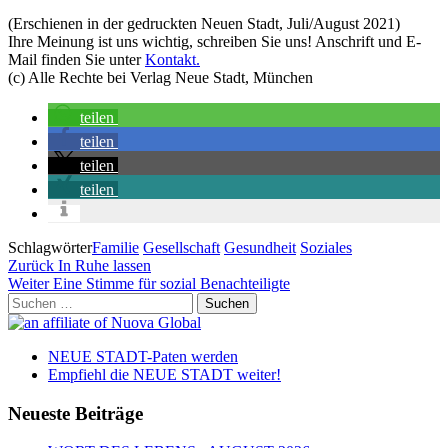
(Erschienen in der gedruckten Neuen Stadt, Juli/August 2021)
Ihre Meinung ist uns wichtig, schreiben Sie uns! Anschrift und E-
Mail finden Sie unter
Kontakt.
(c) Alle Rechte bei Verlag Neue Stadt, München
teilen
teilen
teilen
teilen
Schlagwörter
Familie
Gesellschaft
Gesundheit
Soziales
Beitragsnavigation
Vorheriger
Zurück
In Ruhe lassen
Beitrag
Nächster
Weiter
Eine Stimme für sozial Benachteiligte
Beitrag
Suchen
nach:
NEUE STADT-Paten werden
Empfiehl die NEUE STADT weiter!
Neueste Beiträge