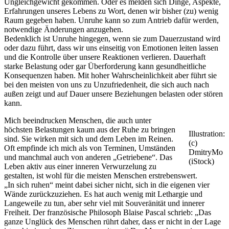
Ungleichgewicht gekommen. Oder es melden sich Dinge, Aspekte,
Erfahrungen unseres Lebens zu Wort, denen wir bisher (zu) wenig
Raum gegeben haben. Unruhe kann so zum Antrieb dafür werden,
notwendige Änderungen anzugehen.
Bedenklich ist Unruhe hingegen, wenn sie zum Dauerzustand wird
oder dazu führt, dass wir uns einseitig von Emotionen leiten lassen
und die Kontrolle über unsere Reaktionen verlieren. Dauerhaft
starke Belastung oder gar Überforderung kann gesundheitliche
Konsequenzen haben. Mit hoher Wahrscheinlichkeit aber führt sie
bei den meisten von uns zu Unzufriedenheit, die sich auch nach
außen zeigt und auf Dauer unsere Beziehungen belasten oder stören
kann.
Mich beeindrucken Menschen, die auch unter
höchsten Belastungen kaum aus der Ruhe zu bringen
Illustration:
sind. Sie wirken mit sich und dem Leben im Reinen.
(c)
Oft empfinde ich mich als von Terminen, Umständen
DmitryMo
und manchmal auch von anderen „Getriebene“. Das
(iStock)
Leben aktiv aus einer inneren Verwurzelung zu
gestalten, ist wohl für die meisten Menschen erstrebenswert.
„In sich ruhen“ meint dabei sicher nicht, sich in die eigenen vier
Wände zurückzuziehen. Es hat auch wenig mit Lethargie und
Langeweile zu tun, aber sehr viel mit Souveränität und innerer
Freiheit. Der französische Philosoph Blaise Pascal schrieb: „Das
ganze Unglück des Menschen rührt daher, dass er nicht in der Lage