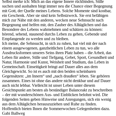
Selbst merke ich: Mich an das eigene Innere rückbinden, Stille
suchen und aushalten birgt immer neu die Chance einer Begegnung
mit Gott, der Quelle meines Lebens. Solche Momente sind kostbar,
ein Geschenk. Aber sie sind kein Selbstzweck. Sie erst befähigen
mich zur Nähe mit den anderen, wecken neue Sehnsucht nach
Begegnung und helfen mir, den Zauber des Alltäglichen und das
Besondere des Lebens wahrnehmen und schätzen zu können:
hörend, sehend, staunend durchs Leben zu gehen, Gebende und
Empfangende zu werden und zu bleiben.
Ich meine, die Sehnsucht, in sich zu ruhen, hat viel mit der nach
einem ausgewogenen, ganzheitlichen Leben zu tun, wo alle
Ausdrucksformen unseres Seins ihren Platz haben – die Arbeit, das
Leben für andere, Stille und Tiefgang, Gebet, Sport, Gesundheit und
Natur, Harmonie und Kunst, Weisheit und Studium, das Leben in
Gemeinschaft. Einseitigkeit bringt auf Dauer alles aus dem
Gleichgewicht. So ist es auch mit den beiden scheinbaren
Gegensätzen: „im Innern“ und „nach draußen“ leben. Sie gehören
zusammen. Eines ist ohne das andere nicht denkbar und auf Dauer
auch nicht lebbar. Vielleicht ist unser Leben unter diesem
Gesichtspunkt am besten als beständiger Balanceakt zu beschreiben
– der mit wunderschönen Aus- und Einblicken belohnt wird. Die
folgenden Seiten geben Hinweise und Anregungen, sich ein wenig
aus dem Alltäglichen herauszuziehen und Ruhe zu finden.
Hoffentlich bieten Ihnen die Sommerwochen Gelegenheiten dazu.
Gabi Ballweg