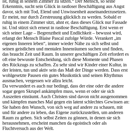
ist, ruhig in seinem Zimmer zu sitzen.“ Der Mensch, so seine
Erkenntnis, sucht sein Glück in rastloser Beschäftigung aus Angst
davor, sich mit Tod, Elend und Unwissenheit auseinanderzusetzen.
Er meint, nur durch Zerstreuung glücklich zu werden. Sobald er
ruhig in einem Zimmer sitzt, ahnt er, dass dieses Glück nur Fassade
ist. Und stürzt sich erneut in rastlose Beschäftigung. Erst wenn er
sich seiner Lage – Begrenztheit und Endlichkeit – bewusst wird,
erlangt der Mensch Blaise Pascal zufolge Würde. Verankert „im
eigenen Inneren leben“, immer wieder Nähe zu sich selbst und
seinen geistlichen und mentalen Innenräumen suchen und finden,
das braucht Zeit und Raum. In unserer geschäftigen Zeit erfordert es
oft eine bewusste Entscheidung, sich diese Momente und Phasen
des Rückzugs zu schaffen. Zu sehr sind wir Kinder einer Kultur, in
der leisten, tun und aktiv sein das Maß der Dinge werden. Dass erst
wohlgesetzte Pausen ein gutes Musikstück und seinen Rhythmus
ausmachen, vergessen wir allzu leicht.
Da verwundert es auch nur bedingt, dass der eine oder die andere
sogar gegen Skrupel ankämpfen muss, wenn er oder sie sich
Auszeiten einräumt. Auch Christen sind davon nicht ausgenommen
und kämpfen manches Mal gegen ein latent schlechtes Gewissen an:
Sie haben den Wunsch, von sich weg auf andere zu schauen, mit
und für andere zu leben, das Eigene zurückzustellen, um anderen
Raum zu geben. Sich selbst Zeiten zu gönnen, in denen sie sich
herausnehmen, erscheint manchen da egoistisch oder als
Fluchtversuch aus der Welt.