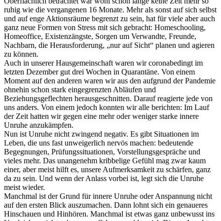
Oberflächlich betrachtet war wohl schon lange keine Zeit mehr so
ruhig wie die vergangenen 16 Monate. Mehr als sonst auf sich selbst
und auf enge Aktionsräume begrenzt zu sein, hat für viele aber auch
ganz neue Formen von Stress mit sich gebracht: Homeschooling,
Homeoffice, Existenzängste, Sorgen um Verwandte, Freunde,
Nachbarn, die Herausforderung, „nur auf Sicht“ planen und agieren
zu können.
Auch in unserer Hausgemeinschaft waren wir coronabedingt im
letzten Dezember gut drei Wochen in Quarantäne. Von einem
Moment auf den anderen waren wir aus den aufgrund der Pandemie
ohnehin schon stark eingegrenzten Abläufen und
Beziehungsgeflechten herausgeschnitten. Darauf reagierte jede von
uns anders. Von einem jedoch konnten wir alle berichten: Im Lauf
der Zeit hatten wir gegen eine mehr oder weniger starke innere
Unruhe anzukämpfen.
Nun ist Unruhe nicht zwingend negativ. Es gibt Situationen im
Leben, die uns fast unweigerlich nervös machen: bedeutende
Begegnungen, Prüfungssituationen, Vorstellungsgespräche und
vieles mehr. Das unangenehm kribbelige Gefühl mag zwar kaum
einer, aber meist hilft es, unsere Aufmerksamkeit zu schärfen, ganz
da zu sein. Und wenn der Anlass vorbei ist, legt sich die Unruhe
meist wieder.
Manchmal ist der Grund für innere Unruhe oder Anspannung nicht
auf den ersten Blick auszumachen. Dann lohnt sich ein genaueres
Hinschauen und Hinhören. Manchmal ist etwas ganz unbewusst ins