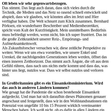
Oft leben wir sehr gegenwartsbezogen.
Das stimmt. Das liegt auch daran, dass sich vieles durch die
Technik, die Medien und das Netz so rasend schnell entwickelt und
abspielt, dass wir glauben, wir könnten alles im Jetzt und Hier
verfügbar haben. Die Welt schnurrt zum Klick zusammen. Bernhard
Pörksen, ein wunderbarer Beschreiber und Medientheoretiker,
spricht vom Kult der Kurzfristigkeit. Mein unmittelbares Bedürfnis
muss befriedigt werden, wenn nicht, bin ich super frustriert. Das ist
die große Zeitkrankheit unserer Reiz-, Empörungs- und
Aufmerksamkeitswelt.
Als Zukunftsforscher versuchen wir, diese zeitliche Perspektive zu
weiten: Wenn wir uns etwa vorstellen, wie unsere Enkel und
Urenkel, die nachfolgenden Generationen leben werden, öffnet das
einen inneren Zeithorizont. Das nimmt auch Ängste, die oft aus dem
Gefühl rühren, dass nach uns nichts mehr kommt und dass das, was
hinter uns liegt, nutzlos war. Dass wir selbst nutzlos und verloren
sind.
In Großbritannien gibt es ein Einsamkeitsministerium. Wird
das auch in anderen Ländern kommen?
Wie gesagt hat die Pandemie die schon bestehende Einsamkeit
aufgedeckt. Und man hat sich daraufhin dieses Phänomen genauer
angeschaut und festgestellt, dass wir in den Wohlstandsnationen ein
Potenzial von ungefähr 10 bis 15 Prozent wirklich vereinsamter
Menschen haben. Ich weiß nicht, ob es dafür in allen Ländern ein