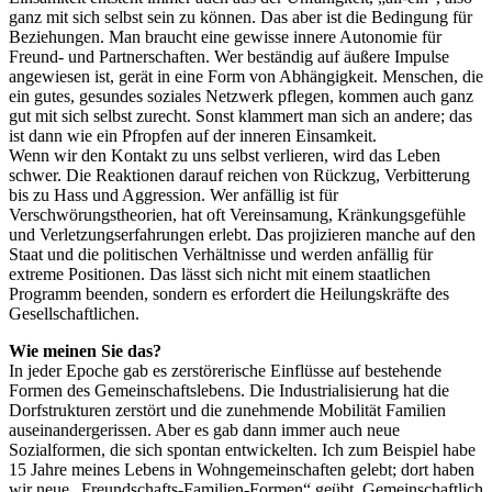
ganz mit sich selbst sein zu können. Das aber ist die Bedingung für
Beziehungen. Man braucht eine gewisse innere Autonomie für
Freund- und Partnerschaften. Wer beständig auf äußere Impulse
angewiesen ist, gerät in eine Form von Abhängigkeit. Menschen, die
ein gutes, gesundes soziales Netzwerk pflegen, kommen auch ganz
gut mit sich selbst zurecht. Sonst klammert man sich an andere; das
ist dann wie ein Pfropfen auf der inneren Einsamkeit.
Wenn wir den Kontakt zu uns selbst verlieren, wird das Leben
schwer. Die Reaktionen darauf reichen von Rückzug, Verbitterung
bis zu Hass und Aggression. Wer anfällig ist für
Verschwörungstheorien, hat oft Vereinsamung, Kränkungsgefühle
und Verletzungserfahrungen erlebt. Das projizieren manche auf den
Staat und die politischen Verhältnisse und werden anfällig für
extreme Positionen. Das lässt sich nicht mit einem staatlichen
Programm beenden, sondern es erfordert die Heilungskräfte des
Gesellschaftlichen.
Wie meinen Sie das?
In jeder Epoche gab es zerstörerische Einflüsse auf bestehende
Formen des Gemeinschaftslebens. Die Industrialisierung hat die
Dorfstrukturen zerstört und die zunehmende Mobilität Familien
auseinandergerissen. Aber es gab dann immer auch neue
Sozialformen, die sich spontan entwickelten. Ich zum Beispiel habe
15 Jahre meines Lebens in Wohngemeinschaften gelebt; dort haben
wir neue „Freundschafts-Familien-Formen“ geübt. Gemeinschaftlich