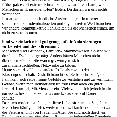
früher gab es oft extreme Einsamkeit, etwa auf dem Land, wo
Menschen in „Einsiedlerhöfen“ lebten. Da dürfen wir uns nichts
vormachen.
Einsamkeit hat unterschiedliche Ausformungen. In unserer
säkularisierten, individualisierten und digitalisierten Welt brauchen
wir andere kommunikative Fähigkeiten als die Menschen früher, um
nicht zu vereinsamen.
Sind wir einfach nicht gut genug auf die Anforderungen
vorbereitet und deshalb einsam?
Menschen sind Gruppen-, Familien-, Stammeswesen. So sind wir
durch die Evolution geprägt. Anders hätten Menschen nicht
überleben können. Sie waren gezwungen, sich
zusammenzuschließen, Netzwerke zu bilden.
Heute spielt das Ich eine andere Rolle als etwa in der
Klassengesellschaft. Deshalb braucht es „Selbsttechniken“, die
Fähigkeit, sich selbst, seine Gefühle zu verstehen und zu vermitteln.
Gerade, wenn man Individualist ist, muss man auch ein guter
Freund, Kumpel, Mit-Mensch sein. Viele ziehen sich jedoch in ein
narzisstisches Schneckenhaus zurück, das aber auf Dauer nicht
schützt.
Dort, wo moderne auf alte, tradierte Lebensformen stoßen, fallen
Menschen häufig aus Netzwerken heraus. Damit erklärt sich etwa
die Vereinsamung von Frauen im Alter. Sie sind noch durch ein
Familiensystem geprägt, das zu Beginn der industriellen Revolution