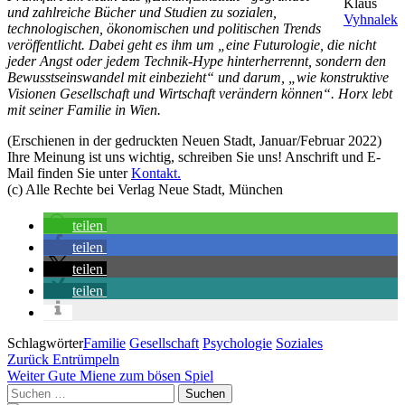
Klaus
und zahlreiche Bücher und Studien zu sozialen,
Vyhnalek
technologischen, ökonomischen und politischen Trends
veröffentlicht. Dabei geht es ihm um „eine Futurologie, die nicht
jeder Angst oder jedem Technik-Hype hinterherrennt, sondern den
Bewusstseinswandel mit einbezieht“ und darum, „wie konstruktive
Visionen Gesellschaft und Wirtschaft verändern können“. Horx lebt
mit seiner Familie in Wien.
(Erschienen in der gedruckten Neuen Stadt, Januar/Februar 2022)
Ihre Meinung ist uns wichtig, schreiben Sie uns! Anschrift und E-
Mail finden Sie unter
Kontakt.
(c) Alle Rechte bei Verlag Neue Stadt, München
teilen
teilen
teilen
teilen
Schlagwörter
Familie
Gesellschaft
Psychologie
Soziales
Beitragsnavigation
Vorheriger
Zurück
Entrümpeln
Beitrag
Nächster
Weiter
Gute Miene zum bösen Spiel
Beitrag
Suchen