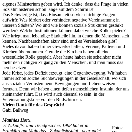
eigenes Ministerium geben wird. Ich denke, dass die Frage in vielen
Sozialministerien schon lange auf dem Schirm ist.
Das Schwierige ist, dass Einsamkeit so vielschichtige Fragen
aufwirft: Was fördert oder verhindert negative Vereinsamung in
unseren Städten? Wo und wie können soziale Strukturen gestärkt
werden? Welche Institutionen können dabei welche Rolle spielen?
Wie kriegt man lebendige Stadtteile hin, in denen die Menschen sich
kennen, Nachbarschaften aktiv sind und es Vereinsleben gibt?
Vieles davon haben früher Gewerkschaften, Vereine, Parteien und
Kirchen übernommen. Gerade die Kirchen haben oft eine
wesentliche Rolle gespielt. Aber heute haben sie scheinbar nicht
mehr den richtigen Zugang zu den Menschen, und man muss das
neu besetzen.
Jede Krise, jedes Defizit erzeugt eine Gegenbewegung. Wir haben
immer schon solche Suchbewegungen in der Gesellschaft, wo sich
aus sozialen Verlusten neue Bewegungen und Lebensweisen
formten. Denn wir haben einen tiefen menschlichen Instinkt, der uns
zueinander führt. Das wird auch diesmal so sein, in der
Vereinsamungskrise vor den Bildschirmen.
Vielen Dank für das Gespräch!
Gabi Ballweg
Matthias Horx,
ist Zukunfts- und Trendforscher. 1998 hat er in
Fotos:
Frankfurt am Main das „Zukunftsinstitut“ gegründet