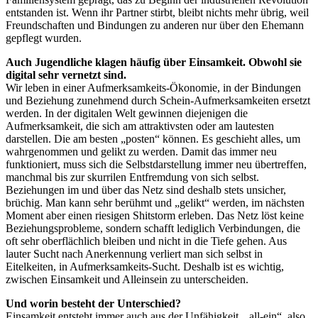
entstanden ist. Wenn ihr Partner stirbt, bleibt nichts mehr übrig, weil
Freundschaften und Bindungen zu anderen nur über den Ehemann
gepflegt wurden.
Auch Jugendliche klagen häufig über Einsamkeit. Obwohl sie
digital sehr vernetzt sind.
Wir leben in einer Aufmerksamkeits-Ökonomie, in der Bindungen
und Beziehung zunehmend durch Schein-Aufmerksamkeiten ersetzt
werden. In der digitalen Welt gewinnen diejenigen die
Aufmerksamkeit, die sich am attraktivsten oder am lautesten
darstellen. Die am besten „posten“ können. Es geschieht alles, um
wahrgenommen und gelikt zu werden. Damit das immer neu
funktioniert, muss sich die Selbstdarstellung immer neu übertreffen,
manchmal bis zur skurrilen Entfremdung von sich selbst.
Beziehungen im und über das Netz sind deshalb stets unsicher,
brüchig. Man kann sehr berühmt und „gelikt“ werden, im nächsten
Moment aber einen riesigen Shitstorm erleben. Das Netz löst keine
Beziehungsprobleme, sondern schafft lediglich Verbindungen, die
oft sehr oberflächlich bleiben und nicht in die Tiefe gehen. Aus
lauter Sucht nach Anerkennung verliert man sich selbst in
Eitelkeiten, in Aufmerksamkeits-Sucht. Deshalb ist es wichtig,
zwischen Einsamkeit und Alleinsein zu unterscheiden.
Und worin besteht der Unterschied?
Einsamkeit entsteht immer auch aus der Unfähigkeit, „all-ein“, also