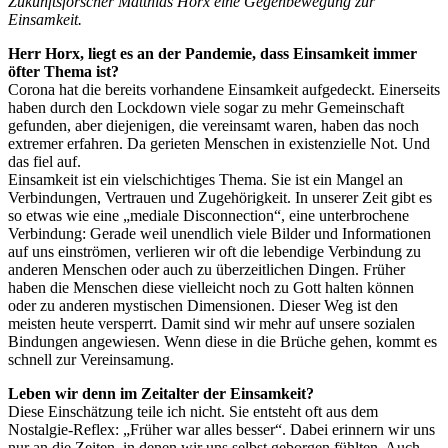
Zukunftsforscher Matthias Horx eine Gegenbewegung zur
Einsamkeit.
Herr Horx, liegt es an der Pandemie, dass Einsamkeit immer
öfter Thema ist?
Corona hat die bereits vorhandene Einsamkeit aufgedeckt. Einerseits
haben durch den Lockdown viele sogar zu mehr Gemeinschaft
gefunden, aber diejenigen, die vereinsamt waren, haben das noch
extremer erfahren. Da gerieten Menschen in existenzielle Not. Und
das fiel auf.
Einsamkeit ist ein vielschichtiges Thema. Sie ist ein Mangel an
Verbindungen, Vertrauen und Zugehörigkeit. In unserer Zeit gibt es
so etwas wie eine „mediale Disconnection“, eine unterbrochene
Verbindung: Gerade weil unendlich viele Bilder und Informationen
auf uns einströmen, verlieren wir oft die lebendige Verbindung zu
anderen Menschen oder auch zu überzeitlichen Dingen. Früher
haben die Menschen diese vielleicht noch zu Gott halten können
oder zu anderen mystischen Dimensionen. Dieser Weg ist den
meisten heute versperrt. Damit sind wir mehr auf unsere sozialen
Bindungen angewiesen. Wenn diese in die Brüche gehen, kommt es
schnell zur Vereinsamung.
Leben wir denn im Zeitalter der Einsamkeit?
Diese Einschätzung teile ich nicht. Sie entsteht oft aus dem
Nostalgie-Reflex: „Früher war alles besser“. Dabei erinnern wir uns
nur an die Zeiten, in denen wir uns selbst geborgen fühlten. Auch