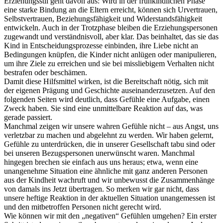
Erziehungsstil geht davon aus: Wird in der frühkindlichen Phase
eine starke Bindung an die Eltern erreicht, können sich Urvertrauen,
Selbstvertrauen, Beziehungsfähigkeit und Widerstandsfähigkeit
entwickeln. Auch in der Trotzphase bleiben die Erziehungspersonen
zugewandt und verständnisvoll, aber klar. Das beinhaltet, das sie das
Kind in Entscheidungsprozesse einbinden, ihre Liebe nicht an
Bedingungen knüpfen, die Kinder nicht anlügen oder manipulieren,
um ihre Ziele zu erreichen und sie bei missliebigem Verhalten nicht
bestrafen oder beschämen.
Damit diese Hilfsmittel wirken, ist die Bereitschaft nötig, sich mit
der eigenen Prägung und Geschichte auseinanderzusetzen. Auf den
folgenden Seiten wird deutlich, dass Gefühle eine Aufgabe, einen
Zweck haben. Sie sind eine unmittelbare Reaktion auf das, was
gerade passiert.
Manchmal zeigen wir unsere wahren Gefühle nicht – aus Angst, uns
verletzbar zu machen und abgelehnt zu werden. Wir haben gelernt,
Gefühle zu unterdrücken, die in unserer Gesellschaft tabu sind oder
bei unseren Bezugspersonen unerwünscht waren. Manchmal
hingegen brechen sie einfach aus uns heraus; etwa, wenn eine
unangenehme Situation eine ähnliche mit ganz anderen Personen
aus der Kindheit wachruft und wir unbewusst die Zusammenhänge
von damals ins Jetzt übertragen. So merken wir gar nicht, dass
unsere heftige Reaktion in der aktuellen Situation unangemessen ist
und den mitbetroffen Personen nicht gerecht wird.
Wie können wir mit den „negativen“ Gefühlen umgehen? Ein erster