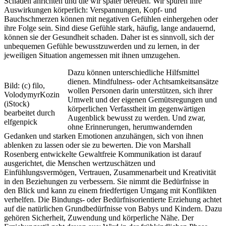
Schaden anrichten und die wir später bereuen. Wir spüren ihre
Auswirkungen körperlich: Verspannungen, Kopf- und
Bauchschmerzen können mit negativen Gefühlen einhergehen oder
ihre Folge sein. Sind diese Gefühle stark, häufig, lange andauernd,
können sie der Gesundheit schaden. Daher ist es sinnvoll, sich der
unbequemen Gefühle bewusstzuwerden und zu lernen, in der
jeweiligen Situation angemessen mit ihnen umzugehen.
Dazu können unterschiedliche Hilfsmittel
dienen. Mindfulness- oder Achtsamkeitsansätze
Bild: (c) filo,
wollen Personen darin unterstützen, sich ihrer
VolodymyrKozin
Umwelt und der eigenen Gemütsregungen und
(iStock)
körperlichen Verfasstheit im gegenwärtigen
bearbeitet durch
Augenblick bewusst zu werden. Und zwar,
elfgenpick
ohne Erinnerungen, herumwandernden
Gedanken und starken Emotionen anzuhängen, sich von ihnen
ablenken zu lassen oder sie zu bewerten. Die von Marshall
Rosenberg entwickelte Gewaltfreie Kommunikation ist darauf
ausgerichtet, die Menschen wertzuschätzen und
Einfühlungsvermögen, Vertrauen, Zusammenarbeit und Kreativität
in den Beziehungen zu verbessern. Sie nimmt die Bedürfnisse in
den Blick und kann zu einem friedfertigen Umgang mit Konflikten
verhelfen. Die Bindungs- oder Bedürfnisorientierte Erziehung achtet
auf die natürlichen Grundbedürfnisse von Babys und Kindern. Dazu
gehören Sicherheit, Zuwendung und körperliche Nähe. Der