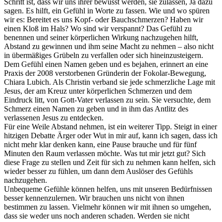
Schritt ist, dass wir uns ihrer bewusst werden, sie zulassen, Ja dazu
sagen. Es hilft, ein Gefühl in Worte zu fassen. Wie und wo spüren
wir es: Bereitet es uns Kopf- oder Bauchschmerzen? Haben wir
einen Kloß im Hals? Wo sind wir verspannt? Das Gefühl zu
benennen und seiner körperlichen Wirkung nachzugehen hilft,
Abstand zu gewinnen und ihm seine Macht zu nehmen – also nicht
in übermäßiges Grübeln zu verfallen oder sich hineinzusteigern.
Dem Gefühl einen Namen geben und es bejahen, erinnert an eine
Praxis der 2008 verstorbenen Gründerin der Fokolar-Bewegung,
Chiara Lubich. Als Christin verband sie jede schmerzliche Lage mit
Jesus, der am Kreuz unter körperlichen Schmerzen und dem
Eindruck litt, von Gott-Vater verlassen zu sein. Sie versuchte, dem
Schmerz einen Namen zu geben und in ihm das Antlitz des
verlassenen Jesus zu entdecken.
Für eine Weile Abstand nehmen, ist ein weiterer Tipp. Steigt in einer
hitzigen Debatte Ärger oder Wut in mir auf, kann ich sagen, dass ich
nicht mehr klar denken kann, eine Pause brauche und für fünf
Minuten den Raum verlassen möchte. Was tut mir jetzt gut? Sich
diese Frage zu stellen und Zeit für sich zu nehmen kann helfen, sich
wieder besser zu fühlen, um dann dem Auslöser des Gefühls
nachzugehen.
Unbequeme Gefühle können helfen, uns mit unseren Bedürfnissen
besser kennenzulernen. Wir brauchen uns nicht von ihnen
bestimmen zu lassen. Vielmehr können wir mit ihnen so umgehen,
dass sie weder uns noch anderen schaden. Werden sie nicht