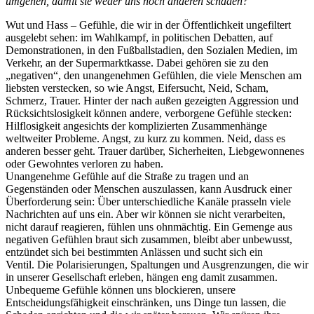
umgehen, damit sie weder uns noch anderen schaden?
Wut und Hass – Gefühle, die wir in der Öffentlichkeit ungefiltert
ausgelebt sehen: im Wahlkampf, in politischen Debatten, auf
Demonstrationen, in den Fußballstadien, den Sozialen Medien, im
Verkehr, an der Supermarktkasse. Dabei gehören sie zu den
„negativen“, den unangenehmen Gefühlen, die viele Menschen am
liebsten verstecken, so wie Angst, Eifersucht, Neid, Scham,
Schmerz, Trauer. Hinter der nach außen gezeigten Aggression und
Rücksichtslosigkeit können andere, verborgene Gefühle stecken:
Hilflosigkeit angesichts der komplizierten Zusammenhänge
weltweiter Probleme. Angst, zu kurz zu kommen. Neid, dass es
anderen besser geht. Trauer darüber, Sicherheiten, Liebgewonnenes
oder Gewohntes verloren zu haben.
Unangenehme Gefühle auf die Straße zu tragen und an
Gegenständen oder Menschen auszulassen, kann Ausdruck einer
Überforderung sein: Über unterschiedliche Kanäle prasseln viele
Nachrichten auf uns ein. Aber wir können sie nicht verarbeiten,
nicht darauf reagieren, fühlen uns ohnmächtig. Ein Gemenge aus
negativen Gefühlen braut sich zusammen, bleibt aber unbewusst,
entzündet sich bei bestimmten Anlässen und sucht sich ein
Ventil. Die Polarisierungen, Spaltungen und Ausgrenzungen, die wir
in unserer Gesellschaft erleben, hängen eng damit zusammen.
Unbequeme Gefühle können uns blockieren, unsere
Entscheidungsfähigkeit einschränken, uns Dinge tun lassen, die