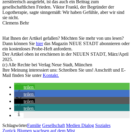
zerstörerisch ausgelebt, ist das auch ein Beitrag zum
gesellschaftlichen Frieden. Viktor Frankl, der Begründer der
Logotherapie, sagte sinngemäß: Wir haben Gefühle, aber wir sind
sie nicht.
Clemens Behr
Hat Ihnen der Artikel gefallen? Möchten Sie mehr von uns lesen?
Dann können Sie
hier
das Magazin NEUE STADT abonnieren oder
ein kostenloses Probe-Heft anfordern.
Der Artikel oben ist erschienen in der NEUEN STADT, März/April
2025.
(c) Alle Rechte bei Verlag Neue Stadt, München
Ihre Meinung interessiert uns: Schreiben Sie uns! Anschrift und E-
Mail finden Sie unter
Kontakt.
teilen
teilen
teilen
teilen
Schlagwörter
Familie
Gesellschaft
Medien Dialog
Soziales
Beitragsnavigation
Vorheriger
Zurück
Blumen wachsen auf dem Mist