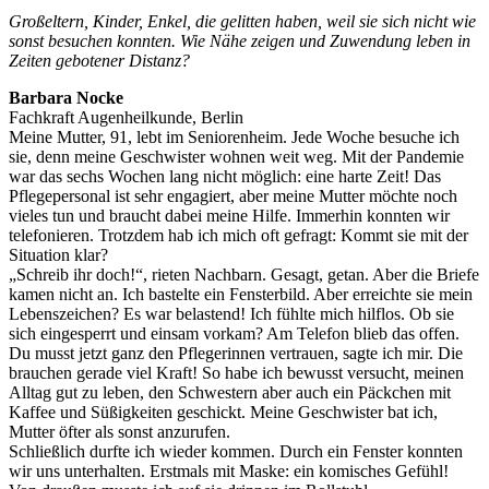
Großeltern, Kinder, Enkel, die gelitten haben, weil sie sich nicht wie
sonst besuchen konnten. Wie Nähe zeigen und Zuwendung leben in
Zeiten gebotener Distanz?
Barbara Nocke
Fachkraft Augenheilkunde, Berlin
Meine Mutter, 91, lebt im Seniorenheim. Jede Woche besuche ich
sie, denn meine Geschwister wohnen weit weg. Mit der Pandemie
war das sechs Wochen lang nicht möglich: eine harte Zeit! Das
Pflegepersonal ist sehr engagiert, aber meine Mutter möchte noch
vieles tun und braucht dabei meine Hilfe. Immerhin konnten wir
telefonieren. Trotzdem hab ich mich oft gefragt: Kommt sie mit der
Situation klar?
„Schreib ihr doch!“, rieten Nachbarn. Gesagt, getan. Aber die Briefe
kamen nicht an. Ich bastelte ein Fensterbild. Aber erreichte sie mein
Lebenszeichen? Es war belastend! Ich fühlte mich hilflos. Ob sie
sich eingesperrt und einsam vorkam? Am Telefon blieb das offen.
Du musst jetzt ganz den Pflegerinnen vertrauen, sagte ich mir. Die
brauchen gerade viel Kraft! So habe ich bewusst versucht, meinen
Alltag gut zu leben, den Schwestern aber auch ein Päckchen mit
Kaffee und Süßigkeiten geschickt. Meine Geschwister bat ich,
Mutter öfter als sonst anzurufen.
Schließlich durfte ich wieder kommen. Durch ein Fenster konnten
wir uns unterhalten. Erstmals mit Maske: ein komisches Gefühl!