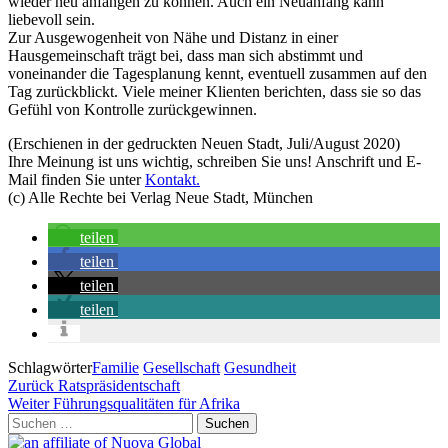
wieder neu anfangen zu können. Auch ein Neuanfang kann
liebevoll sein.
Zur Ausgewogenheit von Nähe und Distanz in einer
Hausgemeinschaft trägt bei, dass man sich abstimmt und
voneinander die Tagesplanung kennt, eventuell zusammen auf den
Tag zurückblickt. Viele meiner Klienten berichten, dass sie so das
Gefühl von Kontrolle zurückgewinnen.
(Erschienen in der gedruckten Neuen Stadt, Juli/August 2020)
Ihre Meinung ist uns wichtig, schreiben Sie uns! Anschrift und E-
Mail finden Sie unter
Kontakt.
(c) Alle Rechte bei Verlag Neue Stadt, München
teilen
teilen
teilen
teilen
Schlagwörter
Familie
Gesellschaft
Gesundheit
Beitragsnavigation
Vorheriger
Zurück
Ratspräsidentschaft
Beitrag
Nächster
Weiter
Führungsqualitäten für Afrika
Beitrag
Suchen
nach: