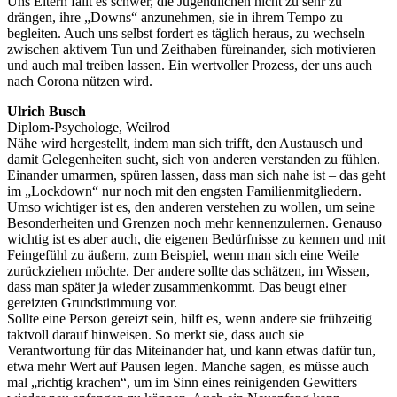
Uns Eltern fällt es schwer, die Jugendlichen nicht zu sehr zu
drängen, ihre „Downs“ anzunehmen, sie in ihrem Tempo zu
begleiten. Auch uns selbst fordert es täglich heraus, zu wechseln
zwischen aktivem Tun und Zeithaben füreinander, sich motivieren
und auch mal treiben lassen. Ein wertvoller Prozess, der uns auch
nach Corona nützen wird.
Ulrich Busch
Diplom-Psychologe, Weilrod
Nähe wird hergestellt, indem man sich trifft, den Austausch und
damit Gelegenheiten sucht, sich von anderen verstanden zu fühlen.
Einander umarmen, spüren lassen, dass man sich nahe ist – das geht
im „Lockdown“ nur noch mit den engsten Familienmitgliedern.
Umso wichtiger ist es, den anderen verstehen zu wollen, um seine
Besonderheiten und Grenzen noch mehr kennenzulernen. Genauso
wichtig ist es aber auch, die eigenen Bedürfnisse zu kennen und mit
Feingefühl zu äußern, zum Beispiel, wenn man sich eine Weile
zurückziehen möchte. Der andere sollte das schätzen, im Wissen,
dass man später ja wieder zusammenkommt. Das beugt einer
gereizten Grundstimmung vor.
Sollte eine Person gereizt sein, hilft es, wenn andere sie frühzeitig
taktvoll darauf hinweisen. So merkt sie, dass auch sie
Verantwortung für das Miteinander hat, und kann etwas dafür tun,
etwa mehr Wert auf Pausen legen. Manche sagen, es müsse auch
mal „richtig krachen“, um im Sinn eines reinigenden Gewitters