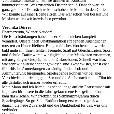
Von draußen musste ich auf sie drinnen im Rollstuhl
hinunterschauen. Was zusätzlich Distanz schuf. Danach war ich
ganz geknickt! Das nächste Mal schoben sie Mutter in den Garten.
Wir konnte auf einer Ebene sitzen. Das war schon viel besser! Die
Masken waren wir inzwischen gewohnt.
Veronika Dörrer
Pharmazeutin, Wiener Neudorf
Die Einschränkungen haben unser Familienleben komplett
verändert. Unsere nach Unabhängigkeit strebenden Jugendlichen
mussten zu Hause bleiben. Ein gemütliches Wochenende wurde
bald mühsam. Ihnen fehlten Freunde, Spaß mit Gleichaltrigen, Sport
und Schule. Dafür waren wir täglich bei den Mahlzeiten zusammen,
mit ausgiebigen Gesprächen und Diskussionen. Schnell war klar,
wie sehr wir aufeinander angewiesen sind. Geschwister, sonst eher
für kritische Anmerkungen zuständig, finden Lob und
Aufmunterung füreinander. Spieleabende können wir bei aller
Verschiedenheit richtig genießen und die Suche nach einem Film für
alle gestaltet sich immer wieder erfreulich.
Mein Mann und ich hatten uns schon lange auf ein Paarseminar mit
Impulsen für unsere in die Jahre gekommene Ehe gefreut. Corona
kam dazwischen. Wir ersetzten das Seminarprogramm durch
Spaziergänge. So groß die Enttäuschung erst war, so groß war
danach die neue Zuversicht und die Dankbarkeit für das, was uns
verbindet.