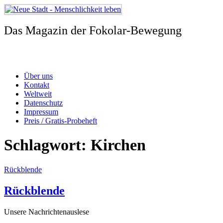
Zum
Inhalt
springen
Das Magazin der Fokolar-Bewegung
Über uns
Kontakt
Weltweit
Datenschutz
Impressum
Preis / Gratis-Probeheft
Schlagwort:
Kirchen
Rückblende
Rückblende
Unsere Nachrichtenauslese